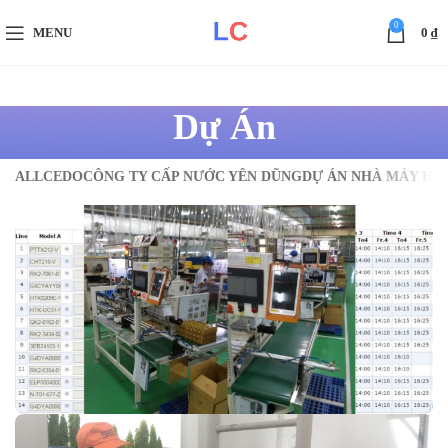
0
MENU
0
₫
Dự Án
ALL
CEDO
CÔNG TY CẤP NƯỚC YÊN DŨNG
DỰ ÁN NHÀ MÁY HA