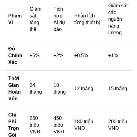
Giám sát
Giám
Tích
các
Phạm
sát
hợp
Phân tích
nguồn
Vi
tổng
AI dự
từng thiết bị
năng
thể
báo
lượng
Độ
Chính
±5%
±2%
±0.5%
±1%
Xác
Thời
Gian
24
18
12 tháng
15 tháng
Hoàn
tháng
tháng
Vốn
Chi
250
450
Phí
180 triệu
200 triệu
triệu
triệu
Trọn
VNĐ
VNĐ
VNĐ
VNĐ
Gói