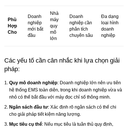
Nhà
Doanh
Doanh
Đa dạng
Phù
máy
nghiệp
nghiệp cần
loại hình
Hợp
quy
mới bắt
phân tích
doanh
Cho
mô
đầu
chuyên sâu
nghiệp
lớn
Các yếu tố cần cân nhắc khi lựa chọn giải
pháp:
Quy mô doanh nghiệp
: Doanh nghiệp lớn nên ưu tiên
hệ thống EMS toàn diện, trong khi doanh nghiệp vừa và
nhỏ có thể bắt đầu với máy đọc chỉ số thông minh.
Ngân sách đầu tư
: Xác định rõ ngân sách có thể chi
cho giải pháp tiết kiệm năng lượng.
Mục tiêu cụ thể
: Nếu mục tiêu là tuân thủ quy định,