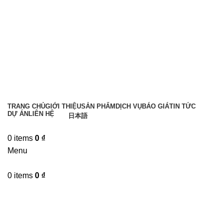
TRANG CHỦ
GIỚI THIỆU
SẢN PHẨM
DỊCH VỤ
BÁO GIÁ
TIN TỨC
DỰ ÁN
LIÊN HỆ
日本語
Liên hệ tư vấn
0
items
0
₫
Menu
0
items
0
₫
Tin tức
TIN TỨC