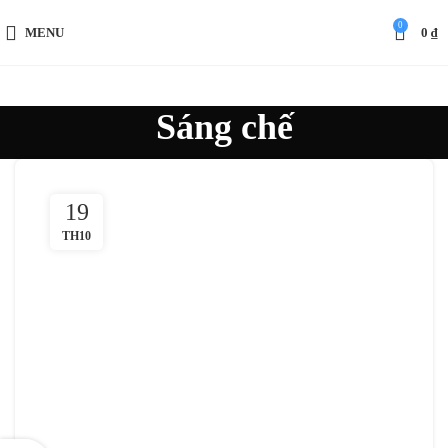
0
MENU
0
₫
Sáng chế
19
TH10