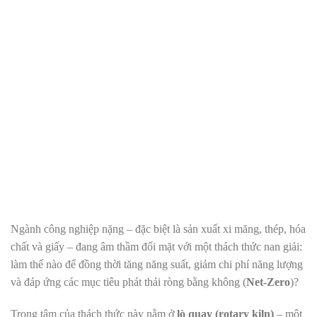
Ngành công nghiệp nặng – đặc biệt là sản xuất xi măng, thép, hóa
chất và giấy – đang âm thầm đối mặt với một thách thức nan giải:
làm thế nào để đồng thời tăng năng suất, giảm chi phí năng lượng
và đáp ứng các mục tiêu phát thải ròng bằng không (
Net-Zero
)?
Trọng tâm của thách thức này nằm ở
lò quay (rotary kiln)
– một