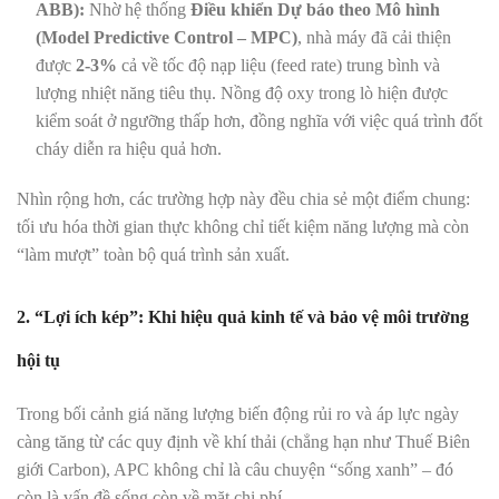
ABB):
Nhờ hệ thống
Điều khiển Dự báo theo Mô hình
(Model Predictive Control – MPC)
, nhà máy đã cải thiện
được
2-3%
cả về tốc độ nạp liệu (feed rate) trung bình và
lượng nhiệt năng tiêu thụ. Nồng độ oxy trong lò hiện được
kiểm soát ở ngưỡng thấp hơn, đồng nghĩa với việc quá trình đốt
cháy diễn ra hiệu quả hơn.
Nhìn rộng hơn, các trường hợp này đều chia sẻ một điểm chung:
tối ưu hóa thời gian thực không chỉ tiết kiệm năng lượng mà còn
“làm mượt” toàn bộ quá trình sản xuất.
2. “Lợi ích kép”: Khi hiệu quả kinh tế và bảo vệ môi trường
hội tụ
Trong bối cảnh giá năng lượng biến động rủi ro và áp lực ngày
càng tăng từ các quy định về khí thải (chẳng hạn như Thuế Biên
giới Carbon), APC không chỉ là câu chuyện “sống xanh” – đó
còn là vấn đề sống còn về mặt chi phí.