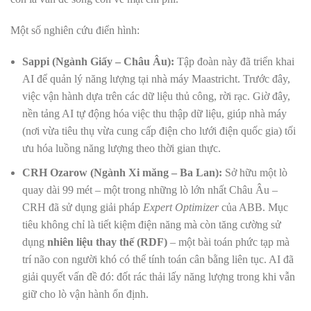
Một số nghiên cứu điển hình:
Sappi (Ngành Giấy – Châu Âu):
Tập đoàn này đã triển khai
AI để quản lý năng lượng tại nhà máy Maastricht. Trước đây,
việc vận hành dựa trên các dữ liệu thủ công, rời rạc. Giờ đây,
nền tảng AI tự động hóa việc thu thập dữ liệu, giúp nhà máy
(nơi vừa tiêu thụ vừa cung cấp điện cho lưới điện quốc gia) tối
ưu hóa luồng năng lượng theo thời gian thực.
CRH Ozarow (Ngành Xi măng – Ba Lan):
Sở hữu một lò
quay dài 99 mét – một trong những lò lớn nhất Châu Âu –
CRH đã sử dụng giải pháp
Expert Optimizer
của ABB. Mục
tiêu không chỉ là tiết kiệm điện năng mà còn tăng cường sử
dụng
nhiên liệu thay thế (RDF)
– một bài toán phức tạp mà
trí não con người khó có thể tính toán cân bằng liên tục. AI đã
giải quyết vấn đề đó: đốt rác thải lấy năng lượng trong khi vẫn
giữ cho lò vận hành ổn định.