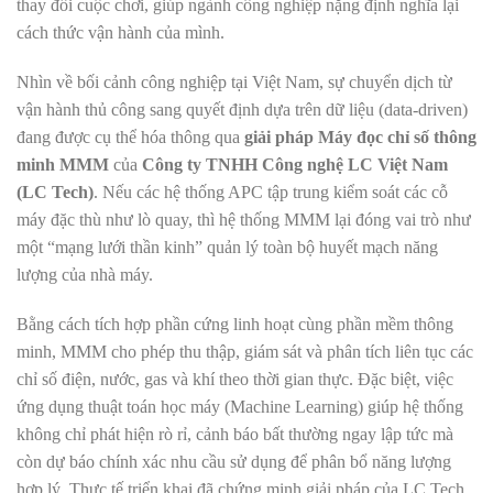
thay đổi cuộc chơi, giúp ngành công nghiệp nặng định nghĩa lại
cách thức vận hành của mình.
Nhìn về bối cảnh công nghiệp tại Việt Nam, sự chuyển dịch từ
vận hành thủ công sang quyết định dựa trên dữ liệu (data-driven)
đang được cụ thể hóa thông qua
giải pháp Máy đọc chỉ số thông
minh MMM
của
Công ty TNHH Công nghệ LC Việt Nam
(LC Tech)
. Nếu các hệ thống APC tập trung kiểm soát các cỗ
máy đặc thù như lò quay, thì hệ thống MMM lại đóng vai trò như
một “mạng lưới thần kinh” quản lý toàn bộ huyết mạch năng
lượng của nhà máy.
Bằng cách tích hợp phần cứng linh hoạt cùng phần mềm thông
minh, MMM cho phép thu thập, giám sát và phân tích liên tục các
chỉ số điện, nước, gas và khí theo thời gian thực. Đặc biệt, việc
ứng dụng thuật toán học máy (Machine Learning) giúp hệ thống
không chỉ phát hiện rò rỉ, cảnh báo bất thường ngay lập tức mà
còn dự báo chính xác nhu cầu sử dụng để phân bổ năng lượng
hợp lý. Thực tế triển khai đã chứng minh giải pháp của LC Tech