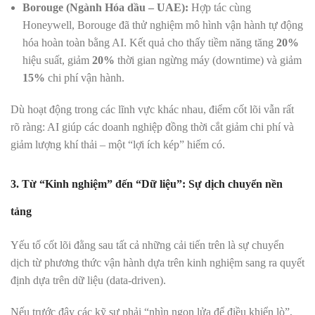
Borouge (Ngành Hóa dầu – UAE):
Hợp tác cùng
Honeywell, Borouge đã thử nghiệm mô hình vận hành tự động
hóa hoàn toàn bằng AI. Kết quả cho thấy tiềm năng tăng
20%
hiệu suất, giảm
20%
thời gian ngừng máy (downtime) và giảm
15%
chi phí vận hành.
Dù hoạt động trong các lĩnh vực khác nhau, điểm cốt lõi vẫn rất
rõ ràng: AI giúp các doanh nghiệp đồng thời cắt giảm chi phí và
giảm lượng khí thải – một “lợi ích kép” hiếm có.
3. Từ “Kinh nghiệm” đến “Dữ liệu”: Sự dịch chuyển nền
tảng
Yếu tố cốt lõi đằng sau tất cả những cải tiến trên là sự chuyển
dịch từ phương thức vận hành dựa trên kinh nghiệm sang ra quyết
định dựa trên dữ liệu (data-driven).
Nếu trước đây các kỹ sư phải “nhìn ngọn lửa để điều khiển lò”,