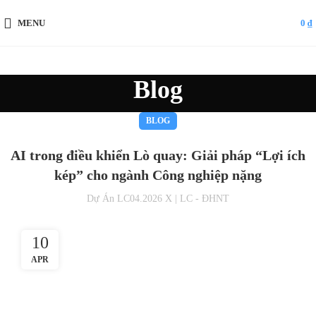
MENU
0
₫
Blog
BLOG
AI trong điều khiển Lò quay: Giải pháp “Lợi ích
kép” cho ngành Công nghiệp nặng
Dự Án LC04.2026 X | LC - ĐHNT
10
APR