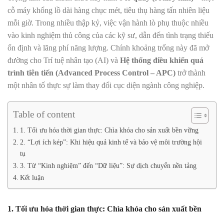
cỗ máy khổng lồ dài hàng chục mét, tiêu thụ hàng tấn nhiên liệu
mỗi giờ. Trong nhiều thập kỷ, việc vận hành lò phụ thuộc nhiều
vào kinh nghiệm thủ công của các kỹ sư, dẫn đến tình trạng thiếu
ổn định và lãng phí năng lượng. Chính khoảng trống này đã mở
đường cho Trí tuệ nhân tạo (AI) và
Hệ thống điều khiển quá
trình tiên tiến (Advanced Process Control – APC)
trở thành
một nhân tố thực sự làm thay đổi cục diện ngành công nghiệp.
Table of content
1. Tối ưu hóa thời gian thực: Chìa khóa cho sản xuất bền vững
2. “Lợi ích kép”: Khi hiệu quả kinh tế và bảo vệ môi trường hội
tụ
3. Từ “Kinh nghiệm” đến “Dữ liệu”: Sự dịch chuyển nền tảng
Kết luận
1. Tối ưu hóa thời gian thực: Chìa khóa cho sản xuất bền