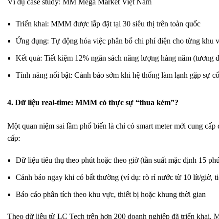
Ví dụ case study:
MM Mega Market Việt Nam
Triển khai: MMM được lắp đặt tại 30 siêu thị trên toàn quốc
Ứng dụng: Tự động hóa việc phân bổ chi phí điện cho từng khu 
Kết quả: Tiết kiệm 12% ngân sách năng lượng hàng năm (tương 
Tính năng nổi bật: Cảnh báo sớm khi hệ thống làm lạnh gặp sự c
4. Dữ liệu real-time: MMM có thực sự “thua kém”?
Một quan niệm sai lầm phổ biến là chỉ có smart meter mới cung cấp 
cấp:
Dữ liệu tiêu thụ theo phút hoặc theo giờ (tần suất mặc định 15 phú
Cảnh báo ngay khi có bất thường (ví dụ: rò rỉ nước từ 10 lít/giờ, 
Báo cáo phân tích theo khu vực, thiết bị hoặc khung thời gian
Theo dữ liệu từ LC Tech trên hơn 200 doanh nghiệp đã triển khai,