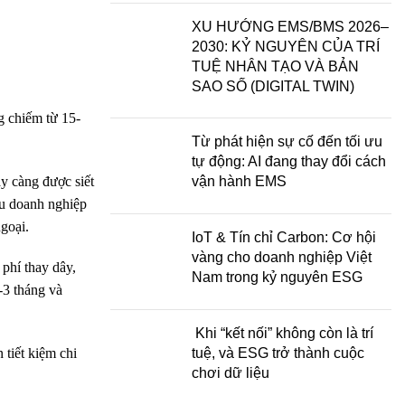
XU HƯỚNG EMS/BMS 2026–
2030: KỶ NGUYÊN CỦA TRÍ
TUỆ NHÂN TẠO VÀ BẢN
SAO SỐ (DIGITAL TWIN)
g chiếm từ 15-
Từ phát hiện sự cố đến tối ưu
tự động: AI đang thay đổi cách
y càng được siết
vận hành EMS
ều doanh nghiệp
goại.
IoT & Tín chỉ Carbon: Cơ hội
vàng cho doanh nghiệp Việt
phí thay dây,
Nam trong kỷ nguyên ESG
-3 tháng và
Khi “kết nối” không còn là trí
 tiết kiệm chi
tuệ, và ESG trở thành cuộc
chơi dữ liệu