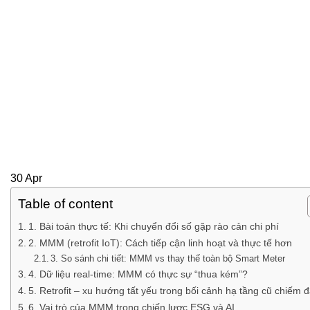
30
Apr
Table of content
1. Bài toán thực tế: Khi chuyển đổi số gặp rào cản chi phí
2. MMM (retrofit IoT): Cách tiếp cận linh hoạt và thực tế hơn
3. So sánh chi tiết: MMM vs thay thế toàn bộ Smart Meter
4. Dữ liệu real-time: MMM có thực sự “thua kém”?
5. Retrofit – xu hướng tất yếu trong bối cảnh hạ tầng cũ chiếm 
6. Vai trò của MMM trong chiến lược ESG và AI