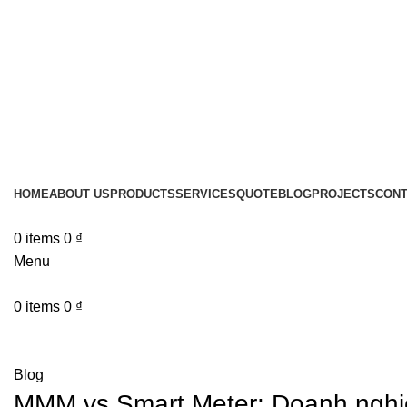
HOME
ABOUT US
PRODUCTS
SERVICES
QUOTE
BLOG
PROJECTS
CONT
0
items
0
₫
Menu
0
items
0
₫
Blog
Blog
MMM vs Smart Meter: Doanh nghiệ