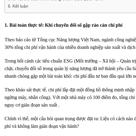
Kết luận
1. Bài toán thực tế: Khi chuyển đổi số gặp rào cản chi phí
Theo báo cáo từ Tổng cục Năng lượng Việt Nam, ngành công nghiệp 
30% tổng chi phí vận hành của nhiều doanh nghiệp sản xuất và dịch
Trong bối cảnh các tiêu chuẩn ESG (Môi trường – Xã hội – Quản trị
chặt, chuyển đổi số trong quản lý năng lượng đã trở thành yêu cầu b
nhanh chóng gặp một bài toán khó: chi phí đầu tư ban đầu quá lớn 
Theo khảo sát thực tế, chi phí lắp đặt một đồng hồ thông minh nhập
ngừng máy, nhân công). Với một nhà máy có 100 điểm đo, tổng chi ph
nguy cơ gián đoạn sản xuất .
Chính vì thế, một câu hỏi quan trọng được đặt ra:
Liệu có cách nào đ
phí và không làm gián đoạn vận hành?