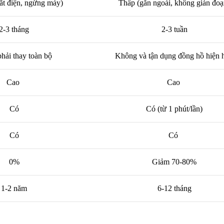
ắt điện, ngừng máy)
Thấp (gắn ngoài, không gián đoạ
2-3 tháng
2-3 tuần
hải thay toàn bộ
Không và tận dụng đồng hồ hiện 
Cao
Cao
Có
Có (từ 1 phút/lần)
Có
Có
0%
Giảm 70-80%
1-2 năm
6-12 tháng