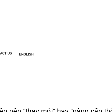
ACT US
ENGLISH
Contact for Consultation
p nên “thay mới” hay “nâng cấp th