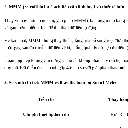
2. MMM (retrofit IoT): Cách tiếp cận linh hoạt và thực tế hơn
Thay vì thay mới hoàn toàn, giải pháp MMM (đo thông minh bằng IoT
và gắn thêm thiết bị IoT để thu thập dữ liệu tự động.
Về bản chất, MMM không thay thế hạ tầng, mà bổ sung một “lớp thông
hoặc gas, sau đó truyền dữ liệu về hệ thống quản lý dữ liệu đo đếm
Doanh nghiệp không cần dừng sản xuất, không phải thay đổi hệ thống 
quy mô 100 điểm đo – nhanh gấp 4-6 lần so với giải pháp thay mới .
3. So sánh chi tiết: MMM vs thay thế toàn bộ Smart Meter
Tiêu chí
Thay bằn
Chi phí thiết bị/điểm đo
Hơn 3-5