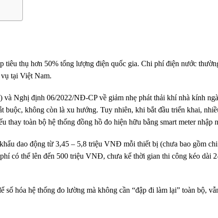
tiêu thụ hơn 50% tổng lượng điện quốc gia. Chi phí điện nước thườn
 vụ tại Việt Nam.
) và Nghị định 06/2022/NĐ-CP về giảm nhẹ phát thải khí nhà kính ngà
ắt buộc, không còn là xu hướng. Tuy nhiên, khi bắt đầu triển khai, nhi
nếu thay toàn bộ hệ thống đồng hồ đo hiện hữu bằng smart meter nhập n
 khẩu dao động từ 3,45 – 5,8 triệu VNĐ mỗi thiết bị (chưa bao gồm chi 
í có thể lên đến 500 triệu VNĐ, chưa kể thời gian thi công kéo dài 2
ể số hóa hệ thống đo lường mà không cần “đập đi làm lại” toàn bộ, vẫn