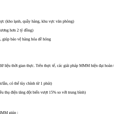
vực (kho lạnh, quầy hàng, khu vực văn phòng)
đương hơn 2 tỷ đồng)
ố, giúp bảo vệ hàng hóa dễ hỏng
dữ liệu thời gian thực. Trên thực tế, các giải pháp MMM hiện đại hoàn 
t/lần, có thể tùy chỉnh từ 1 phút)
tiêu thụ điện tăng đột biến vượt 15% so với trung bình)
 MMM giúp :