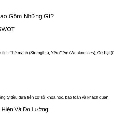
Bao Gồm Những Gì?
a SWOT
tích Thế mạnh (Strengths), Yếu điểm (Weaknesses), Cơ hội (Op
ông ty đều dựa trên cơ sở khoa học, bão toàn và khách quan.
c Hiện Và Đo Lường