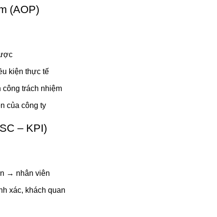
ăm (AOP)
được
ều kiện thực tế
n công trách nhiệm
n của công ty
BSC – KPI)
an → nhân viên
nh xác, khách quan