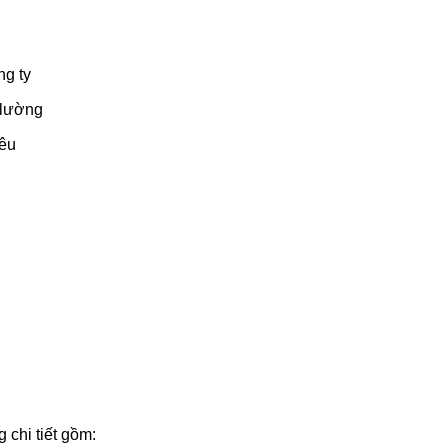
ng ty
o lường
iêu
 chi tiết gồm: