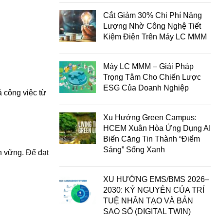
Cắt Giảm 30% Chi Phí Năng
Lượng Nhờ Công Nghệ Tiết
Kiệm Điện Trên Máy LC MMM
Máy LC MMM – Giải Pháp
Trọng Tâm Cho Chiến Lược
ESG Của Doanh Nghiệp
 công việc từ
Xu Hướng Green Campus:
HCEM Xuân Hòa Ứng Dụng AI
Biến Căng Tin Thành “Điểm
Sáng” Sống Xanh
n vững. Để đạt
XU HƯỚNG EMS/BMS 2026–
2030: KỶ NGUYÊN CỦA TRÍ
TUỆ NHÂN TẠO VÀ BẢN
SAO SỐ (DIGITAL TWIN)