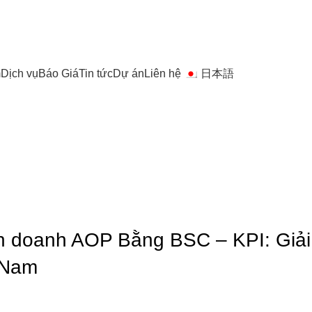
m
Dịch vụ
Báo Giá
Tin tức
Dự án
Liên hệ
日本語
nh doanh AOP Bằng BSC – KPI: Giả
 Nam