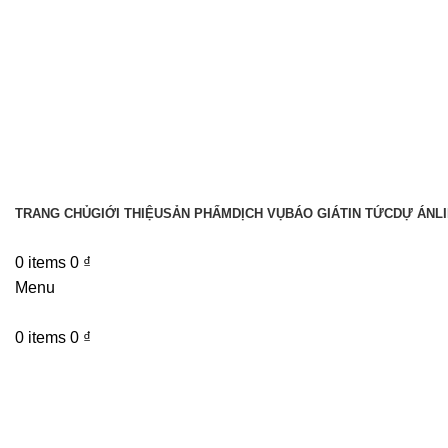
TRANG CHỦ
GIỚI THIỆU
SẢN PHẨM
DỊCH VỤ
BÁO GIÁ
TIN TỨC
DỰ ÁN
L
0
items
0
₫
Menu
0
items
0
₫
Tin tức