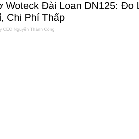
ơ Woteck Đài Loan DN125: Đo
, Chi Phí Thấp
y
CEO Nguyễn Thành Công