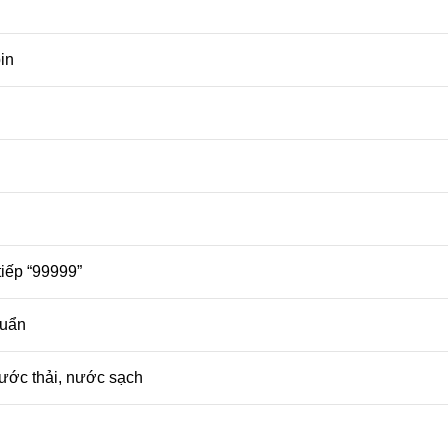
in
tiếp “99999”
huẩn
ước thải, nước sạch