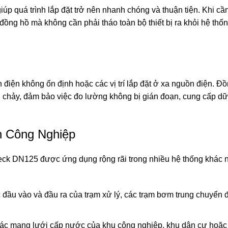
iúp quá trình lắp đặt trở nên nhanh chóng và thuận tiện. Khi cần
ồng hồ mà không cần phải tháo toàn bộ thiết bị ra khỏi hệ thống
n điện không ổn định hoặc các vị trí lắp đặt ở xa nguồn điện. Đ
chảy, đảm bảo việc đo lường không bị gián đoạn, cung cấp dữ l
h Công Nghiệp
eck DN125 được ứng dụng rộng rãi trong nhiều hệ thống khác n
c đầu vào và đầu ra của trạm xử lý, các trạm bơm trung chuyển 
ác mạng lưới cấp nước của khu công nghiệp, khu dân cư hoặc