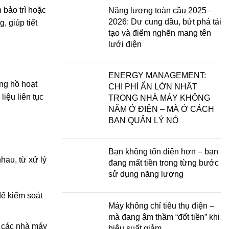
 bảo trì hoặc
Năng lượng toàn cầu 2025–
2026: Dư cung dầu, bứt phá tái
, giúp tiết
tạo và điểm nghẽn mang tên
lưới điện
ENERGY MANAGEMENT:
ồng hồ hoạt
CHI PHÍ ẨN LỚN NHẤT
iệu liên tục
TRONG NHÀ MÁY KHÔNG
NẰM Ở ĐIỆN – MÀ Ở CÁCH
BẠN QUẢN LÝ NÓ
Bạn không tốn điện hơn – bạn
hau, từ xử lý
đang mất tiền trong từng bước
sử dụng năng lượng
để kiểm soát
Máy không chỉ tiêu thụ điện –
mà đang âm thầm “đốt tiền” khi
 các nhà máy
hiệu suất giảm