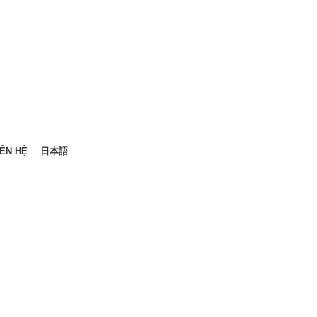
IÊN HỆ
日本語
Liên hệ tư vấn
TIN TỨC