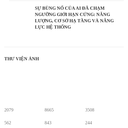
SỰ BÙNG NỔ CỦA AI ĐÃ CHẠM
NGƯỠNG GIỚI HẠN CỨNG: NĂNG
LƯỢNG, CƠ SỞ HẠ TẦNG VÀ NĂNG
LỰC HỆ THỐNG
THƯ VIỆN ẢNH
2079
8665
3508
562
843
244