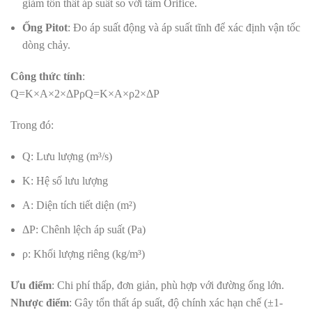
giảm tổn thất áp suất so với tấm Orifice
.
Ống Pitot
: Đo áp suất động và áp suất tĩnh để xác định vận tốc
dòng chảy
.
Công thức tính
:
Q=K×A×2×ΔPρ
Q
=
K
×
A
×
ρ
2
×
Δ
P
Trong đó:
Q: Lưu lượng (m³/s)
K: Hệ số lưu lượng
A: Diện tích tiết diện (m²)
ΔP: Chênh lệch áp suất (Pa)
ρ: Khối lượng riêng (kg/m³)
Ưu điểm
: Chi phí thấp, đơn giản, phù hợp với đường ống lớn
.
Nhược điểm
: Gây tổn thất áp suất, độ chính xác hạn chế (±1-