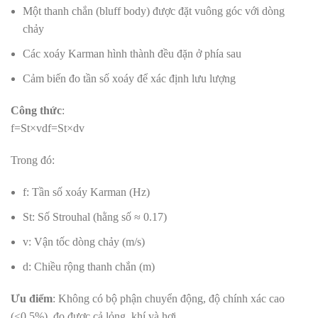
Một thanh chắn (bluff body) được đặt vuông góc với dòng
chảy
Các xoáy Karman hình thành đều đặn ở phía sau
Cảm biến đo tần số xoáy để xác định lưu lượng
Công thức
:
f=St×vd
f
=
St
×
d
v
Trong đó:
f: Tần số xoáy Karman (Hz)
St: Số Strouhal (hằng số ≈ 0.17)
v: Vận tốc dòng chảy (m/s)
d: Chiều rộng thanh chắn (m)
Ưu điểm
: Không có bộ phận chuyển động, độ chính xác cao
(<0.5%), đo được cả lỏng, khí và hơi
.