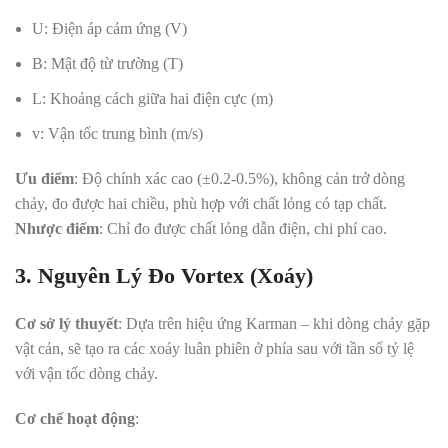
U: Điện áp cảm ứng (V)
B: Mật độ từ trường (T)
L: Khoảng cách giữa hai điện cực (m)
v: Vận tốc trung bình (m/s)
Ưu điểm
: Độ chính xác cao (±0.2-0.5%), không cản trở dòng
chảy, đo được hai chiều, phù hợp với chất lỏng có tạp chất
.
Nhược điểm
: Chỉ đo được chất lỏng dẫn điện, chi phí cao
.
3. Nguyên Lý Đo Vortex (Xoáy)
Cơ sở lý thuyết
: Dựa trên hiệu ứng Karman – khi dòng chảy gặp
vật cản, sẽ tạo ra các xoáy luân phiên ở phía sau với tần số tỷ lệ
với vận tốc dòng chảy
.
Cơ chế hoạt động
: