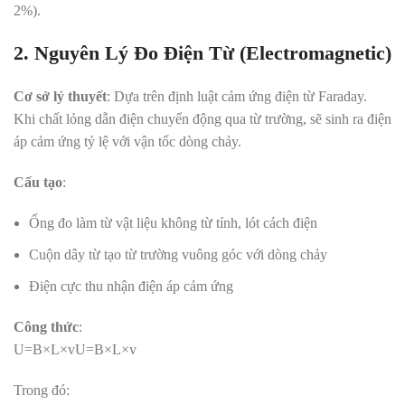
2%)
.
2. Nguyên Lý Đo Điện Từ (Electromagnetic)
Cơ sở lý thuyết
: Dựa trên định luật cảm ứng điện từ Faraday.
Khi chất lỏng dẫn điện chuyển động qua từ trường, sẽ sinh ra điện
áp cảm ứng tỷ lệ với vận tốc dòng chảy
.
Cấu tạo
:
Ống đo làm từ vật liệu không từ tính, lót cách điện
Cuộn dây từ tạo từ trường vuông góc với dòng chảy
Điện cực thu nhận điện áp cảm ứng
Công thức
:
U=B×L×v
U
=
B
×
L
×
v
Trong đó: