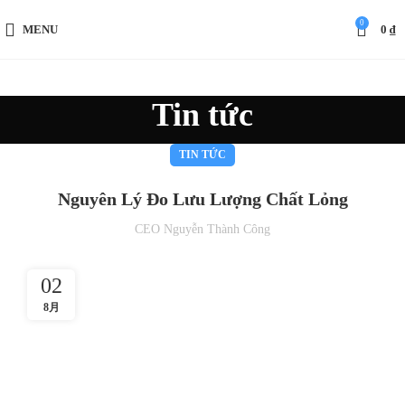
0
MENU
0
₫
Tin tức
TIN TỨC
Nguyên Lý Đo Lưu Lượng Chất Lỏng
CEO Nguyễn Thành Công
02
8月