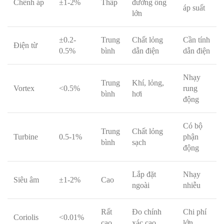
Chênh áp
±1-2%
Thấp
đường ống
áp suất
lớn
±0.2-
Trung
Chất lỏng
Cần tính
Điện từ
0.5%
bình
dẫn điện
dẫn điện
Nhạy
Trung
Khí, lỏng,
Vortex
<0.5%
rung
bình
hơi
động
Có bộ
Trung
Chất lỏng
Turbine
0.5-1%
phận
bình
sạch
động
Lắp đặt
Nhạy
Siêu âm
±1-2%
Cao
ngoài
nhiễu
Rất
Đo chính
Chi phí
Coriolis
<0.01%
cao
xác cao
lớn