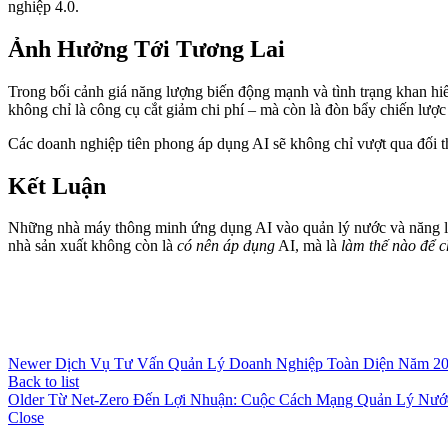
nghiệp 4.0.
Ảnh Hưởng Tới Tương Lai
Trong bối cảnh giá năng lượng biến động mạnh và tình trạng khan hi
không chỉ là công cụ cắt giảm chi phí – mà còn là đòn bẩy chiến lược
Các doanh nghiệp tiên phong áp dụng AI sẽ không chỉ vượt qua đối t
Kết Luận
Những nhà máy thông minh ứng dụng AI vào quản lý nước và năng 
nhà sản xuất không còn là
có nên áp dụng
AI, mà là
làm thế nào để 
Newer
Dịch Vụ Tư Vấn Quản Lý Doanh Nghiệp Toàn Diện Năm 2
Back to list
Older
Từ Net-Zero Đến Lợi Nhuận: Cuộc Cách Mạng Quản Lý Nướ
Close