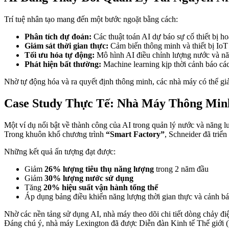
Trí tuệ nhân tạo mang đến một bước ngoặt bằng cách:
Phân tích dự đoán:
Các thuật toán AI dự báo sự cố thiết bị ho
Giám sát thời gian thực:
Cảm biến thông minh và thiết bị IoT 
Tối ưu hóa tự động:
Mô hình AI điều chỉnh lượng nước và năng
Phát hiện bất thường:
Machine learning kịp thời cảnh báo các 
Nhờ tự động hóa và ra quyết định thông minh, các nhà máy có thể giảm 
Case Study Thực Tế: Nhà Máy Thông Minh 
Một ví dụ nổi bật về thành công của AI trong quản lý nước và năng 
Trong khuôn khổ chương trình
“Smart Factory”
, Schneider đã triể
Những kết quả ấn tượng đạt được:
Giảm
26% lượng tiêu thụ năng lượng
trong 2 năm đầu
Giảm
30% lượng nước sử dụng
Tăng
20% hiệu suất vận hành tổng thể
Áp dụng bảng điều khiển năng lượng thời gian thực và cảnh bá
Nhờ các nền tảng sử dụng AI, nhà máy theo dõi chi tiết dòng chảy điệ
Đáng chú ý, nhà máy Lexington đã được Diễn đàn Kinh tế Thế giới