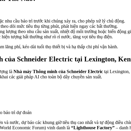
ặc nhu cầu bảo trì trước khi chúng xảy ra, cho phép xử lý chủ động.
theo dõi mức tiêu thụ từng phút, phát hiện ngay các bất thường.
 lượng theo nhu cầu sản xuất, nhiệt độ môi trường hoặc biến động giá
hiện tượng bất thường như rò rỉ nước, tăng vọt tiêu thụ điện.
lãng phí, kéo dài tuổi thọ thiết bị và hạ thấp chi phí vận hành.
của Schneider Electric tại Lexington, Ke
lượng là
Nhà máy Thông minh của Schneider Electric
tại Lexington
n khai các giải pháp AI cho toàn bộ dây chuyền sản xuất.
o bảo trì dự đoán
n và nước, dự báo các khung giờ tiêu thụ cao nhất và tự động điều chỉn
 (World Economic Forum) vinh danh là
“Lighthouse Factory”
– danh h