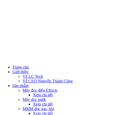
Trang chủ
Giới thiệu
Về LC Tech
Về CEO Nguyễn Thành Công
Sản phẩm
Máy đọc điện
Effects
Xem chi tiết
Máy đọc nước
Xem chi tiết
MMM đọc gas, khí
Xem chi tiết