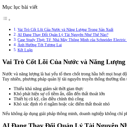
Mục lục bài viết
Vai Trò Cốt Lõi Của Nước và Năng Lượng Trong Sản Xuất
AI Đang Thay Đổi Quản Lý Tài Nguyên Như Thế Nào?
Case Study Thực Tế: Nhà Máy Thông Minh của Schneider Electric 
Ảnh Hưởng Tới Tương Lai
Kết Luận
Vai Trò Cốt Lõi Của Nước và Năng Lượng
Nước và năng lượng là hai yếu tố then chốt trong hầu hết mọi hoạt đ
Tuy nhiên, phương pháp quản lý tài nguyên truyền thống thường tồn t
Thiếu khả năng giám sát thời gian thực
Khó phát hiện sự cố tiềm ẩn, dẫn đến thất thoát lớn
Thiết bị cũ kỹ, cần điều chỉnh thủ công
Khó xác định rò rỉ ngầm hoặc các điểm thất thoát nhỏ
Nếu không áp dụng giải pháp thông minh, doanh nghiệp không chỉ phải
AI Đang Thay Đổi Quản Lý Tài Nguyên N