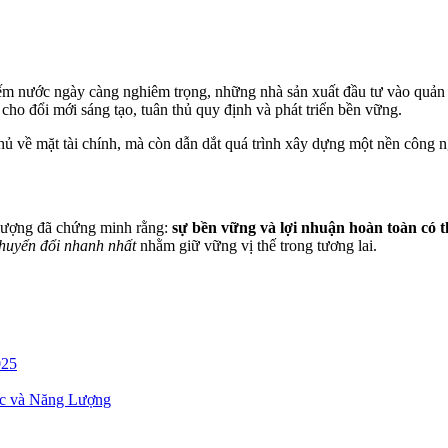
ếm nước ngày càng nghiêm trọng, những nhà sản xuất đầu tư vào quản l
 cho đổi mới sáng tạo, tuân thủ quy định và phát triển bền vững.
hủ về mặt tài chính, mà còn dẫn dắt quá trình xây dựng một nền công 
lượng đã chứng minh rằng:
sự bền vững và lợi nhuận hoàn toàn có 
chuyển đổi nhanh nhất
nhằm giữ vững vị thế trong tương lai.
025
c và Năng Lượng