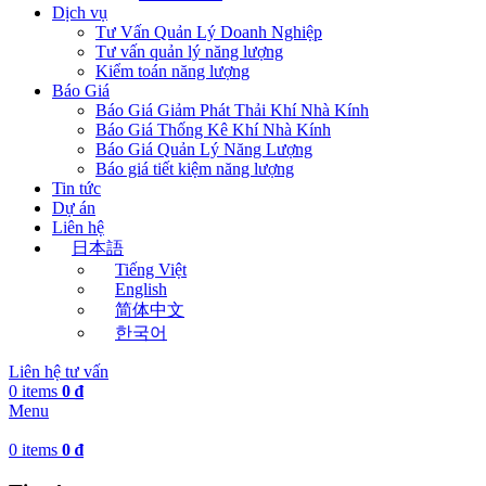
Dịch vụ
Tư Vấn Quản Lý Doanh Nghiệp
Tư vấn quản lý năng lượng
Kiểm toán năng lượng
Báo Giá
Báo Giá Giảm Phát Thải Khí Nhà Kính
Báo Giá Thống Kê Khí Nhà Kính
Báo Giá Quản Lý Năng Lượng
Báo giá tiết kiệm năng lượng
Tin tức
Dự án
Liên hệ
日本語
Tiếng Việt
English
简体中文
한국어
Liên hệ tư vấn
0
items
0
₫
Menu
0
items
0
₫