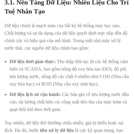
3.1. Nền Tảng Dữ Liệu: Nhiên Liệu Cho Trí
Tuệ Nhân Tạo
Dữ liệu chính là mạch máu của bất kỳ hệ thống máy học nào.
Chất lượng và sự đa dạng của dữ liệu quyết định trực tiếp đến độ
chính xác và hiệu quả của mô hình. Trong một nhà máy xử lý
nước thải, các nguồn dữ liệu chính bao gồm:
Dữ liệu thời gian thực:
Thu thập liên tục từ các hệ thống cảm
biến và SCADA, bao gồm nồng độ oxy hòa tan (DO), độ pH,
lưu lượng nước, nồng độ các chất ô nhiễm như COD (Nhu cầu
oxy hóa học) và BOD (Nhu cầu oxy sinh học).
Dữ liệu lịch sử vận hành:
Các bản ghi về lưu lượng nước đầu
vào, tải lượng chất hữu cơ, công suất tiêu thụ của máy bơm và
quạt thổi khí theo thời gian.
Tuy nhiên, dữ liệu thô thường chứa nhiễu, giá trị thiếu hoặc sai
lệch. Do đó, bước
tiền xử lý dữ liệu
là cực kỳ quan trọng, bao