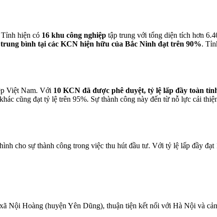
 Tỉnh hiện có
16 khu công nghiệp
tập trung với tổng diện tích hơn 6.
y trung bình tại các KCN hiện hữu của Bắc Ninh đạt trên 90%
. Tỉ
iệp Việt Nam. Với
10 KCN đã được phê duyệt, tỷ lệ lấp đầy toàn tỉ
cũng đạt tỷ lệ trên 95%. Sự thành công này đến từ nỗ lực cải thiện mô
h cho sự thành công trong việc thu hút đầu tư. Với tỷ lệ lấp đầy đạ
xã Nội Hoàng (huyện Yên Dũng), thuận tiện kết nối với Hà Nội và cả