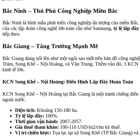
Bắc Ninh – Thủ Phủ Công Nghiệp Miền Bắc
Bắc Ninh là hình mẫu phát triển công nghiệp ấn tượng của miền Bắc.
của các tập đoàn công nghệ lớn toàn cầu như Samsung,
tỷ lệ lấp đầ
tiếp theo.
Bắc Giang – Tăng Trưởng Mạnh Mẽ
Bắc Giang đang nổi lên như một ngôi sao mới trên bản đồ công ngh
Trám, Song Khê – Nội Hoàng, và Vân Trung. Thêm vào đó, 3 KCN khác 
kinh tế lớn.
KCN Song Khê – Nội Hoàng: Điển Hình Lấp Đầy Hoàn Toàn
KCN Song Khê – Nội Hoàng tại Bắc Giang là một minh chứng điển hìn
ngoài nước.
Diện tích:
Khoảng 150-180 ha.
Tỷ lệ lấp đầy:
100%.
Thời gian vận hành:
2007-2057.
Giá thuê tham khảo:
100-110 USD/m2/chu kỳ thuê.
Vị trí chiến lược:
Tọa lạc tại xã Song Khê (TP Bắc Giang) và 