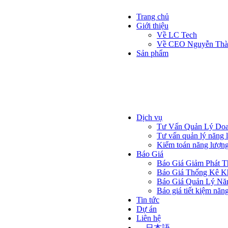
Trang chủ
Giới thiệu
Về LC Tech
Về CEO Nguyễn Thà
Sản phẩm
Máy đọc điện
Effects
Xem chi tiết
Máy đọc nước
Xem chi tiết
MMM đọc gas, khí
Xem chi tiết
Dịch vụ
Tư Vấn Quản Lý Doa
Tư vấn quản lý năng 
Kiểm toán năng lượn
Báo Giá
Báo Giá Giảm Phát T
Báo Giá Thống Kê K
Báo Giá Quản Lý Nă
Báo giá tiết kiệm năn
Tin tức
Dự án
Liên hệ
日本語