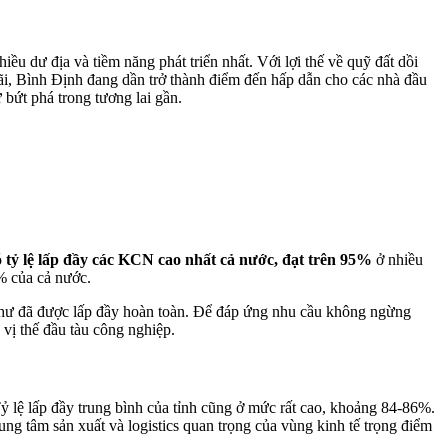
hiều dư địa và tiềm năng phát triển nhất. Với lợi thế về quỹ đất dồi
i, Bình Định đang dần trở thành điểm đến hấp dẫn cho các nhà đầu
 bứt phá trong tương lai gần.
ó
tỷ lệ lấp đầy các KCN cao nhất cả nước, đạt trên 95%
ở nhiều
% của cả nước.
như đã được lấp đầy hoàn toàn. Để đáp ứng nhu cầu không ngừng
vị thế đầu tàu công nghiệp.
Tỷ lệ lấp đầy trung bình của tỉnh cũng ở mức rất cao, khoảng 84-86%.
ung tâm sản xuất và logistics quan trọng của vùng kinh tế trọng điểm