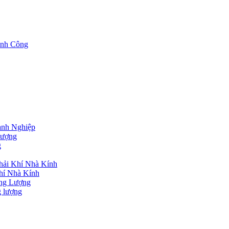
nh Công
nh Nghiệp
lượng
g
hải Khí Nhà Kính
hí Nhà Kính
ng Lượng
g lượng