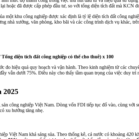
n ánh mức độ thành công trong việc thu hút đầu tư và hiệu quả sử dụng
ê lại hoặc đã được cấp phép đầu tư, so với tổng diện tích đất mà KCN đó
của một khu công nghiệp được xác định là tỷ lệ diện tích đất công nghi
ng nhà xưởng, văn phòng, kho bãi và các công trình dịch vụ khác, trê
/ Tổng diện tích đất công nghiệp có thể cho thuê) x 100
hước đo hiệu quả quy hoạch và vận hành. Theo kinh nghiệm từ các chuy
đầy vẫn dưới 75%. Điều này cho thấy tầm quan trọng của việc duy trì m
 2025
 sản công nghiệp Việt Nam. Dòng vốn FDI tiếp tục đổ vào, cùng với s
 có xu hướng tăng nhẹ.
nghiệp Việt Nam khá sáng sủa. Theo thống kê, cả nước có khoảng 420 