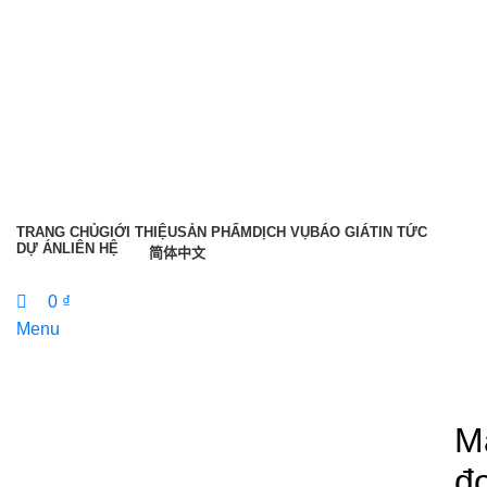
0
0
TRANG CHỦ
GIỚI THIỆU
SẢN PHẨM
DỊCH VỤ
BÁO GIÁ
TIN TỨC
DỰ ÁN
LIÊN HỆ
简体中文
Liên hệ tư vấn
0
₫
Menu
0
₫
M
đ