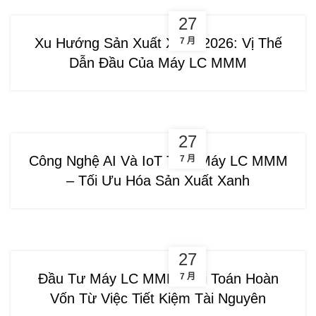
27
Xu Hướng Sản Xuất Xanh 2026: Vị Thế
7 月
Dẫn Đầu Của Máy LC MMM
27
Công Nghệ AI Và IoT Trên Máy LC MMM
7 月
– Tối Ưu Hóa Sản Xuất Xanh
27
Đầu Tư Máy LC MMM: Bài Toán Hoàn
7 月
Vốn Từ Việc Tiết Kiệm Tài Nguyên