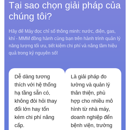
Tại sao chọn giải pháp của
chúng tôi?
Hãy để Máy đọc chỉ số thông minh: nước, điện, gas,
khí - MMM đồng hành cùng bạn trên hành trình quản lý
năng lượng tối ưu, tiết kiệm chi phí và nâng tầm hiệu
quả trong kỷ nguyên số!
Dễ dàng tương
Là giải pháp đo
thích với hệ thống
lường và quản lý
hạ tầng sẵn có,
thân thiện, phù
không đòi hỏi thay
hợp cho nhiều mô
đổi lớn hay tốn
hình từ nhà máy,
kém chi phí nâng
doanh nghiệp đến
cấp.
bệnh viện, trường