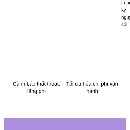
tron
kỷ
ngu
số!
chi
tiết
sản
phẩ
Cảnh báo thất thoát,
Tối ưu hóa chi phí vận
T
lãng phí
hành