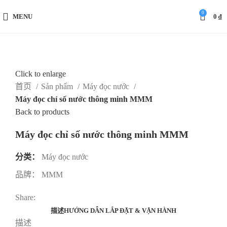
0
MENU
0
₫
Click to enlarge
首页
Sản phẩm
Máy đọc nước
Máy đọc chỉ số nước thông minh MMM
Back to products
Máy đọc chỉ số nước thông minh MMM
分类：
Máy đọc nước
品牌：
MMM
Share:
描述
HƯỚNG DẪN LẮP ĐẶT & VẬN HÀNH
描述