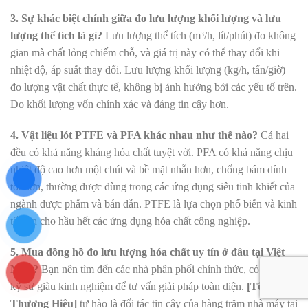
3. Sự khác biệt chính giữa đo lưu lượng khối lượng và lưu
lượng thể tích là gì?
Lưu lượng thể tích (m³/h, lít/phút) đo không
gian mà chất lỏng chiếm chỗ, và giá trị này có thể thay đổi khi
nhiệt độ, áp suất thay đổi. Lưu lượng khối lượng (kg/h, tấn/giờ)
đo lượng vật chất thực tế, không bị ảnh hưởng bởi các yếu tố trên.
Đo khối lượng vốn chính xác và đáng tin cậy hơn.
4. Vật liệu lót PTFE và PFA khác nhau như thế nào?
Cả hai
đều có khả năng kháng hóa chất tuyệt vời. PFA có khả năng chịu
nhiệt độ cao hơn một chút và bề mặt nhẵn hơn, chống bám dính
tốt hơn, thường được dùng trong các ứng dụng siêu tinh khiết của
ngành dược phẩm và bán dẫn. PTFE là lựa chọn phổ biến và kinh
tế hơn cho hầu hết các ứng dụng hóa chất công nghiệp.
5. Mua đồng hồ đo lưu lượng hóa chất uy tín ở đâu tại Việt
Nam?
Bạn nên tìm đến các nhà phân phối chính thức, có đội ngũ
kỹ sư giàu kinh nghiệm để tư vấn giải pháp toàn diện.
[Tên
Thương Hiệu]
tự hào là đối tác tin cậy của hàng trăm nhà máy tại