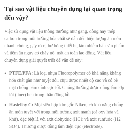
Tại sao vật liệu chuyên dụng lại quan trọng
đến vậy?
Việc sử dụng vật liệu thông thường như gang, đồng hay thép
carbon trong môi trường hóa chất sẽ dẫn đến hiện tượng ăn mòn
nhanh chóng, gây rò rỉ, hư hỏng thiết bị, làm nhiễm bẩn sản phẩm
và tiềm ẩn nguy cơ cháy nổ, mất an toàn lao động. Vật liệu
chuyên dụng giải quyết triệt để vấn đề này:
PTFE/PFA:
Là loại nhựa Fluoropolymer có khả năng kháng
hóa chất gần như tuyệt đối, chịu được nhiệt độ cao và có bề
mặt chống bám dính cực tốt. Chúng thường được dùng làm lớp
lót (liner) bên trong thân đồng hồ.
Hastelloy C:
Một siêu hợp kim gốc Niken, có khả năng chống
ăn mòn tuyệt vời trong môi trường axit mạnh (cả oxy hóa và
khử), đặc biệt là với axit clohydric (
H
Cl
) và axit sunfuric (
H
2
S
O
4
). Thường được dùng làm điện cực (electrode).