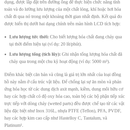
dụng, được lắp đặt trên đường ống để thực hiện chức năng tính
toán và đo lường lưu lượng của một chất lỏng, khí hoặc hơi hóa
chất đi qua nó trong một khoảng thời gian nhất định. Kết quả đo
được hiển thị dưới hai dạng chính trên màn hình LCD tích hợp:
Lưu lượng tức thời:
Cho biết lượng hóa chất đang chảy qua
tại thời điểm hiện tại (ví dụ: 20 lít/phút).
Lưu lượng tổng (tích lũy):
Ghi nhận tổng lượng hóa chất đã
chảy qua trong một chu kỳ hoạt động (ví dụ: 5000 m³).
Điểm khác biệt căn bản và cũng là giá trị lớn nhất của loại đồng
hồ này nằm ở cấu trúc vật liệu. Để chống lại sự ăn mòn và phản
ứng hóa học từ các dung dịch axit mạnh, kiềm, dung môi hữu cơ
hay các hợp chất có độ oxy hóa cao, toàn bộ các bộ phận tiếp xúc
trực tiếp với dòng chảy (wetted parts) đều được chế tạo từ các vật
liệu đặc biệt như Inox 316L, nhựa PTFE (Teflon), PFA, PVDF,
hay các hợp kim cao cấp như Hastelloy C, Tantalum, và
Platinum¹.