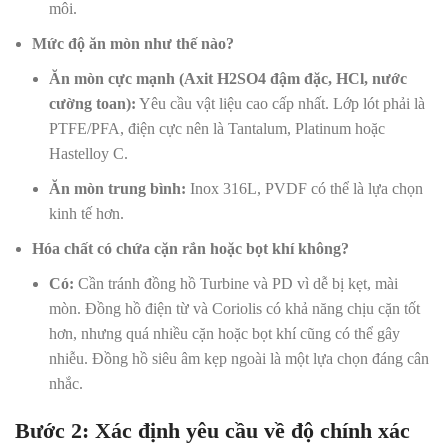
môi.
Mức độ ăn mòn như thế nào?
Ăn mòn cực mạnh (Axit
H
2
S
O
4
đậm đặc,
H
Cl
, nước
cường toan):
Yêu cầu vật liệu cao cấp nhất. Lớp lót phải là
PTFE/PFA, điện cực nên là Tantalum, Platinum hoặc
Hastelloy C.
Ăn mòn trung bình:
Inox 316L, PVDF có thể là lựa chọn
kinh tế hơn.
Hóa chất có chứa cặn rắn hoặc bọt khí không?
Có:
Cần tránh đồng hồ Turbine và PD vì dễ bị kẹt, mài
mòn. Đồng hồ điện từ và Coriolis có khả năng chịu cặn tốt
hơn, nhưng quá nhiều cặn hoặc bọt khí cũng có thể gây
nhiễu. Đồng hồ siêu âm kẹp ngoài là một lựa chọn đáng cân
nhắc.
Bước 2: Xác định yêu cầu về độ chính xác