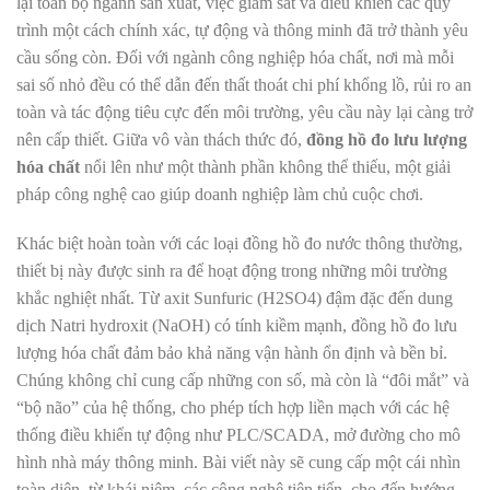
lại toàn bộ ngành sản xuất, việc giám sát và điều khiển các quy
trình một cách chính xác, tự động và thông minh đã trở thành yêu
cầu sống còn. Đối với ngành công nghiệp hóa chất, nơi mà mỗi
sai số nhỏ đều có thể dẫn đến thất thoát chi phí khổng lồ, rủi ro an
toàn và tác động tiêu cực đến môi trường, yêu cầu này lại càng trở
nên cấp thiết. Giữa vô vàn thách thức đó,
đồng hồ đo lưu lượng
hóa chất
nổi lên như một thành phần không thể thiếu, một giải
pháp công nghệ cao giúp doanh nghiệp làm chủ cuộc chơi.
Khác biệt hoàn toàn với các loại đồng hồ đo nước thông thường,
thiết bị này được sinh ra để hoạt động trong những môi trường
khắc nghiệt nhất. Từ axit Sunfuric (
H
2
S
O
4
) đậm đặc đến dung
dịch Natri hydroxit (
N
a
O
H
) có tính kiềm mạnh, đồng hồ đo lưu
lượng hóa chất đảm bảo khả năng vận hành ổn định và bền bỉ.
Chúng không chỉ cung cấp những con số, mà còn là “đôi mắt” và
“bộ não” của hệ thống, cho phép tích hợp liền mạch với các hệ
thống điều khiển tự động như PLC/SCADA, mở đường cho mô
hình nhà máy thông minh. Bài viết này sẽ cung cấp một cái nhìn
toàn diện, từ khái niệm, các công nghệ tiên tiến, cho đến hướng