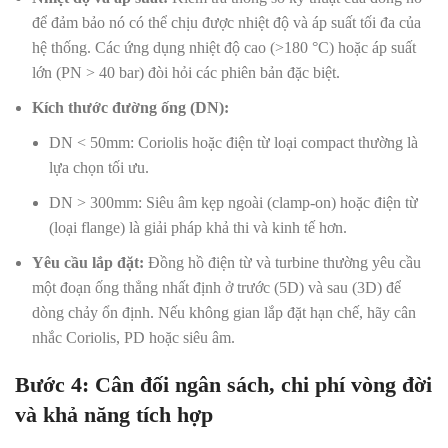
để đảm bảo nó có thể chịu được nhiệt độ và áp suất tối đa của
hệ thống. Các ứng dụng nhiệt độ cao (>180 °C) hoặc áp suất
lớn (PN > 40 bar) đòi hỏi các phiên bản đặc biệt.
Kích thước đường ống (DN):
DN < 50mm: Coriolis hoặc điện từ loại compact thường là
lựa chọn tối ưu.
DN > 300mm: Siêu âm kẹp ngoài (clamp-on) hoặc điện từ
(loại flange) là giải pháp khả thi và kinh tế hơn.
Yêu cầu lắp đặt:
Đồng hồ điện từ và turbine thường yêu cầu
một đoạn ống thẳng nhất định ở trước (5D) và sau (3D) để
dòng chảy ổn định. Nếu không gian lắp đặt hạn chế, hãy cân
nhắc Coriolis, PD hoặc siêu âm.
Bước 4: Cân đối ngân sách, chi phí vòng đời
và khả năng tích hợp