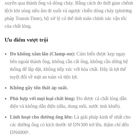
xuyên qua thành ống và dòng chảy. Bằng cách đo thời gian chênh
lệch khi sóng siêu âm đi xuôi và ngược chiều dòng chảy (phương
pháp Transit-Time), bộ xử lý có thể tính toán chính xác vận tốc
của chất lỏng.
Ưu điểm vượt trội
Đo không xâm lấn (Clamp-on):
Cảm biến được kẹp ngay
bên ngoài thành ống, không cần cắt ống, không cần dừng hệ
thống để lắp đặt, không tiếp xúc với hóa chất. Đây là lợi thế
tuyệt đối về mặt an toàn và tiện lợi.
Không gây tổn thất áp suất.
Phù hợp với mọi loại chất lỏng:
Đo được cả chất lỏng dẫn
điện và không dẫn điện (dầu, dung môi, nước tinh khiết).
Linh hoạt cho đường ống lớn:
Là giải pháp kinh tế nhất cho
các đường ống có kích thước từ DN300 trở lên, thậm chí đến
DN6000¹.