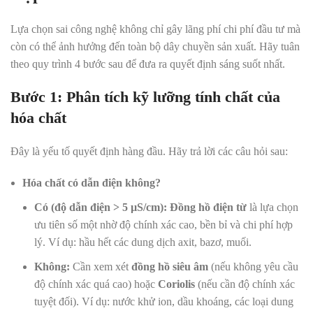
Lựa chọn sai công nghệ không chỉ gây lãng phí chi phí đầu tư mà
còn có thể ảnh hưởng đến toàn bộ dây chuyền sản xuất. Hãy tuân
theo quy trình 4 bước sau để đưa ra quyết định sáng suốt nhất.
Bước 1: Phân tích kỹ lưỡng tính chất của
hóa chất
Đây là yếu tố quyết định hàng đầu. Hãy trả lời các câu hỏi sau:
Hóa chất có dẫn điện không?
Có (độ dẫn điện > 5 µS/cm):
Đồng hồ điện từ
là lựa chọn
ưu tiên số một nhờ độ chính xác cao, bền bỉ và chi phí hợp
lý. Ví dụ: hầu hết các dung dịch axit, bazơ, muối.
Không:
Cần xem xét
đồng hồ siêu âm
(nếu không yêu cầu
độ chính xác quá cao) hoặc
Coriolis
(nếu cần độ chính xác
tuyệt đối). Ví dụ: nước khử ion, dầu khoáng, các loại dung