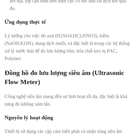
kết tủa, lớp cặn bám trên điện cực có thể làm sai lệch kết quả
đo.
Ứng dụng thực tế
Lý tưởng cho việc đo axit (
H
2
S
O
4
,
H
Cl
,
H
N
O
3
), kiềm
(
N
a
O
H
,
K
O
H
), dung dịch muối, và đặc biệt là trong các hệ thống
xử lý nước thải để đo lưu lượng bùn, hóa chất keo tụ PAC,
Polymer.
Đồng hồ đo lưu lượng siêu âm (Ultrasonic
Flow Meter)
Công nghệ siêu âm mang đến sự linh hoạt tối đa, đặc biệt là khả
năng đo không xâm lấn.
Nguyên lý hoạt động
Thiết bị sử dụng các cặp cảm biến phát và nhận sóng siêu âm