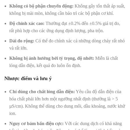
Không có bộ phận chuyển động:
Không gây tổn thất áp suất,
không bị mài mòn, không cần bảo trì các bộ phận cơ khí.
Độ chính xác cao:
Thường đạt ±0.2% đến ±0.5% giá trị đo,
rất phù hợp cho các ứng dụng định lượng, pha trộn.
Dải đo rộng:
Có thể đo chính xác cả những dòng chảy rất nhỏ
và rất lớn.
Không bị ảnh hưởng bởi tỷ trọng, độ nhớt:
Miễn là chất
lỏng dẫn điện, kết quả đo luôn ổn định.
Nhược điểm và lưu ý
Chỉ dùng cho chất lỏng dẫn điện:
Yêu cầu độ dẫn điện của
hóa chất phải lớn hơn một ngưỡng nhất định (thường là > 5
µS/cm). Không thể dùng cho dung môi, dầu khoáng, nước khử
ion.
Nguy cơ bám bẩn điện cực:
Với các dung dịch có khả năng