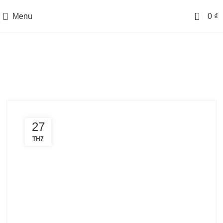
0
Menu
0
₫
Posts by
Nguyễn Đức
Hoàng
27
TH7