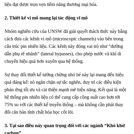
liệu đạt được trọn vẹn tiềm năng thương mại hóa.
2. Thiết kế vi mô mang lại tác động vĩ mô
Nhóm nghiên cứu của UNSW đã giải quyết thách thức này bằng
cách đưa các kênh vi mô (microscopic channels) vào bên trong
cấu trúc pin nhiên liệu. Các kênh này đóng vai trò như “đường
dẫn phụ rẽ nhánh” (lateral bypasses), cho phép nước và khí di
chuyển hiệu quả hơn xuyên qua hệ thống.
Sự thay đổi thiết kế tưởng chừng nhỏ bé này lại mang đến hiệu
quả đáng kể: nó ngăn chặn sự tắc nghẽn, duy trì các điều kiện
phản ứng tối ưu và cải thiện mạnh mẽ hiệu năng. Kết quả là một
hệ thống pin nhiên liệu có thể cung cấp công suất cao hơn tới
75% so với các thiết kế truyền thống – mà không cần phải thay
đổi căn bản tính chất hóa học cốt lõi.
3. Tại sao điều này quan trọng đối với các ngành “Khó khử
carbon”