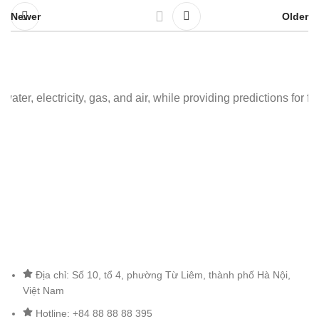
Newer
Older
and air, while providing predictions for future energy demand."
"
Địa chỉ: Số 10, tổ 4, phường Từ Liêm, thành phố Hà Nội,
Việt Nam
Hotline: +84 88 88 88 395