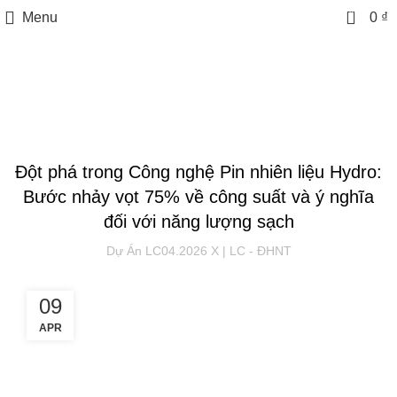
0
Menu
0
₫
Blog
BLOG
Đột phá trong Công nghệ Pin nhiên liệu Hydro:
Bước nhảy vọt 75% về công suất và ý nghĩa
đối với năng lượng sạch
Dự Án LC04.2026 X | LC - ĐHNT
09
APR