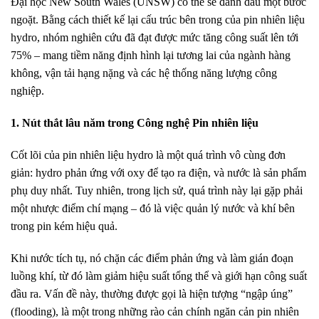
Đại học New South Wales (UNSW) có thể sẽ đánh dấu một bước
ngoặt. Bằng cách thiết kế lại cấu trúc bên trong của pin nhiên liệu
hydro, nhóm nghiên cứu đã đạt được mức tăng công suất lên tới
75% – mang tiềm năng định hình lại tương lai của ngành hàng
không, vận tải hạng nặng và các hệ thống năng lượng công
nghiệp.
1. Nút thắt lâu năm trong Công nghệ Pin nhiên liệu
Cốt lõi của pin nhiên liệu hydro là một quá trình vô cùng đơn
giản: hydro phản ứng với oxy để tạo ra điện, và nước là sản phẩm
phụ duy nhất. Tuy nhiên, trong lịch sử, quá trình này lại gặp phải
một nhược điểm chí mạng – đó là việc quản lý nước và khí bên
trong pin kém hiệu quả.
Khi nước tích tụ, nó chặn các điểm phản ứng và làm gián đoạn
luồng khí, từ đó làm giảm hiệu suất tổng thể và giới hạn công suất
đầu ra. Vấn đề này, thường được gọi là hiện tượng “ngập úng”
(flooding), là một trong những rào cản chính ngăn cản pin nhiên