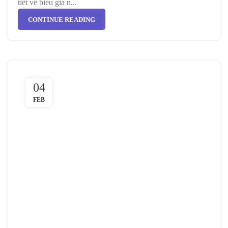
tiết về biểu giá n...
CONTINUE READING
04
FEB