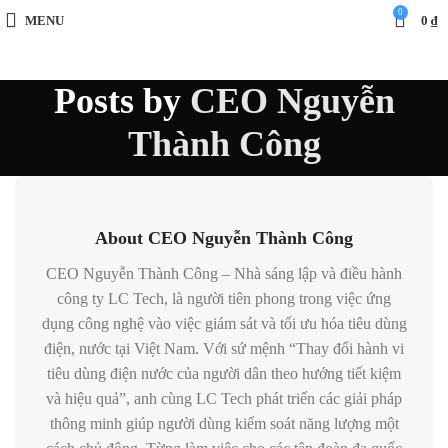
0
MENU
0
₫
Posts by
CEO Nguyễn
Thành Công
About CEO Nguyễn Thành Công
CEO Nguyễn Thành Công – Nhà sáng lập và điều hành
công ty LC Tech, là người tiên phong trong việc ứng
dụng công nghệ vào việc giám sát và tối ưu hóa tiêu dùng
điện, nước tại Việt Nam. Với sứ mệnh “Thay đổi hành vi
tiêu dùng điện nước của người dân theo hướng tiết kiệm
và hiệu quả”, anh cùng LC Tech phát triển các giải pháp
thông minh giúp người dùng kiểm soát năng lượng một