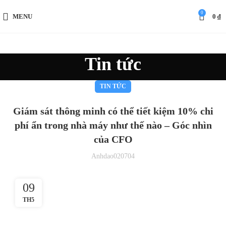
0
MENU
0
₫
Tin tức
TIN TỨC
Giám sát thông minh có thể tiết kiệm 10% chi
phí ẩn trong nhà máy như thế nào – Góc nhìn
của CFO
Anhdao020704
09
TH5