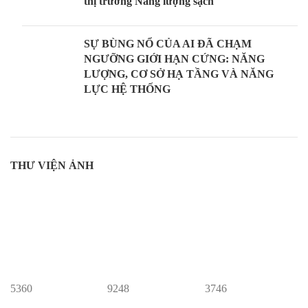
thị trường Năng lượng sạch
SỰ BÙNG NỔ CỦA AI ĐÃ CHẠM
NGƯỠNG GIỚI HẠN CỨNG: NĂNG
LƯỢNG, CƠ SỞ HẠ TẦNG VÀ NĂNG
LỰC HỆ THỐNG
THƯ VIỆN ẢNH
5360
9248
3746