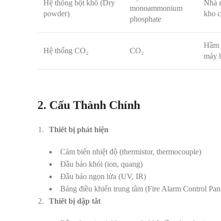
Hệ thống bột khô (Dry
Nhà 
monoammonium
powder)
kho c
phosphate
Hầm 
Hệ thống CO₂
CO₂
máy b
2. Cấu Thành Chính
Thiết bị phát hiện
Cảm biến nhiệt độ (thermistor, thermocouple)
Đầu báo khói (ion, quang)
Đầu báo ngọn lửa (UV, IR)
Bảng điều khiển trung tâm (Fire Alarm Control Pa
Thiết bị dập tắt