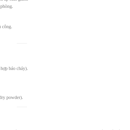
 phòng.
ủ công.
 hợp báo cháy).
dry powder).