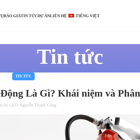
VỤ
BÁO GIÁ
TIN TỨC
DỰ ÁN
LIÊN HỆ
TIẾNG VIỆT
Tin tức
TIN TỨC
Động Là Gì? Khái niệm và Phân
ed by
CEO Nguyễn Thành Công