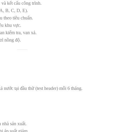
và kết cấu công trình.
A, B, C, D, E).
u theo tiêu chuẩn.
đều khu vực.
an kiểm tra, van xả.
trì nồng độ.
ả nước tại đầu thử (test header) mỗi 6 tháng.
n nhà sản xuất.
hi áp suất giảm.