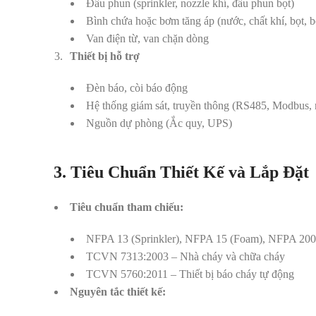
Đầu phun (sprinkler, nozzle khí, đầu phun bọt)
Bình chứa hoặc bơm tăng áp (nước, chất khí, bọt, b
Van điện từ, van chặn dòng
Thiết bị hỗ trợ
Đèn báo, còi báo động
Hệ thống giám sát, truyền thông (RS485, Modbus,
Nguồn dự phòng (Ắc quy, UPS)
3. Tiêu Chuẩn Thiết Kế và Lắp Đặt
Tiêu chuẩn tham chiếu:
NFPA 13 (Sprinkler), NFPA 15 (Foam), NFPA 2001
TCVN 7313:2003 – Nhà cháy và chữa cháy
TCVN 5760:2011 – Thiết bị báo cháy tự động
Nguyên tắc thiết kế: