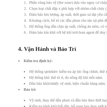
Phân vùng bảo vệ (fire zone) dựa vào nguy cơ cháy 
Chọn loại chất dập x phù hợp với nhóm chất cháy (
Đảm bảo lưu lượng, áp suất, thời gian xả đạt yêu cầ
Khoảng cách, bố trí các đầu phun cho tán xịt phủ 
Hệ thống ống dẫn chịu áp suất, chống ăn mòn, có v
Đảm bảo kín khít với hệ khí trơ/clean agent để duy 
4. Vận Hành và Bảo Trì
Kiểm tra định kỳ:
Hệ thống sprinkler: kiểm tra áp lực ống chính, thử x
Hệ thống khí: thử rò rỉ, đo nồng độ khí mỗi năm.
Đầu báo khói/nhiệt: vệ sinh, hiệu chuẩn hàng năm.
Bảo trì:
Vệ sinh, thay thế đầu phun và đầu báo theo thời hạ
Kiểm tra bình khí/chất dập, bổ sung hay thay mới k