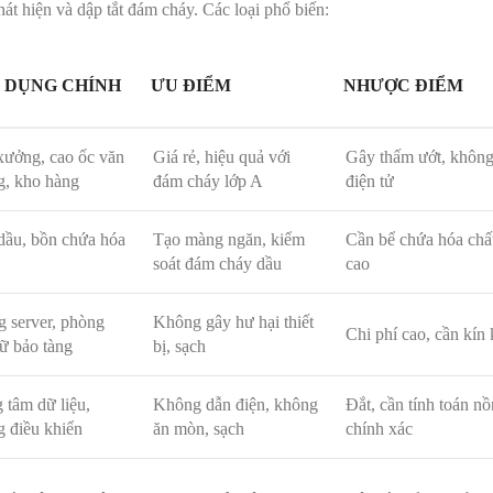
t hiện và dập tắt đám cháy. Các loại phổ biến:
 DỤNG CHÍNH
ƯU ĐIỂM
NHƯỢC ĐIỂM
xưởng, cao ốc văn
Giá rẻ, hiệu quả với
Gây thấm ướt, khôn
g, kho hàng
đám cháy lớp A
điện tử
dầu, bồn chứa hóa
Tạo màng ngăn, kiểm
Cần bể chứa hóa chất,
soát đám cháy dầu
cao
 server, phòng
Không gây hư hại thiết
Chi phí cao, cần kín 
rữ bảo tàng
bị, sạch
 tâm dữ liệu,
Không dẫn điện, không
Đắt, cần tính toán n
 điều khiển
ăn mòn, sạch
chính xác