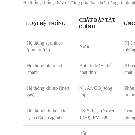
Hệ thống chống cháy tự động gồm hai chức năng chính: phá
CHẤT DẬP TẮT
LOẠI HỆ THỐNG
ỨNG
CHÍNH
Hệ thống sprinkler
Nhà 
Nước
(phun nước)
phòn
Hệ thống phun bọt
Bọt khí trơ + chất
Kho 
(foam)
hoạt tính
chất
Hệ thống khí trơ (Inert
N₂, Ar, CO₂ tổng
Phòng
gas)
hợp
lưu t
Hệ thống khí hóa chất
FK-5-1-12 (Novec
Trung
sạch (Clean agent)
1230), FM-200
phòng
Bột