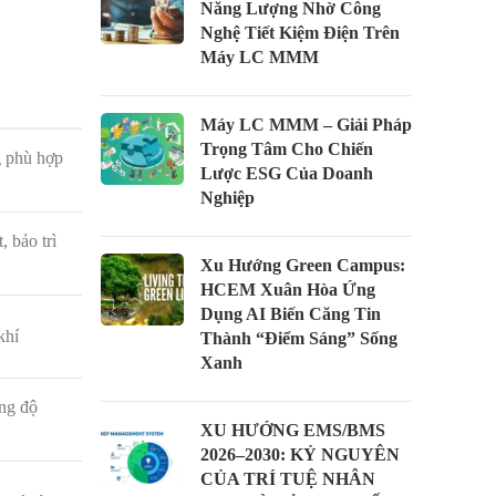
Năng Lượng Nhờ Công
Nghệ Tiết Kiệm Điện Trên
Máy LC MMM
Máy LC MMM – Giải Pháp
Trọng Tâm Cho Chiến
g phù hợp
Lược ESG Của Doanh
Nghiệp
 bảo trì
Xu Hướng Green Campus:
HCEM Xuân Hòa Ứng
Dụng AI Biến Căng Tin
khí
Thành “Điểm Sáng” Sống
Xanh
ồng độ
XU HƯỚNG EMS/BMS
2026–2030: KỶ NGUYÊN
CỦA TRÍ TUỆ NHÂN