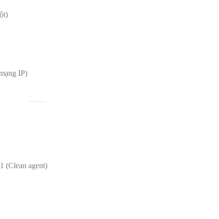
ột)
 mạng IP)
 (Clean agent)