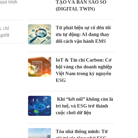
quá trình
TẠO VÀ BẢN SAO SỐ
(DIGITAL TWIN)
Từ phát hiện sự cố đến tối
, chỉ
ưu tự động: AI đang thay
người
đổi cách vận hành EMS
IoT & Tín chỉ Carbon: Cơ
hội vàng cho doanh nghiệp
Việt Nam trong kỷ nguyên
ESG
Khi “kết nối” không còn là
trí tuệ, và ESG trở thành
cuộc chơi dữ liệu
Tòa nhà thông minh: Từ