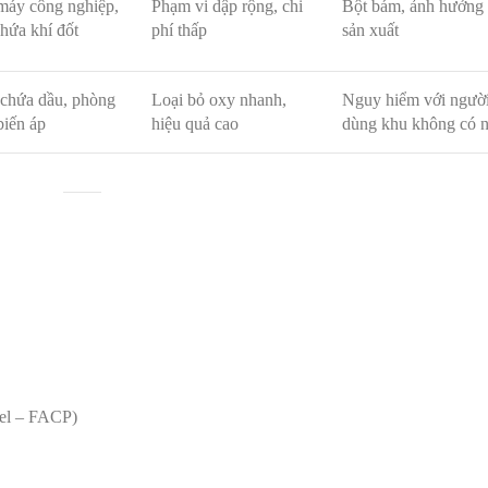
máy công nghiệp,
Phạm vi dập rộng, chi
Bột bám, ảnh hưởng 
hứa khí đốt
phí thấp
sản xuất
chứa dầu, phòng
Loại bỏ oxy nhanh,
Nguy hiểm với người
iến áp
hiệu quả cao
dùng khu không có 
nel – FACP)