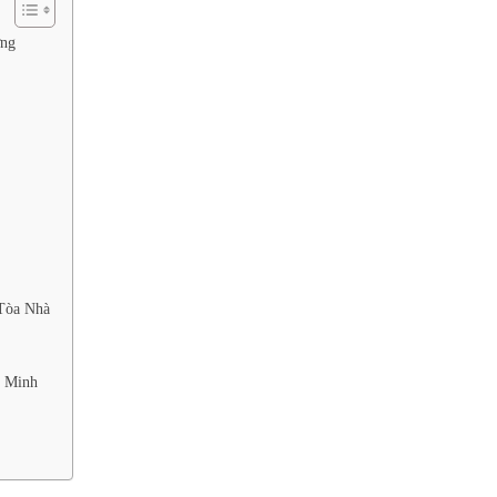
ợng
Tòa Nhà
g Minh