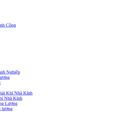
nh Công
nh Nghiệp
lượng
g
hải Khí Nhà Kính
hí Nhà Kính
ng Lượng
g lượng