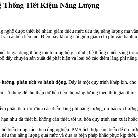
ệ Thống Tiết Kiệm Năng Lượng
công nghệ được thiết kế nhằm giảm thiểu mức tiêu thụ năng lượng mà vẫn
t và cải tiến liên tục. Điều này không chỉ giúp giảm chi phí vận hành
iết bị gia dụng thông minh trong hộ gia đình, hệ thống chiếu sáng tron
bộ dây chuyền sản xuất để phát hiện và loại bỏ các điểm lãng phí năng
o lường
,
phân tích
và
hành động
. Đây là một quy trình khép kín, cho 
ược sử dụng để thu thập dữ liệu tiêu thụ năng lượng theo thời gian thực
ềm phân tích xác định các điểm lãng phí năng lượng, dự báo xu hướng ti
hạn như tắt thiết bị không cần thiết, tối ưu hóa quy trình sản xuất hoặc
phổ biến trong các khu công nghiệp. PMS tích hợp cảm biến để đo lườn
ị tiêu thụ năng lượng quá mức và đưa ra biện pháp khắc phục kịp thời, 