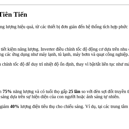
Tiên Tiến
ng lượng hiệu quả, từ các thiết bị đơn giản đến hệ thống tích hợp phức
 tiết kiệm năng lượng. Inverter điều chỉnh tốc độ động cơ dựa trên nhu 
ng các ứng dụng như máy lạnh, tủ lạnh, máy bơm và quạt công nghiệp.
 chỉnh tốc độ để duy trì nhiệt độ ổn định, thay vì bật/tắt liên tục như
ến
75%
năng lượng và có tuổi thọ gấp
25 lần
so với đèn sợi đốt truyền 
 sáng dựa trên sự hiện diện của con người hoặc ánh sáng tự nhiên.
ể giảm
40%
lượng điện tiêu thụ cho chiếu sáng. Ví dụ, tại các trung tâ