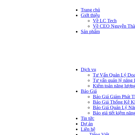
Trang chủ
Giới thiệu
Về LC Tech
Về CEO Nguyễn Thà
Sản phẩm
EFFECTS
Máy đọc điện
Xem chi tiết
Máy đọc nước
Xem chi tiết
MMM đọc gas, khí
Xem chi tiết
Dịch vụ
Tư Vấn Quản Lý Doa
Tư vấn quản lý năng 
Kiểm toán năng lượn
Báo Giá
Báo Giá Giảm Phát T
Báo Giá Thống Kê K
Báo Giá Quản Lý Nă
Báo giá tiết kiệm năn
Tin tức
Dự án
Liên hệ
Tiếng Việt