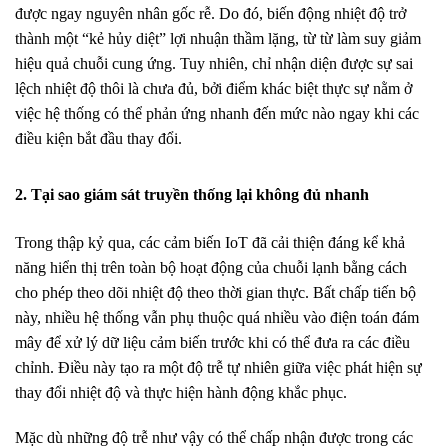
được ngay nguyên nhân gốc rễ. Do đó, biến động nhiệt độ trở
thành một “kẻ hủy diệt” lợi nhuận thầm lặng, từ từ làm suy giảm
hiệu quả chuỗi cung ứng. Tuy nhiên, chỉ nhận diện được sự sai
lệch nhiệt độ thôi là chưa đủ, bởi điểm khác biệt thực sự nằm ở
việc hệ thống có thể phản ứng nhanh đến mức nào ngay khi các
điều kiện bắt đầu thay đổi.
2. Tại sao giám sát truyền thống lại không đủ nhanh
Trong thập kỷ qua, các cảm biến IoT đã cải thiện đáng kể khả
năng hiển thị trên toàn bộ hoạt động của chuỗi lạnh bằng cách
cho phép theo dõi nhiệt độ theo thời gian thực. Bất chấp tiến bộ
này, nhiều hệ thống vẫn phụ thuộc quá nhiều vào điện toán đám
mây để xử lý dữ liệu cảm biến trước khi có thể đưa ra các điều
chỉnh. Điều này tạo ra một độ trễ tự nhiên giữa việc phát hiện sự
thay đổi nhiệt độ và thực hiện hành động khắc phục.
Mặc dù những độ trễ như vậy có thể chấp nhận được trong các