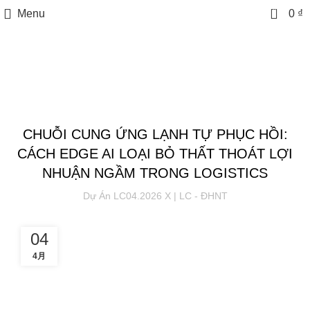
0
Menu
0
₫
Tin tức
TIN TỨC
CHUỖI CUNG ỨNG LẠNH TỰ PHỤC HỒI:
CÁCH EDGE AI LOẠI BỎ THẤT THOÁT LỢI
NHUẬN NGẦM TRONG LOGISTICS
Dự Án LC04.2026 X | LC - ĐHNT
04
4月