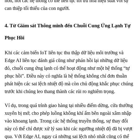
hơn, nơi các hệ thống có thể liên tục tối ưu hóa hiệu suất với sự
can thiệp tối thiểu của con người.
4. Từ Giám sát Thông minh đến Chuỗi Cung Ứng Lạnh Tự
Phục Hồi
Khi các cảm biến IoT liên tục thu thập dữ liệu môi trường và
Edge AI liên tục đánh giá cũng như phản hồi lại những dữ liệu
đó, chuỗi cung ứng lạnh có thể hoạt động như một hệ thống “tự
phục hồi”. Điều này có nghĩa là hệ thống không chỉ đơn thuần
phát hiện các sai lệch nhiệt độ mà còn chủ động khắc phục chúng
trước khi chúng leo thang thành các rủi ro nghiêm trọng.
Ví dụ, trong quá trình giao hàng tại nhiều điểm dừng, cửa thường
xuyên bị mở, cho phép luồng không khí ấm bên ngoài xâm nhập
vào khoang lạnh. Trong các hệ thống truyền thống, sự thay đổi
này có thể chỉ được xử lý sau khi các ngưỡng nhiệt độ đã bị vượt
qua. Với Edge AI, ngay cả những sai lệch nhỏ nhất cũng có thể