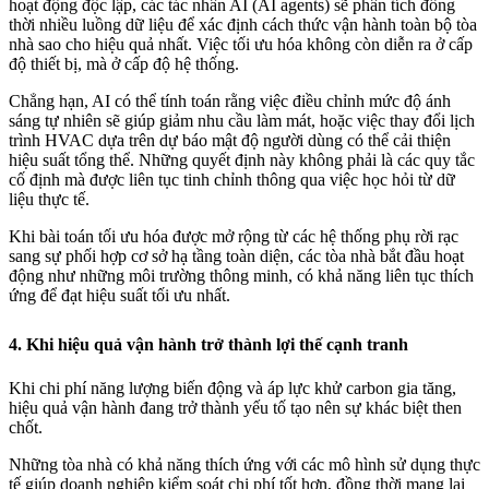
hoạt động độc lập, các tác nhân AI (AI agents) sẽ phân tích đồng
thời nhiều luồng dữ liệu để xác định cách thức vận hành toàn bộ tòa
nhà sao cho hiệu quả nhất. Việc tối ưu hóa không còn diễn ra ở cấp
độ thiết bị, mà ở cấp độ hệ thống.
Chẳng hạn, AI có thể tính toán rằng việc điều chỉnh mức độ ánh
sáng tự nhiên sẽ giúp giảm nhu cầu làm mát, hoặc việc thay đổi lịch
trình HVAC dựa trên dự báo mật độ người dùng có thể cải thiện
hiệu suất tổng thể. Những quyết định này không phải là các quy tắc
cố định mà được liên tục tinh chỉnh thông qua việc học hỏi từ dữ
liệu thực tế.
Khi bài toán tối ưu hóa được mở rộng từ các hệ thống phụ rời rạc
sang sự phối hợp cơ sở hạ tầng toàn diện, các tòa nhà bắt đầu hoạt
động như những môi trường thông minh, có khả năng liên tục thích
ứng để đạt hiệu suất tối ưu nhất.
4. Khi hiệu quả vận hành trở thành lợi thế cạnh tranh
Khi chi phí năng lượng biến động và áp lực khử carbon gia tăng,
hiệu quả vận hành đang trở thành yếu tố tạo nên sự khác biệt then
chốt.
Những tòa nhà có khả năng thích ứng với các mô hình sử dụng thực
tế giúp doanh nghiệp kiểm soát chi phí tốt hơn, đồng thời mang lại