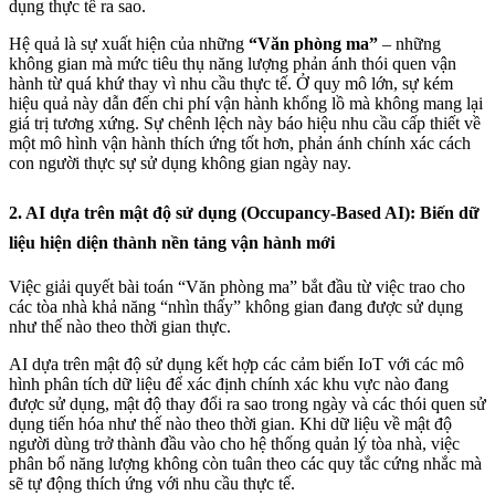
dụng thực tế ra sao.
Hệ quả là sự xuất hiện của những
“Văn phòng ma”
– những
không gian mà mức tiêu thụ năng lượng phản ánh thói quen vận
hành từ quá khứ thay vì nhu cầu thực tế. Ở quy mô lớn, sự kém
hiệu quả này dẫn đến chi phí vận hành khổng lồ mà không mang lại
giá trị tương xứng. Sự chênh lệch này báo hiệu nhu cầu cấp thiết về
một mô hình vận hành thích ứng tốt hơn, phản ánh chính xác cách
con người thực sự sử dụng không gian ngày nay.
2. AI dựa trên mật độ sử dụng (Occupancy-Based AI): Biến dữ
liệu hiện diện thành nền tảng vận hành mới
Việc giải quyết bài toán “Văn phòng ma” bắt đầu từ việc trao cho
các tòa nhà khả năng “nhìn thấy” không gian đang được sử dụng
như thế nào theo thời gian thực.
AI dựa trên mật độ sử dụng kết hợp các cảm biến IoT với các mô
hình phân tích dữ liệu để xác định chính xác khu vực nào đang
được sử dụng, mật độ thay đổi ra sao trong ngày và các thói quen sử
dụng tiến hóa như thế nào theo thời gian. Khi dữ liệu về mật độ
người dùng trở thành đầu vào cho hệ thống quản lý tòa nhà, việc
phân bổ năng lượng không còn tuân theo các quy tắc cứng nhắc mà
sẽ tự động thích ứng với nhu cầu thực tế.