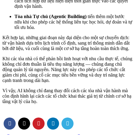
cách tích hợp dữ liệu hiện diện thời gian thực vào các quyết
định vận hành.
Tòa nhà Tự chủ (Agentic Building)
tiến thêm một bước
nữa khi cho phép các hệ thống liên tục học hỏi, dự đoán và tự
tối ưu hóa.
Kết hợp lại, những giai đoạn này đại diện cho một sự chuyển dịch:
từ vận hành dựa trên lịch trình cố định, sang trí thông minh dẫn dắt
bởi dữ liệu, và cuối cùng là một cơ sở hạ tầng hoàn toàn thích ứng.
Khi các tòa nhà có thể phản hồi linh hoạt với nhu cầu thực tế, chúng
không chỉ đơn thuần là tiêu thụ năng lượng — chúng đang chủ
động quản lý tài nguyên. Năng lực này cho phép các tổ chức cắt
giảm chi phí, củng cố các mục tiêu bền vững và duy trì năng lực
cạnh tranh trong dài hạn.
Vì vậy, AI không chỉ đang thay đổi cách các tòa nhà vận hành mà
còn định hình lại cách các tổ chức khai thác giá trị từ chính cơ sở hạ
tầng vật lý của họ.