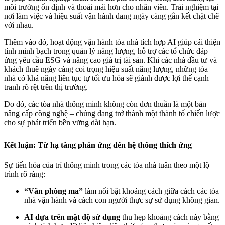
môi trường ổn định và thoải mái hơn cho nhân viên. Trải nghiệm tại
nơi làm việc và hiệu suất vận hành đang ngày càng gắn kết chặt chẽ
với nhau.
Thêm vào đó, hoạt động vận hành tòa nhà tích hợp AI giúp cải thiện
tính minh bạch trong quản lý năng lượng, hỗ trợ các tổ chức đáp
ứng yêu cầu ESG và nâng cao giá trị tài sản. Khi các nhà đầu tư và
khách thuê ngày càng coi trọng hiệu suất năng lượng, những tòa
nhà có khả năng liên tục tự tối ưu hóa sẽ giành được lợi thế cạnh
tranh rõ rệt trên thị trường.
Do đó, các tòa nhà thông minh không còn đơn thuần là một bản
nâng cấp công nghệ – chúng đang trở thành một thành tố chiến lược
cho sự phát triển bền vững dài hạn.
Kết luận: Từ hạ tầng phản ứng đến hệ thống thích ứng
Sự tiến hóa của trí thông minh trong các tòa nhà tuân theo một lộ
trình rõ ràng:
“Văn phòng ma”
làm nổi bật khoảng cách giữa cách các tòa
nhà vận hành và cách con người thực sự sử dụng không gian.
AI dựa trên mật độ sử dụng
thu hẹp khoảng cách này bằng