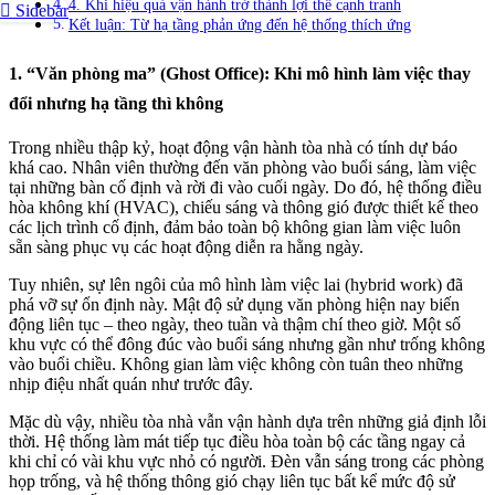
4. Khi hiệu quả vận hành trở thành lợi thế cạnh tranh
Sidebar
Kết luận: Từ hạ tầng phản ứng đến hệ thống thích ứng
1. “Văn phòng ma” (Ghost Office): Khi mô hình làm việc thay
đổi nhưng hạ tầng thì không
Trong nhiều thập kỷ, hoạt động vận hành tòa nhà có tính dự báo
khá cao. Nhân viên thường đến văn phòng vào buổi sáng, làm việc
tại những bàn cố định và rời đi vào cuối ngày. Do đó, hệ thống điều
hòa không khí (HVAC), chiếu sáng và thông gió được thiết kế theo
các lịch trình cố định, đảm bảo toàn bộ không gian làm việc luôn
sẵn sàng phục vụ các hoạt động diễn ra hằng ngày.
Tuy nhiên, sự lên ngôi của mô hình làm việc lai (hybrid work) đã
phá vỡ sự ổn định này. Mật độ sử dụng văn phòng hiện nay biến
động liên tục – theo ngày, theo tuần và thậm chí theo giờ. Một số
khu vực có thể đông đúc vào buổi sáng nhưng gần như trống không
vào buổi chiều. Không gian làm việc không còn tuân theo những
nhịp điệu nhất quán như trước đây.
Mặc dù vậy, nhiều tòa nhà vẫn vận hành dựa trên những giả định lỗi
thời. Hệ thống làm mát tiếp tục điều hòa toàn bộ các tầng ngay cả
khi chỉ có vài khu vực nhỏ có người. Đèn vẫn sáng trong các phòng
họp trống, và hệ thống thông gió chạy liên tục bất kể mức độ sử