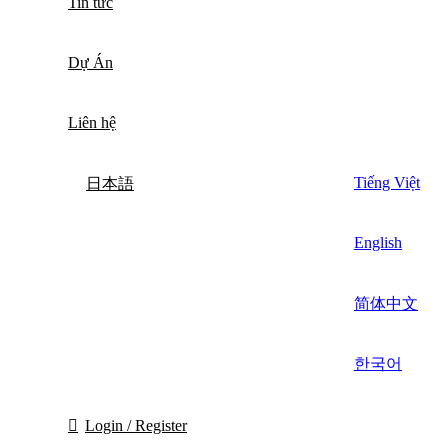
Tin tức
Dự Án
Liên hệ
Tiếng Việt
日本語
English
简体中文
한국어
Login / Register