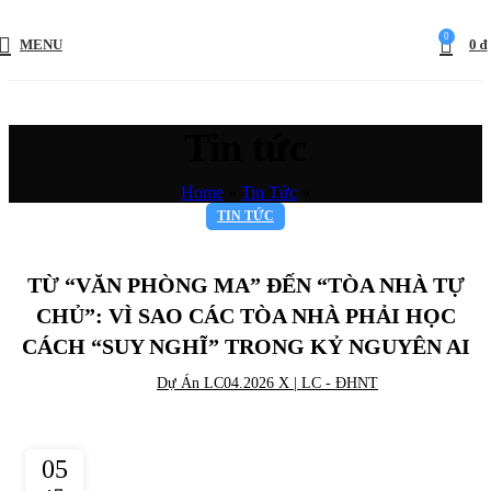
0
MENU
0
₫
Tin tức
Home
»
Tin Tức
»
TIN TỨC
TỪ “VĂN PHÒNG MA” ĐẾN “TÒA NHÀ TỰ
CHỦ”: VÌ SAO CÁC TÒA NHÀ PHẢI HỌC
CÁCH “SUY NGHĨ” TRONG KỶ NGUYÊN AI
Dự Án LC04.2026 X | LC - ĐHNT
05