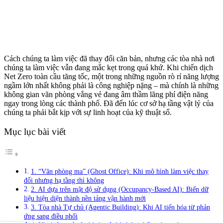
Cách chúng ta làm việc đã thay đổi căn bản, nhưng các tòa nhà nơi
chúng ta làm việc vẫn đang mắc kẹt trong quá khứ. Khi chiến dịch
Net Zero toàn cầu tăng tốc, một trong những nguồn rò rỉ năng lượng
ngầm lớn nhất không phải là công nghiệp nặng – mà chính là những
không gian văn phòng vắng vẻ đang âm thầm lãng phí điện năng
ngay trong lòng các thành phố. Đã đến lúc cơ sở hạ tầng vật lý của
chúng ta phải bắt kịp với sự linh hoạt của kỹ thuật số.
Mục lục bài viết
1. “Văn phòng ma” (Ghost Office): Khi mô hình làm việc thay
đổi nhưng hạ tầng thì không
2. AI dựa trên mật độ sử dụng (Occupancy-Based AI): Biến dữ
liệu hiện diện thành nền tảng vận hành mới
3. Tòa nhà Tự chủ (Agentic Building): Khi AI tiến hóa từ phản
ứng sang điều phối