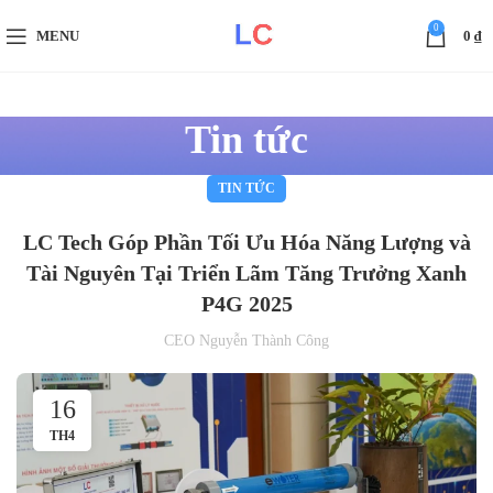
0
MENU
0
₫
Tin tức
TIN TỨC
LC Tech Góp Phần Tối Ưu Hóa Năng Lượng và
Tài Nguyên Tại Triển Lãm Tăng Trưởng Xanh
P4G 2025
CEO Nguyễn Thành Công
16
TH4