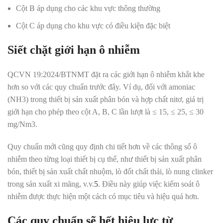
Cột B áp dụng cho các khu vực thông thường
Cột C áp dụng cho khu vực có điều kiện đặc biệt
Siết chặt giới hạn ô nhiễm
QCVN 19:2024/BTNMT đặt ra các giới hạn ô nhiễm khắt khe
hơn so với các quy chuẩn trước đây. Ví dụ, đối với amoniac
(NH3) trong thiết bị sản xuất phân bón và hợp chất nitơ, giá trị
giới hạn cho phép theo cột A, B, C lần lượt là ≤ 15, ≤ 25, ≤ 30
mg/Nm3
.
Quy chuẩn mới cũng quy định chi tiết hơn về các thông số ô
nhiễm theo từng loại thiết bị cụ thể, như thiết bị sản xuất phân
bón, thiết bị sản xuất chất nhuộm, lò đốt chất thải, lò nung clinker
trong sản xuất xi măng, v.v.
5
.
Điều này giúp việc kiểm soát ô
nhiễm được thực hiện một cách có mục tiêu và hiệu quả hơn.
Các quy chuẩn sẽ hết hiệu lực từ