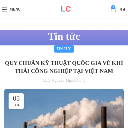
0
MENU
0
₫
Tin tức
TIN TỨC
QUY CHUẨN KỸ THUẬT QUỐC GIA VỀ KHÍ
THẢI CÔNG NGHIỆP TẠI VIỆT NAM
CEO Nguyễn Thành Công
05
TH4