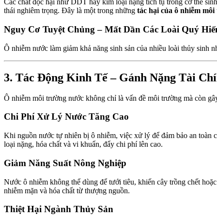
Các chất độc hại như DDT hay kim loại nặng tích tụ trong cơ thể sinh 
thái nghiêm trọng. Đây là một trong những
tác hại của ô nhiễm môi
Nguy Cơ Tuyệt Chủng – Mất Dần Các Loài Quý Hi
Ô nhiễm nước làm giảm khả năng sinh sản của nhiều loài thủy sinh nh
3. Tác Động Kinh Tế – Gánh Nặng Tài Ch
Ô nhiễm môi trường nước không chỉ là vấn đề môi trường mà còn gây 
Chi Phí Xử Lý Nước Tăng Cao
Khi nguồn nước tự nhiên bị ô nhiễm, việc xử lý để đảm bảo an toàn c
loại nặng, hóa chất và vi khuẩn, đẩy chi phí lên cao.
Giảm Năng Suất Nông Nghiệp
Nước ô nhiễm không thể dùng để tưới tiêu, khiến cây trồng chết hoặ
nhiễm mặn và hóa chất từ thượng nguồn.
Thiệt Hại Ngành Thủy Sản