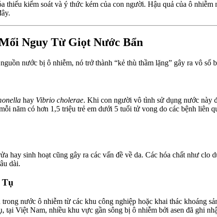
óa thiếu kiểm soát và ý thức kém của con người. Hậu quả của ô nhiễm
đây.
 Mối Nguy Từ Giọt Nước Bẩn
nguồn nước bị ô nhiễm, nó trở thành “kẻ thù thầm lặng” gây ra vô số b
monella
hay
Vibrio cholerae
. Khi con người vô tình sử dụng nước này để
ỗi năm có hơn 1,5 triệu trẻ em dưới 5 tuổi tử vong do các bệnh liên 
a hay sinh hoạt cũng gây ra các vấn đề về da. Các hóa chất như clo d
âu dài.
 Tụ
trong nước ô nhiễm từ các khu công nghiệp hoặc khai thác khoáng sản. 
, tại Việt Nam, nhiều khu vực gần sông bị ô nhiễm bởi asen đã ghi nhậ