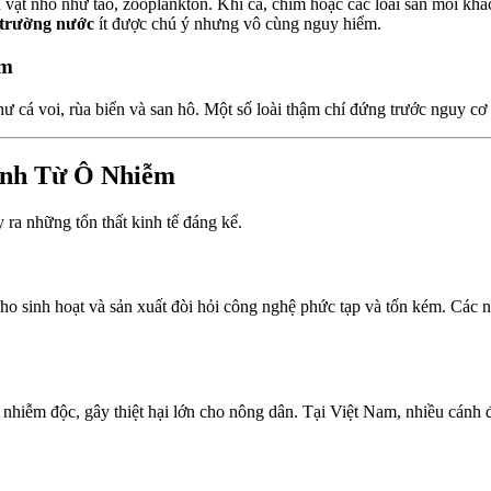
vật nhỏ như tảo, zooplankton. Khi cá, chim hoặc các loài săn mồi khác 
 trường nước
ít được chú ý nhưng vô cùng nguy hiểm.
ếm
ư cá voi, rùa biển và san hô. Một số loài thậm chí đứng trước nguy cơ
ính Từ Ô Nhiễm
ra những tổn thất kinh tế đáng kể.
ho sinh hoạt và sản xuất đòi hỏi công nghệ phức tạp và tốn kém. Các nh
c nhiễm độc, gây thiệt hại lớn cho nông dân. Tại Việt Nam, nhiều cá