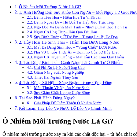
Ô Nhiễm Môi Trường Nước Là Gì?
1. Ảnh Hưởng Đến Sức Khỏe Con Người – Mối Nguy Từ Giọt Nư
Bệnh Tiêu Hóa – Hiểm Họa Từ Vi Khuẩn
Bệnh Ngoài Da – Hệ Quả Từ Tiếp Xúc Trực Tiếp
Ngộ Độc Và Bệnh Mãn Tính – Những Chất Độc Tích Tụ
Nguy Cơ Ung Thư – Hậu Quả Dài Hạn
Suy Dinh Dưỡng Ở Trẻ Em – Tương Lai Bị Đe Dọa
2. Hủy Hoại Hệ Sinh Thái – Thảm Họa Dưới Lòng Nước
Mất Đa Dạng Sinh Học – “Vùng Chết” Dưới Nước
Phá Vỡ Chuỗi Thức Ăn – Domino Của Sự Hủy Diệt
Nguy Cơ Tuyệt Chủng – Mất Dần Các Loài Quý Hiếm
3. Tác Động Kinh Tế – Gánh Nặng Tài Chính Từ Ô Nhiễm
Chi Phí Xử Lý Nước Tăng Cao
Giảm Năng Suất Nông Nghiệp
Thiệt Hại Ngành Thủy Sản
4. Tác Động Xã Hội – Sóng Ngầm Trong Cộng Đồng
Mâu Thuẫn Về Nguồn Nước Sạch
Suy Giảm Chất Lượng Cuộc Sống
Tại Sao Phải Hành Động Ngay?
Giải Pháp Để Giảm Thiểu Ô Nhiễm Nước
Kết Luận: Hãy Bảo Vệ Nước Để Bảo Vệ Chính Mình
Ô Nhiễm Môi Trường Nước Là Gì?
Ô nhiễm môi trường nước xảy ra khi các chất độc hại – từ hóa chất c