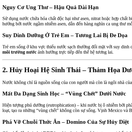
Nguy Cơ Ung Thư – Hậu Quả Dài Hạn
Sử dụng nước chứa hóa chất độc hại như asen, nitrat hoặc hợp chất h
hưởng bởi nước ngầm nhiễm asen, dẫn đến hàng nghìn ca ung thư m
Suy Dinh Dưỡng Ở Trẻ Em – Tương Lai Bị Đe Dọa
Trẻ em sống ở khu vực thiếu nước sạch thường đối mặt với suy dinh 
môi trường nước
ảnh hưởng trực tiếp đến thế hệ tương lai.
2. Hủy Hoại Hệ Sinh Thái – Thảm Họa Dư
Nước không chỉ là nguồn sống của con người mà còn là ngôi nhà của h
Mất Đa Dạng Sinh Học – “Vùng Chết” Dưới Nước
Hiện tượng phú dưỡng (eutrophication) – khi nước bị ô nhiễm bởi phân
loạt, tạo ra những “vùng chết” không còn sự sống. Vịnh Mexico và Bi
Phá Vỡ Chuỗi Thức Ăn – Domino Của Sự Hủy Diệt