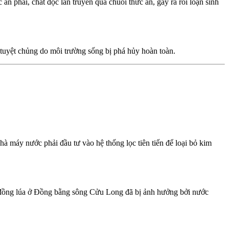
ăn phải, chất độc lan truyền qua chuỗi thức ăn, gây ra rối loạn sinh
 tuyệt chủng do môi trường sống bị phá hủy hoàn toàn.
à máy nước phải đầu tư vào hệ thống lọc tiên tiến để loại bỏ kim
nh đồng lúa ở Đồng bằng sông Cửu Long đã bị ảnh hưởng bởi nước