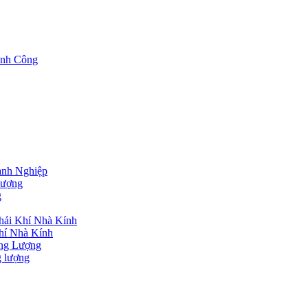
nh Công
nh Nghiệp
lượng
g
hải Khí Nhà Kính
hí Nhà Kính
ng Lượng
g lượng