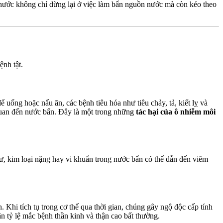
 nước không chỉ dừng lại ở việc làm bẩn nguồn nước mà còn kéo theo
ệnh tật.
 uống hoặc nấu ăn, các bệnh tiêu hóa như tiêu chảy, tả, kiết lỵ và
quan đến nước bẩn. Đây là một trong những
tác hại của ô nhiễm môi
ư, kim loại nặng hay vi khuẩn trong nước bẩn có thể dẫn đến viêm
Khi tích tụ trong cơ thể qua thời gian, chúng gây ngộ độc cấp tính
n tỷ lệ mắc bệnh thần kinh và thận cao bất thường.