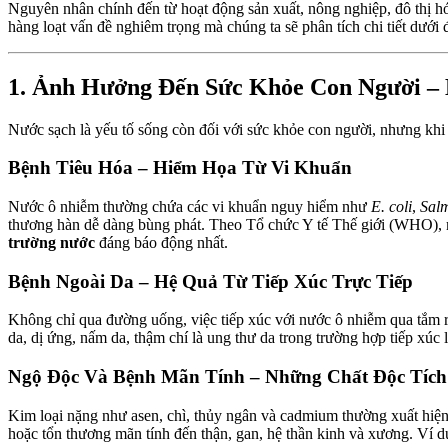
Nguyên nhân chính đến từ hoạt động sản xuất, nông nghiệp, đô thị h
hàng loạt vấn đề nghiêm trọng mà chúng ta sẽ phân tích chi tiết dưới 
1. Ảnh Hưởng Đến Sức Khỏe Con Người –
Nước sạch là yếu tố sống còn đối với sức khỏe con người, nhưng khi 
Bệnh Tiêu Hóa – Hiểm Họa Từ Vi Khuẩn
Nước ô nhiễm thường chứa các vi khuẩn nguy hiểm như
E. coli
,
Sal
thương hàn dễ dàng bùng phát. Theo Tổ chức Y tế Thế giới (WHO), m
trường nước
đáng báo động nhất.
Bệnh Ngoài Da – Hệ Quả Từ Tiếp Xúc Trực Tiếp
Không chỉ qua đường uống, việc tiếp xúc với nước ô nhiễm qua tắm rử
da, dị ứng, nấm da, thậm chí là ung thư da trong trường hợp tiếp xúc l
Ngộ Độc Và Bệnh Mãn Tính – Những Chất Độc Tích
Kim loại nặng như asen, chì, thủy ngân và cadmium thường xuất hiện 
hoặc tổn thương mãn tính đến thận, gan, hệ thần kinh và xương. Ví dụ