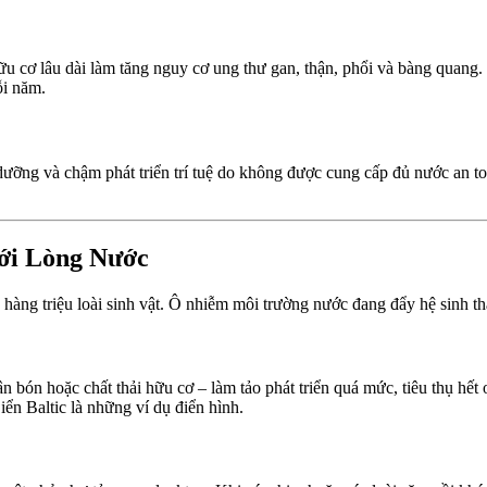
ữu cơ lâu dài làm tăng nguy cơ ung thư gan, thận, phổi và bàng quang.
ỗi năm.
dưỡng và chậm phát triển trí tuệ do không được cung cấp đủ nước an t
ới Lòng Nước
àng triệu loài sinh vật. Ô nhiễm môi trường nước đang đẩy hệ sinh th
 bón hoặc chất thải hữu cơ – làm tảo phát triển quá mức, tiêu thụ hết o
ển Baltic là những ví dụ điển hình.