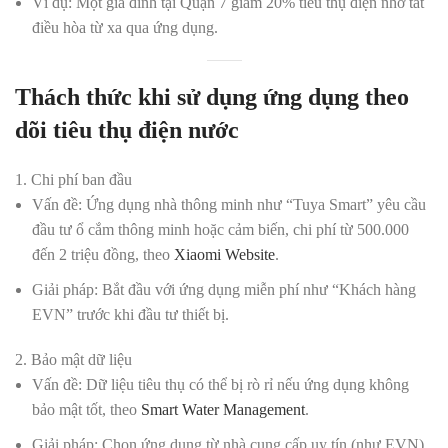
Ví dụ:
Một gia đình tại Quận 7 giảm 20% tiêu thụ điện nhờ tắt
điều hòa từ xa qua ứng dụng.
Thách thức khi sử dụng ứng dụng theo
dõi tiêu thụ điện nước
1. Chi phí ban đầu
Vấn đề:
Ứng dụng nhà thông minh như “Tuya Smart” yêu cầu
đầu tư ổ cắm thông minh hoặc cảm biến, chi phí từ 500.000
đến 2 triệu đồng, theo
Xiaomi Website
.
Giải pháp:
Bắt đầu với ứng dụng miễn phí như “Khách hàng
EVN” trước khi đầu tư thiết bị.
2. Bảo mật dữ liệu
Vấn đề:
Dữ liệu tiêu thụ có thể bị rò rỉ nếu ứng dụng không
bảo mật tốt, theo
Smart Water Management
.
Giải pháp:
Chọn ứng dụng từ nhà cung cấp uy tín (như EVN)