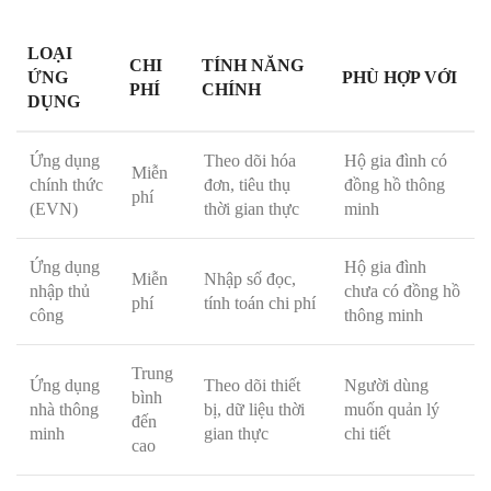
LOẠI
CHI
TÍNH NĂNG
ỨNG
PHÙ HỢP VỚI
PHÍ
CHÍNH
DỤNG
Ứng dụng
Theo dõi hóa
Hộ gia đình có
Miễn
chính thức
đơn, tiêu thụ
đồng hồ thông
phí
(EVN)
thời gian thực
minh
Ứng dụng
Hộ gia đình
Miễn
Nhập số đọc,
nhập thủ
chưa có đồng hồ
phí
tính toán chi phí
công
thông minh
Trung
Ứng dụng
Theo dõi thiết
Người dùng
bình
nhà thông
bị, dữ liệu thời
muốn quản lý
đến
minh
gian thực
chi tiết
cao