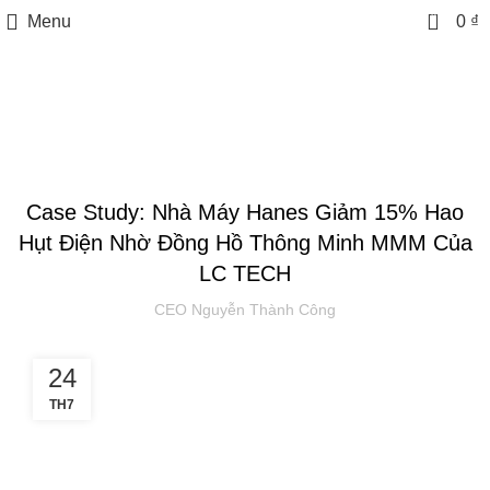
0
Menu
0
₫
Tin tức
TIN TỨC
Case Study: Nhà Máy Hanes Giảm 15% Hao
Hụt Điện Nhờ Đồng Hồ Thông Minh MMM Của
LC TECH
CEO Nguyễn Thành Công
24
TH7