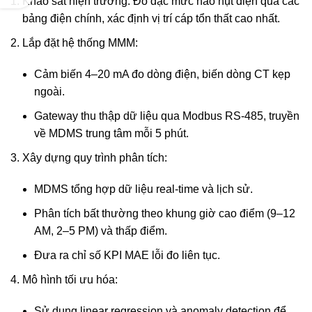
Khảo sát hiện trường: Đo đạc mức hao hụt điện qua các
bảng điện chính, xác định vị trí cáp tổn thất cao nhất.
Lắp đặt hệ thống MMM:
Cảm biến 4–20 mA đo dòng điện, biến dòng CT kẹp
ngoài.
Gateway thu thập dữ liệu qua Modbus RS-485, truyền
về MDMS trung tâm mỗi 5 phút.
Xây dựng quy trình phân tích:
MDMS tổng hợp dữ liệu real-time và lịch sử.
Phân tích bất thường theo khung giờ cao điểm (9–12
AM, 2–5 PM) và thấp điểm.
Đưa ra chỉ số KPI MAE lỗi đo liên tục.
Mô hình tối ưu hóa:
Sử dụng linear regression và anomaly detection để