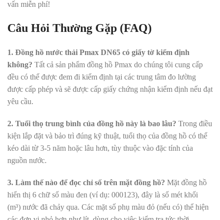
vấn miễn phí!
Câu Hỏi Thường Gặp (FAQ)
1. Đồng hồ nước thải Pmax DN65 có giấy tờ kiểm định
không?
Tất cả sản phẩm đồng hồ Pmax do chúng tôi cung cấp
đều có thể được đem đi kiểm định tại các trung tâm đo lường
được cấp phép và sẽ được cấp giấy chứng nhận kiểm định nếu đạt
yêu cầu.
2. Tuổi thọ trung bình của đồng hồ này là bao lâu?
Trong điều
kiện lắp đặt và bảo trì đúng kỹ thuật, tuổi thọ của đồng hồ có thể
kéo dài từ 3-5 năm hoặc lâu hơn, tùy thuộc vào đặc tính của
nguồn nước.
3. Làm thế nào để đọc chỉ số trên mặt đồng hồ?
Mặt đồng hồ
hiển thị 6 chữ số màu đen (ví dụ: 000123), đây là số mét khối
(m³) nước đã chảy qua. Các mặt số phụ màu đỏ (nếu có) thể hiện
các đơn vị nhỏ hơn như lít, dùng cho việc kiểm tra tức thời.