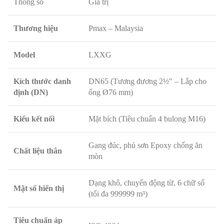
Thông số
Giá trị
Thương hiệu
Pmax – Malaysia
Model
LXXG
Kích thước danh
DN65 (Tương đương 2½″ – Lắp cho
định (DN)
ống Ø76 mm)
Kiểu kết nối
Mặt bích (Tiêu chuẩn 4 bulong M16)
Gang đúc, phủ sơn Epoxy chống ăn
Chất liệu thân
mòn
Dạng khô, chuyển động từ, 6 chữ số
Mặt số hiển thị
(tối đa 999999 m³)
Tiêu chuẩn áp