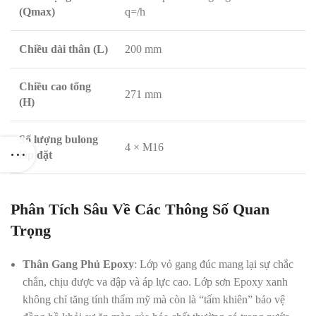
(Qmax)
q=/h
Chiều dài thân (L)
200 mm
Chiều cao tổng
271 mm
(H)
Số lượng bulong
4 × M16
lắp đặt
Phân Tích Sâu Về Các Thông Số Quan
Trọng
Thân Gang Phủ Epoxy
: Lớp vỏ gang đúc mang lại sự chắc
chắn, chịu được va đập và áp lực cao. Lớp sơn Epoxy xanh
không chỉ tăng tính thẩm mỹ mà còn là “tấm khiên” bảo vệ