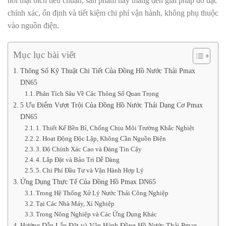
nối mặt bích tiêu chuẩn, sản phẩm này mang đến giải pháp đo đạc
chính xác, ổn định và tiết kiệm chi phí vận hành, không phụ thuộc
vào nguồn điện.
Mục lục bài viết
Thông Số Kỹ Thuật Chi Tiết Của Đồng Hồ Nước Thải Pmax
DN65
Phân Tích Sâu Về Các Thông Số Quan Trọng
5 Ưu Điểm Vượt Trội Của Đồng Hồ Nước Thải Dạng Cơ Pmax
DN65
1. Thiết Kế Bền Bỉ, Chống Chịu Môi Trường Khắc Nghiệt
2. Hoạt Động Độc Lập, Không Cần Nguồn Điện
3. Độ Chính Xác Cao và Đáng Tin Cậy
4. Lắp Đặt và Bảo Trì Dễ Dàng
5. Chi Phí Đầu Tư và Vận Hành Hợp Lý
Ứng Dụng Thực Tế Của Đồng Hồ Pmax DN65
Trong Hệ Thống Xử Lý Nước Thải Công Nghiệp
Tại Các Nhà Máy, Xí Nghiệp
Trong Nông Nghiệp và Các Ứng Dụng Khác
Hướng Dẫn Lắp Đặt và Vận Hành Đồng Hồ Nước Thải Pmax