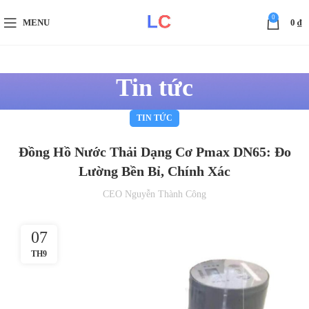
0
MENU
0
₫
Tin tức
TIN TỨC
Đồng Hồ Nước Thải Dạng Cơ Pmax DN65: Đo
Lường Bền Bỉ, Chính Xác
CEO Nguyễn Thành Công
07
TH9