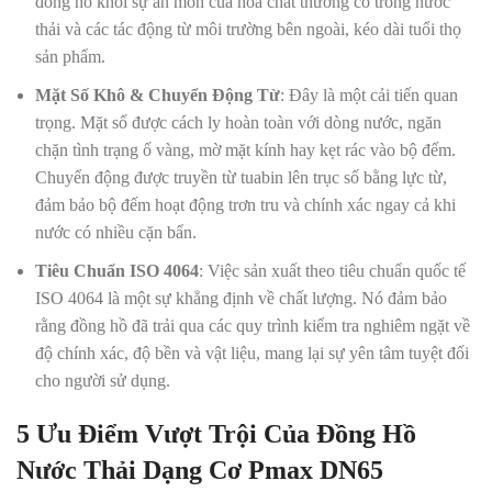
đồng hồ khỏi sự ăn mòn của hóa chất thường có trong nước
thải và các tác động từ môi trường bên ngoài, kéo dài tuổi thọ
sản phẩm.
Mặt Số Khô & Chuyển Động Từ
: Đây là một cải tiến quan
trọng. Mặt số được cách ly hoàn toàn với dòng nước, ngăn
chặn tình trạng ố vàng, mờ mặt kính hay kẹt rác vào bộ đếm.
Chuyển động được truyền từ tuabin lên trục số bằng lực từ,
đảm bảo bộ đếm hoạt động trơn tru và chính xác ngay cả khi
nước có nhiều cặn bẩn.
Tiêu Chuẩn ISO 4064
: Việc sản xuất theo tiêu chuẩn quốc tế
ISO 4064 là một sự khẳng định về chất lượng. Nó đảm bảo
rằng đồng hồ đã trải qua các quy trình kiểm tra nghiêm ngặt về
độ chính xác, độ bền và vật liệu, mang lại sự yên tâm tuyệt đối
cho người sử dụng.
5 Ưu Điểm Vượt Trội Của Đồng Hồ
Nước Thải Dạng Cơ Pmax DN65