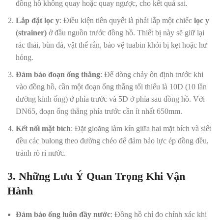
đồng hồ không quay hoặc quay ngược, cho kết quả sai.
Lắp đặt lọc y
: Điều kiện tiên quyết là phải lắp một chiếc
lọc y
(strainer)
ở đầu nguồn trước đồng hồ. Thiết bị này sẽ giữ lại
rác thải, bùn đá, vật thể rắn, bảo vệ tuabin khỏi bị kẹt hoặc hư
hỏng.
Đảm bảo đoạn ống thẳng
: Để dòng chảy ổn định trước khi
vào đồng hồ, cần một đoạn ống thẳng tối thiểu là 10D (10 lần
đường kính ống) ở phía trước và 5D ở phía sau đồng hồ. Với
DN65, đoạn ống thẳng phía trước cần ít nhất 650mm.
Kết nối mặt bích
: Đặt gioăng làm kín giữa hai mặt bích và siết
đều các bulong theo đường chéo để đảm bảo lực ép đồng đều,
tránh rò rỉ nước.
3. Những Lưu Ý Quan Trọng Khi Vận
Hành
Đảm bảo ống luôn đầy nước
: Đồng hồ chỉ đo chính xác khi