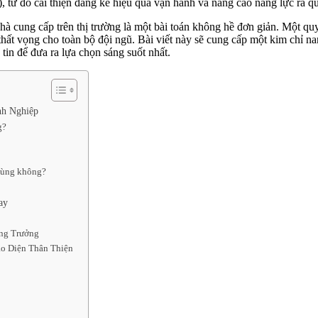
h), từ đó cải thiện đáng kể hiệu quả vận hành và nâng cao năng lực ra q
cung cấp trên thị trường là một bài toán không hề đơn giản. Một quy
thất vọng cho toàn bộ đội ngũ. Bài viết này sẽ cung cấp một kim chỉ na
tin để đưa ra lựa chọn sáng suốt nhất.
nh Nghiệp
g?
 dùng không?
ay
ăng Trưởng
ao Diện Thân Thiện