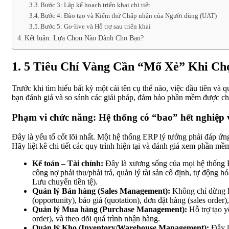
Bước 3: Lập kế hoạch triển khai chi tiết
Bước 4: Đào tạo và Kiểm thử Chấp nhận của Người dùng (UAT)
Bước 5: Go-live và Hỗ trợ sau triển khai
Kết luận: Lựa Chọn Nào Dành Cho Bạn?
1. 5 Tiêu Chí Vàng Cần “Mổ Xẻ” Khi C
Trước khi tìm hiểu bất kỳ một cái tên cụ thể nào, việc đầu tiên và 
bạn đánh giá và so sánh các giải pháp, đảm bảo phần mềm được ch
Phạm vi chức năng: Hệ thống có “bao” hết nghiệp
Đây là yếu tố cốt lõi nhất. Một hệ thống ERP lý tưởng phải đáp
Hãy liệt kê chi tiết các quy trình hiện tại và đánh giá xem phần 
Kế toán – Tài chính:
Đây là xương sống của mọi hệ thống 
công nợ phải thu/phải trả, quản lý tài sản cố định, tự động h
Lưu chuyển tiền tệ).
Quản lý Bán hàng (Sales Management):
Không chỉ dừng lạ
(opportunity), báo giá (quotation), đơn đặt hàng (sales order
Quản lý Mua hàng (Purchase Management):
Hỗ trợ tạo y
order), và theo dõi quá trình nhận hàng.
Quản lý Kho (Inventory/Warehouse Management):
Đây l