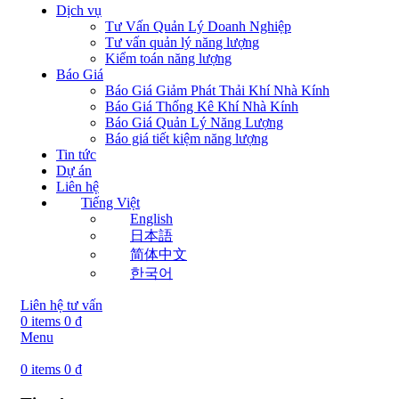
Dịch vụ
Tư Vấn Quản Lý Doanh Nghiệp
Tư vấn quản lý năng lượng
Kiểm toán năng lượng
Báo Giá
Báo Giá Giảm Phát Thải Khí Nhà Kính
Báo Giá Thống Kê Khí Nhà Kính
Báo Giá Quản Lý Năng Lượng
Báo giá tiết kiệm năng lượng
Tin tức
Dự án
Liên hệ
Tiếng Việt
English
日本語
简体中文
한국어
Liên hệ tư vấn
0
items
0
₫
Menu
0
items
0
₫