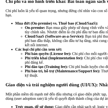
Chi phí và mô hình triển khai: Bài toán ngân sách 
Chi phí luôn là yếu tố quan trọng, nhưng đừng chỉ nhìn vào con s
hạn.
Mua đứt (On-premise) vs. Thuê bao (Cloud/SaaS):
On-premise:
Bạn mua giấy phép sử dụng vĩnh viễn và
tùy chỉnh sâu. Nhược điểm là chi phí đầu tư ban đầu rấ
Cloud/SaaS (Software-as-a-Service):
Bạn trả phí th
phí ban đầu thấp, không cần đầu tư hạ tầng, nhà cung 
kết nối internet.
Các loại chi phí cần xem xét:
Phí bản quyền (License fee):
Chi phí cho mỗi người 
Phí triển khai (Implementation fee):
Chi phí cho việc
phí đáng kể.
Phí đào tạo (Training fee):
Chi phí huấn luyện cho đ
Phí bảo trì, hỗ trợ (Maintenance/Support fee):
Thườ
kỹ thuật.
Giao diện và trải nghiệm người dùng (UI/UX): Nh
Một phần mềm dù mạnh mẽ đến đâu nhưng có giao diện phức tạp, k
dùng (user adoption rate) là yếu tố quyết định thành công của dự á
Trực quan, dễ sử dụng:
Giao diện cần phải sạch sẽ, logic 