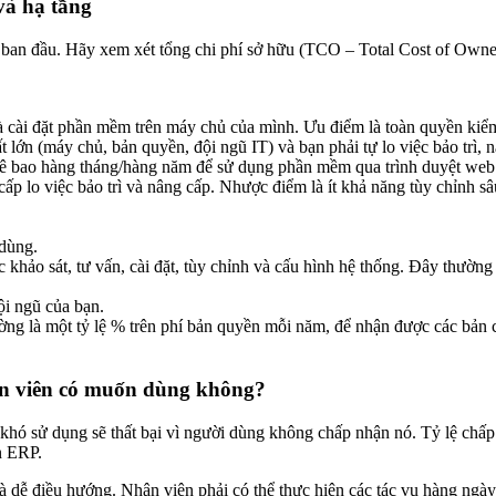
và hạ tầng
ố ban đầu. Hãy xem xét tổng chi phí sở hữu (TCO – Total Cost of Owner
 cài đặt phần mềm trên máy chủ của mình. Ưu điểm là toàn quyền kiểm
t lớn (máy chủ, bản quyền, đội ngũ IT) và bạn phải tự lo việc bảo trì, 
uê bao hàng tháng/hàng năm để sử dụng phần mềm qua trình duyệt web.
cấp lo việc bảo trì và nâng cấp. Nhược điểm là ít khả năng tùy chỉnh s
dùng.
 khảo sát, tư vấn, cài đặt, tùy chỉnh và cấu hình hệ thống. Đây thường
ội ngũ của bạn.
ng là một tỷ lệ % trên phí bản quyền mỗi năm, để nhận được các bản c
ân viên có muốn dùng không?
hó sử dụng sẽ thất bại vì người dùng không chấp nhận nó. Tỷ lệ chấp
n ERP.
và dễ điều hướng. Nhân viên phải có thể thực hiện các tác vụ hàng ngà