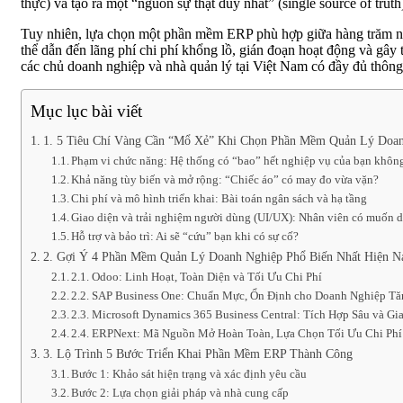
thực) và tạo ra một “nguồn sự thật duy nhất” (single source of trut
Tuy nhiên, lựa chọn một phần mềm ERP phù hợp giữa hàng trăm nhà 
thể dẫn đến lãng phí chi phí khổng lồ, gián đoạn hoạt động và gây 
các chủ doanh nghiệp và nhà quản lý tại Việt Nam có đầy đủ thông 
Mục lục bài viết
1. 5 Tiêu Chí Vàng Cần “Mổ Xẻ” Khi Chọn Phần Mềm Quản Lý Doa
Phạm vi chức năng: Hệ thống có “bao” hết nghiệp vụ của bạn khôn
Khả năng tùy biến và mở rộng: “Chiếc áo” có may đo vừa vặn?
Chi phí và mô hình triển khai: Bài toán ngân sách và hạ tầng
Giao diện và trải nghiệm người dùng (UI/UX): Nhân viên có muốn
Hỗ trợ và bảo trì: Ai sẽ “cứu” bạn khi có sự cố?
2. Gợi Ý 4 Phần Mềm Quản Lý Doanh Nghiệp Phổ Biến Nhất Hiện N
2.1. Odoo: Linh Hoạt, Toàn Diện và Tối Ưu Chi Phí
2.2. SAP Business One: Chuẩn Mực, Ổn Định cho Doanh Nghiệp T
2.3. Microsoft Dynamics 365 Business Central: Tích Hợp Sâu và Gi
2.4. ERPNext: Mã Nguồn Mở Hoàn Toàn, Lựa Chọn Tối Ưu Chi Phí
3. Lộ Trình 5 Bước Triển Khai Phần Mềm ERP Thành Công
Bước 1: Khảo sát hiện trạng và xác định yêu cầu
Bước 2: Lựa chọn giải pháp và nhà cung cấp