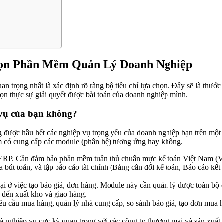
họn Phần Mềm Quản Lý Doanh Nghiệp
quan trọng nhất là xác định rõ ràng bộ tiêu chí lựa chọn. Đây sẽ là thướ
ọn thực sự giải quyết được bài toán của doanh nghiệp mình.
 vụ của bạn không?
 ứng được hầu hết các nghiệp vụ trọng yếu của doanh nghiệp bạn trên một
mềm có cung cấp các module (phân hệ) tương ứng hay không.
ERP. Cần đảm bảo phần mềm tuân thủ chuẩn mực kế toán Việt Nam (VA
óa bút toán, và lập báo cáo tài chính (Bảng cân đối kế toán, Báo cáo kế
i ở việc tạo báo giá, đơn hàng. Module này cần quản lý được toàn bộ q
), đến xuất kho và giao hàng.
êu cầu mua hàng, quản lý nhà cung cấp, so sánh báo giá, tạo đơn mua 
à nghiệp vụ cực kỳ quan trọng với các công ty thương mại và sản xuất