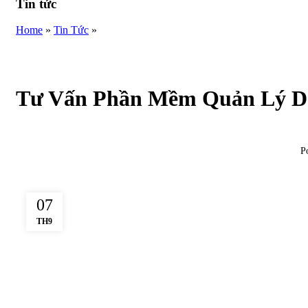
Tin tức
Home
»
Tin Tức
»
Tư Vấn Phần Mềm Quản Lý Do
P
07
TH9