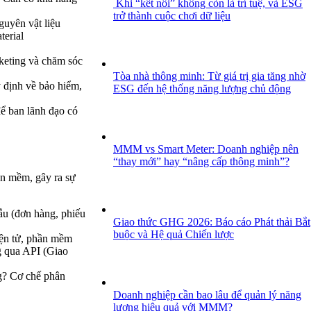
Khi “kết nối” không còn là trí tuệ, và ESG
trở thành cuộc chơi dữ liệu
uyên vật liệu
terial
rketing và chăm sóc
Tòa nhà thông minh: Từ giá trị gia tăng nhờ
y định về bảo hiểm,
ESG đến hệ thống năng lượng chủ động
để ban lãnh đạo có
MMM vs Smart Meter: Doanh nghiệp nên
“thay mới” hay “nâng cấp thông minh”?
ần mềm, gây ra sự
ẫu (đơn hàng, phiếu
Giao thức GHG 2026: Báo cáo Phát thải Bắt
buộc và Hệ quả Chiến lược
iện tử, phần mềm
g qua API (Giao
g? Cơ chế phân
Doanh nghiệp cần bao lâu để quản lý năng
lượng hiệu quả với MMM?