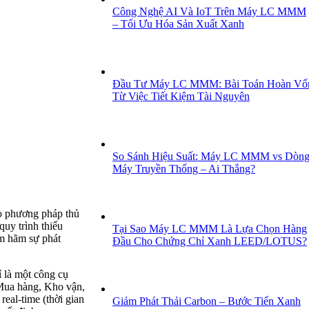
Công Nghệ AI Và IoT Trên Máy LC MMM
– Tối Ưu Hóa Sản Xuất Xanh
Đầu Tư Máy LC MMM: Bài Toán Hoàn Vố
Từ Việc Tiết Kiệm Tài Nguyên
So Sánh Hiệu Suất: Máy LC MMM vs Dòn
Máy Truyền Thống – Ai Thắng?
eo phương pháp thủ
quy trình thiếu
Tại Sao Máy LC MMM Là Lựa Chọn Hàng
ìm hãm sự phát
Đầu Cho Chứng Chỉ Xanh LEED/LOTUS?
ỉ là một công cụ
 Mua hàng, Kho vận,
real-time (thời gian
Giảm Phát Thải Carbon – Bước Tiến Xanh