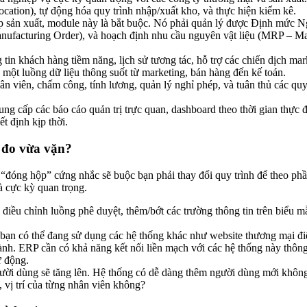
(location), tự động hóa quy trình nhập/xuất kho, và thực hiện kiểm kê.
 sản xuất, module này là bắt buộc. Nó phải quản lý được Định mức Ng
nufacturing Order), và hoạch định nhu cầu nguyên vật liệu (MRP – Ma
tin khách hàng tiềm năng, lịch sử tương tác, hỗ trợ các chiến dịch ma
một luồng dữ liệu thông suốt từ marketing, bán hàng đến kế toán.
n viên, chấm công, tính lương, quản lý nghỉ phép, và tuân thủ các qu
g cấp các báo cáo quản trị trực quan, dashboard theo thời gian thực 
t định kịp thời.
 đo vừa vặn?
đóng hộp” cứng nhắc sẽ buộc bạn phải thay đổi quy trình để theo ph
à cực kỳ quan trọng.
iều chỉnh luồng phê duyệt, thêm/bớt các trường thông tin trên biểu m
ạn có thể đang sử dụng các hệ thống khác như website thương mại đ
nh. ERP cần có khả năng kết nối liền mạch với các hệ thống này thôn
ự động.
gười dùng sẽ tăng lên. Hệ thống có dễ dàng thêm người dùng mới khôn
, vị trí của từng nhân viên không?