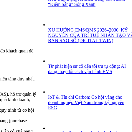
“Điểm Sáng” Sống Xanh
XU HƯỚNG EMS/BMS 2026–2030: KỶ
NGUYÊN CỦA TRÍ TUỆ NHÂN TẠO V
BẢN SAO SỐ (DIGITAL TWIN)
c đo khách quan để
Từ phát hiện sự cố đến tối ưu tự động: AI
đang thay đổi cách vận hành EMS
 nền tảng duy nhất.
S), hỗ trợ quản lý
IoT & Tín chỉ Carbon: Cơ hội vàng cho
t quả kinh doanh,
doanh nghiệp Việt Nam trong kỷ nguyên
ESG
uy trình từ cơ hội
hàng (purchase
. Cần có khả năng