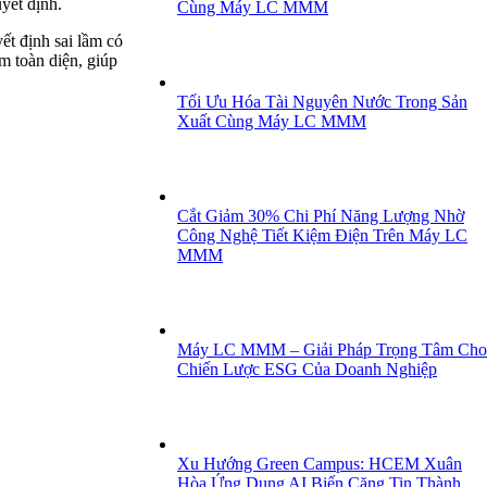
uyết định.
Cùng Máy LC MMM
ết định sai lầm có
m toàn diện, giúp
Tối Ưu Hóa Tài Nguyên Nước Trong Sản
Xuất Cùng Máy LC MMM
Cắt Giảm 30% Chi Phí Năng Lượng Nhờ
Công Nghệ Tiết Kiệm Điện Trên Máy LC
MMM
Máy LC MMM – Giải Pháp Trọng Tâm Cho
Chiến Lược ESG Của Doanh Nghiệp
Xu Hướng Green Campus: HCEM Xuân
Hòa Ứng Dụng AI Biến Căng Tin Thành