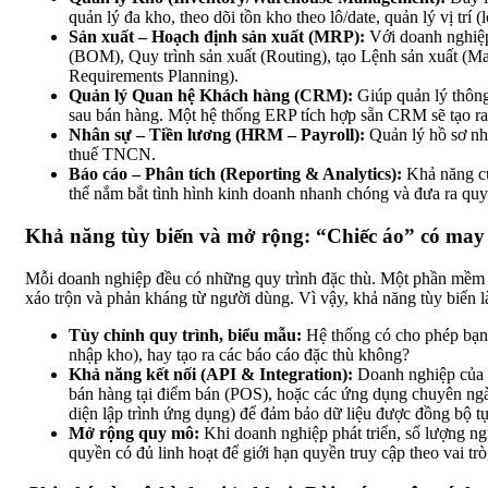
quản lý đa kho, theo dõi tồn kho theo lô/date, quản lý vị trí 
Sản xuất – Hoạch định sản xuất (MRP):
Với doanh nghiệp
(BOM), Quy trình sản xuất (Routing), tạo Lệnh sản xuất (Ma
Requirements Planning).
Quản lý Quan hệ Khách hàng (CRM):
Giúp quản lý thông 
sau bán hàng. Một hệ thống ERP tích hợp sẵn CRM sẽ tạo ra 
Nhân sự – Tiền lương (HRM – Payroll):
Quản lý hồ sơ nhâ
thuế TNCN.
Báo cáo – Phân tích (Reporting & Analytics):
Khả năng cun
thể nắm bắt tình hình kinh doanh nhanh chóng và đưa ra quyế
Khả năng tùy biến và mở rộng: “Chiếc áo” có may
Mỗi doanh nghiệp đều có những quy trình đặc thù. Một phần mềm “
xáo trộn và phản kháng từ người dùng. Vì vậy, khả năng tùy biến l
Tùy chỉnh quy trình, biểu mẫu:
Hệ thống có cho phép bạn đ
nhập kho), hay tạo ra các báo cáo đặc thù không?
Khả năng kết nối (API & Integration):
Doanh nghiệp của b
bán hàng tại điểm bán (POS), hoặc các ứng dụng chuyên ngà
diện lập trình ứng dụng) để đảm bảo dữ liệu được đồng bộ t
Mở rộng quy mô:
Khi doanh nghiệp phát triển, số lượng n
quyền có đủ linh hoạt để giới hạn quyền truy cập theo vai trò