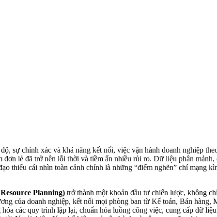
 độ, sự chính xác và khả năng kết nối, việc vận hành doanh nghiệp th
ơn lẻ đã trở nên lỗi thời và tiềm ẩn nhiều rủi ro. Dữ liệu phân mảnh, 
nh đạo thiếu cái nhìn toàn cảnh chính là những “điểm nghẽn” chí mạng k
 Resource Planning)
trở thành một khoản đầu tư chiến lược, không ch
ương của doanh nghiệp, kết nối mọi phòng ban từ Kế toán, Bán hàng,
óa các quy trình lặp lại, chuẩn hóa luồng công việc, cung cấp dữ liệu 