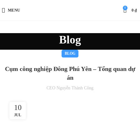
0
MENU
0
₫
Blog
BLOG
Cụm công nghiệp Đông Phú Yên – Tổng quan dự
án
CEO Nguyễn Thành Công
10
JUL