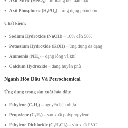
Axit Nitric (HNO₃)
– từ loãng đến đậm đặc
Axit Phosphoric (H₃PO₄)
– ứng dụng phân bón
Chất kiềm:
Sodium Hydroxide (NaOH)
– 10% đến 50%
Potassium Hydroxide (KOH)
– ứng dụng đa dạng
Ammonia (NH₃)
– dạng lỏng và khí
Calcium Hydroxide
– dạng huyền phù
Ngành Hóa Dầu Và Petrochemical
Ứng dụng trong sản xuất hóa dầu:
Ethylene (C₂H₄)
– nguyên liệu nhựa
Propylene (C₃H₆)
– sản xuất polypropylene
Ethylene Dichloride (C₂H₂Cl₂)
– sản xuất PVC