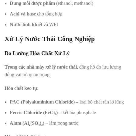
Dung môi dược phẩm
(ethanol, methanol)
Acid và base
cho tổng hợp
Nước tinh khiết
và WFI
Xử Lý Nước Thải Công Nghiệp
Đo Lường Hóa Chất Xử Lý
Trong các nhà máy xử lý nước thải
, đồng hồ đo lưu lượng
đóng vai trò quan trọng:
Hóa chất keo tụ:
PAC (Polyaluminium Chloride)
– loại bỏ chất rắn lơ lửng
Ferric Chloride (FeCl₃)
– kết tủa phosphate
Alum (Al₂(SO₄)₃)
– làm trong nước