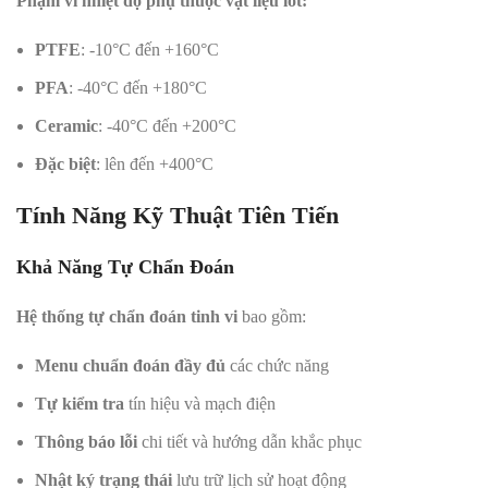
Phạm vi nhiệt độ phụ thuộc vật liệu lót:
PTFE
: -10°C đến +160°C
PFA
: -40°C đến +180°C
Ceramic
: -40°C đến +200°C
Đặc biệt
: lên đến +400°C
Tính Năng Kỹ Thuật Tiên Tiến
Khả Năng Tự Chẩn Đoán
Hệ thống tự chẩn đoán tinh vi
bao gồm:
Menu chuẩn đoán đầy đủ
các chức năng
Tự kiểm tra
tín hiệu và mạch điện
Thông báo lỗi
chi tiết và hướng dẫn khắc phục
Nhật ký trạng thái
lưu trữ lịch sử hoạt động