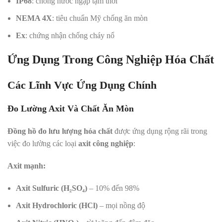
IP68
: chống nước ngập tạm thời
NEMA 4X
: tiêu chuẩn Mỹ chống ăn mòn
Ex
: chứng nhận chống cháy nổ
Ứng Dụng Trong Công Nghiệp Hóa Chất
Các Lĩnh Vực Ứng Dụng Chính
Đo Lường Axit Và Chất Ăn Mòn
Đồng hồ đo lưu lượng hóa chất
được ứng dụng rộng rãi trong
việc đo lường các loại
axit công nghiệp
:
Axit mạnh:
Axit Sulfuric (H₂SO₄)
– 10% đến 98%
Axit Hydrochloric (HCl)
– mọi nồng độ