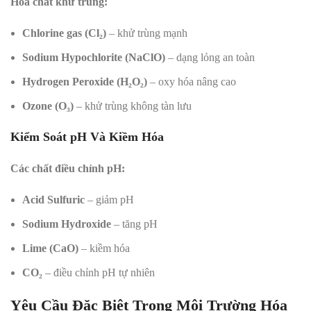
Hóa chất khử trùng:
Chlorine gas (Cl₂)
– khử trùng mạnh
Sodium Hypochlorite (NaClO)
– dạng lỏng an toàn
Hydrogen Peroxide (H₂O₂)
– oxy hóa nâng cao
Ozone (O₃)
– khử trùng không tàn lưu
Kiểm Soát pH Và Kiềm Hóa
Các chất điều chỉnh pH:
Acid Sulfuric
– giảm pH
Sodium Hydroxide
– tăng pH
Lime (CaO)
– kiềm hóa
CO₂
– điều chỉnh pH tự nhiên
Yêu Cầu Đặc Biệt Trong Môi Trường Hóa