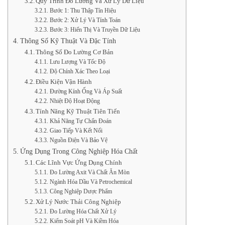
Quy Trình Đo Lường Và Xử Lý Dữ Liệu
Bước 1: Thu Thập Tín Hiệu
Bước 2: Xử Lý Và Tính Toán
Bước 3: Hiển Thị Và Truyền Dữ Liệu
Thông Số Kỹ Thuật Và Đặc Tính
Thông Số Đo Lường Cơ Bản
Lưu Lượng Và Tốc Độ
Độ Chính Xác Theo Loại
Điều Kiện Vận Hành
Đường Kính Ống Và Áp Suất
Nhiệt Độ Hoạt Động
Tính Năng Kỹ Thuật Tiên Tiến
Khả Năng Tự Chẩn Đoán
Giao Tiếp Và Kết Nối
Nguồn Điện Và Bảo Vệ
Ứng Dụng Trong Công Nghiệp Hóa Chất
Các Lĩnh Vực Ứng Dụng Chính
Đo Lường Axit Và Chất Ăn Mòn
Ngành Hóa Dầu Và Petrochemical
Công Nghiệp Dược Phẩm
Xử Lý Nước Thải Công Nghiệp
Đo Lường Hóa Chất Xử Lý
Kiểm Soát pH Và Kiềm Hóa