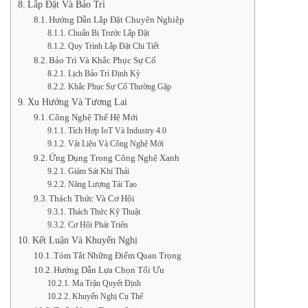
Lắp Đặt Và Bảo Trì
Hướng Dẫn Lắp Đặt Chuyên Nghiệp
Chuẩn Bị Trước Lắp Đặt
Quy Trình Lắp Đặt Chi Tiết
Bảo Trì Và Khắc Phục Sự Cố
Lịch Bảo Trì Định Kỳ
Khắc Phục Sự Cố Thường Gặp
Xu Hướng Và Tương Lai
Công Nghệ Thế Hệ Mới
Tích Hợp IoT Và Industry 4.0
Vật Liệu Và Công Nghệ Mới
Ứng Dụng Trong Công Nghệ Xanh
Giám Sát Khí Thải
Năng Lượng Tái Tạo
Thách Thức Và Cơ Hội
Thách Thức Kỹ Thuật
Cơ Hội Phát Triển
Kết Luận Và Khuyến Nghị
Tóm Tắt Những Điểm Quan Trọng
Hướng Dẫn Lựa Chọn Tối Ưu
Ma Trận Quyết Định
Khuyến Nghị Cụ Thể