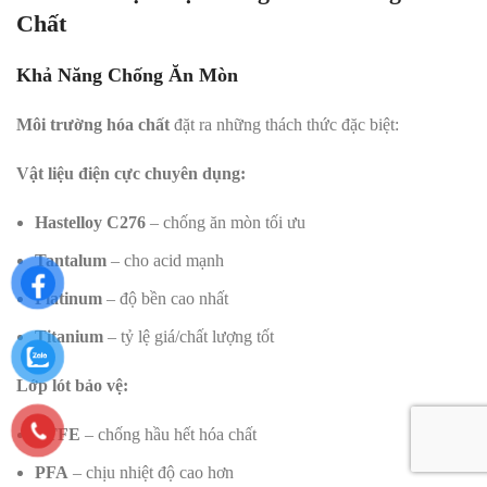
Chất
Khả Năng Chống Ăn Mòn
Môi trường hóa chất
đặt ra những thách thức đặc biệt:
Vật liệu điện cực chuyên dụng:
Hastelloy C276
– chống ăn mòn tối ưu
Tantalum
– cho acid mạnh
Platinum
– độ bền cao nhất
Titanium
– tỷ lệ giá/chất lượng tốt
Lớp lót bảo vệ:
PTFE
– chống hầu hết hóa chất
PFA
– chịu nhiệt độ cao hơn