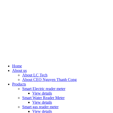
0
0
Home
About us
About LC Tech
About CEO Nguyen Thanh Cong
Products
Smart Electric reader meter
View details
Smart Water Reader Meter
View details
Smart gas reader meter
View details