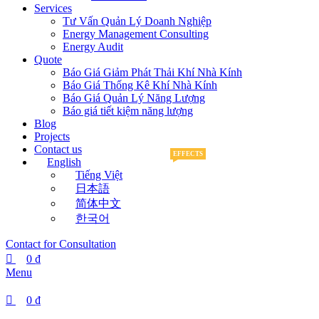
Services
Tư Vấn Quản Lý Doanh Nghiệp
Energy Management Consulting
Energy Audit
Quote
Báo Giá Giảm Phát Thải Khí Nhà Kính
Báo Giá Thống Kê Khí Nhà Kính
Báo Giá Quản Lý Năng Lượng
Báo giá tiết kiệm năng lượng
Blog
Projects
Contact us
EFFECTS
English
Tiếng Việt
日本語
简体中文
한국어
Contact for Consultation
0
₫
Menu
0
₫