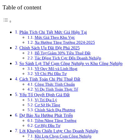
Table of content
Phân Tích Chi Tiết Mức Giá Hiện Tại
Mức Giá Theo Khu Vực
Xu Hướng Tăng Trưởng 2024-2025
Chính Sách Ưu Đãi Đột Phá 2025
Hỗ Trợ Giảm 30% Tiền Thuê Đất
Tác Động Tích Cực Đến Doanh Nghiệp
So Sánh Lợi Thế Cụm Công Nghiệp vs Khu Công Nghiệp
Về Quy Mô và Linh Hoạt
Về Chi Phí Đầu Tư
Cách Tính Toán Chi Phí Thuê Đất
Công Thức Tính Chuẩn
Ví Dụ Tính Toán Thực Tế
Yếu Tố Quyết Định Giá Đất
Vị Trí Địa Lý
Cơ Sở Hạ Tầng
Chính Sách Địa Phương
Dự Báo Xu Hướng Phát Triển
Tiềm Năng Tăng Trưởng
Cơ Hội Đầu Tư
Lời Khuyên Chiến Lược Cho Doanh Nghiệp
Khi Lựa Chọn Cụm Công Nghiệp