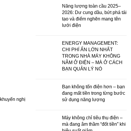
Năng lượng toàn cầu 2025–
2026: Dư cung dầu, bứt phá tái
tạo và điểm nghẽn mang tên
lưới điện
ENERGY MANAGEMENT:
CHI PHÍ ẨN LỚN NHẤT
TRONG NHÀ MÁY KHÔNG
NẰM Ở ĐIỆN – MÀ Ở CÁCH
BẠN QUẢN LÝ NÓ
Bạn không tốn điện hơn – bạn
đang mất tiền trong từng bước
h khuyến nghị
sử dụng năng lượng
Máy không chỉ tiêu thụ điện –
mà đang âm thầm “đốt tiền” khi
hiệu suất giảm