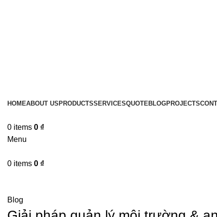
HOME
ABOUT US
PRODUCTS
SERVICES
QUOTE
BLOG
PROJECTS
CONT
0
items
0
₫
Menu
0
items
0
₫
Blog
Blog
Giải pháp quản lý môi trường & a