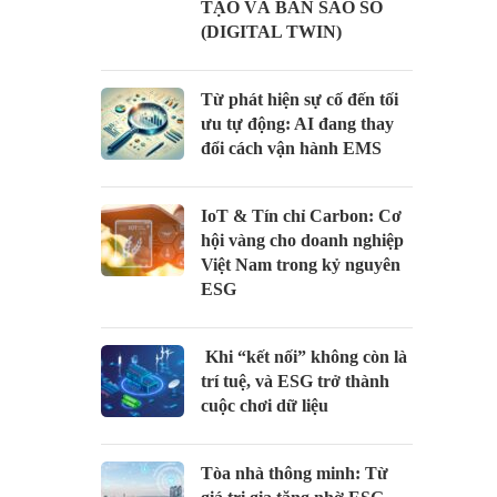
TẠO VÀ BẢN SAO SỐ
(DIGITAL TWIN)
Từ phát hiện sự cố đến tối
ưu tự động: AI đang thay
đổi cách vận hành EMS
IoT & Tín chỉ Carbon: Cơ
hội vàng cho doanh nghiệp
Việt Nam trong kỷ nguyên
ESG
Khi “kết nối” không còn là
trí tuệ, và ESG trở thành
cuộc chơi dữ liệu
Tòa nhà thông minh: Từ