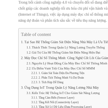
Trong bối cảnh công nghiệp 4.0 và chuyển đổi số đang di
chốt giúp các doanh nghiệp tối ưu hóa chi phí vận hành và
(Internet of Things), việc áp dụng máy đọc chỉ số thông m
năng dự đoán và phân tích sâu sắc về tiêu thụ năng lượng.
Table of content
Tại Sao Hệ Thống Giám Sát Điện Năng Nhà Máy Là Ưu Ti
Thách Thức Trong Quản Lý Năng Lượng Truyền Thống
Giá Trị Của Hệ Thống Giám Sát Điện Năng Hiện Đại
Máy Đọc Chỉ Số Thông Minh: Công Nghệ Cốt Lõi Của Giá
Nguyên Lý Hoạt Động Của Máy Đọc Chỉ Số Thông Minh
Ưu Điểm Vượt Trội Của Máy Đọc Chỉ Số MMM
1. Giám Sát Toàn Diện Đa Phương Tiện
2. Phân Tích Thông Minh Và Dự Đoán
3. Tích Hợp Dễ Dàng
Ứng Dụng IoT Trong Quản Lý Năng Lượng Nhà Máy
Kiến Trúc Hệ Thống IoT Cho Giám Sát Năng Lượng
Tầng Cảm Biến (Sensor Layer)
Tầng Kết Nối (Connectivity Layer)
Tầng Xử Lý Dữ Liệu (Data Processing Layer)