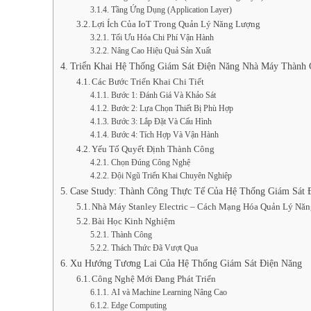
Tầng Ứng Dụng (Application Layer)
Lợi Ích Của IoT Trong Quản Lý Năng Lượng
Tối Ưu Hóa Chi Phí Vận Hành
Nâng Cao Hiệu Quả Sản Xuất
Triển Khai Hệ Thống Giám Sát Điện Năng Nhà Máy Thành
Các Bước Triển Khai Chi Tiết
Bước 1: Đánh Giá Và Khảo Sát
Bước 2: Lựa Chọn Thiết Bị Phù Hợp
Bước 3: Lắp Đặt Và Cấu Hình
Bước 4: Tích Hợp Và Vận Hành
Yếu Tố Quyết Định Thành Công
Chọn Đúng Công Nghệ
Đội Ngũ Triển Khai Chuyên Nghiệp
Case Study: Thành Công Thực Tế Của Hệ Thống Giám Sát 
Nhà Máy Stanley Electric – Cách Mạng Hóa Quản Lý Nă
Bài Học Kinh Nghiệm
Thành Công
Thách Thức Đã Vượt Qua
Xu Hướng Tương Lai Của Hệ Thống Giám Sát Điện Năng
Công Nghệ Mới Đang Phát Triển
AI và Machine Learning Nâng Cao
Edge Computing