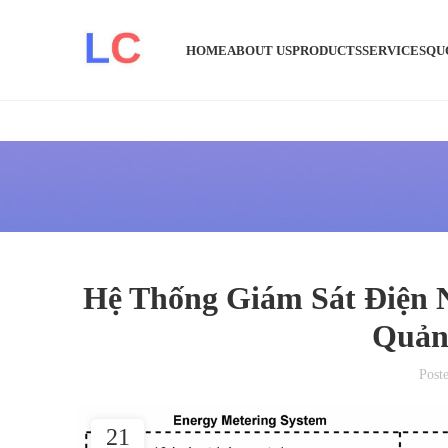
HOME
ABOUT US
PRODUCTS
SERVICES
QU
Hệ Thống Giám Sát Điện 
Quản
Post
21