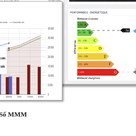
ỉ Số MMM