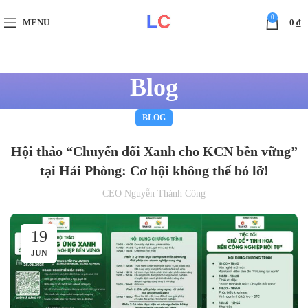
0
MENU
0
₫
Blog
BLOG
Hội thảo “Chuyển đổi Xanh cho KCN bền vững”
tại Hải Phòng: Cơ hội không thể bỏ lỡ!
CEO Nguyễn Thành Công
19
JUN