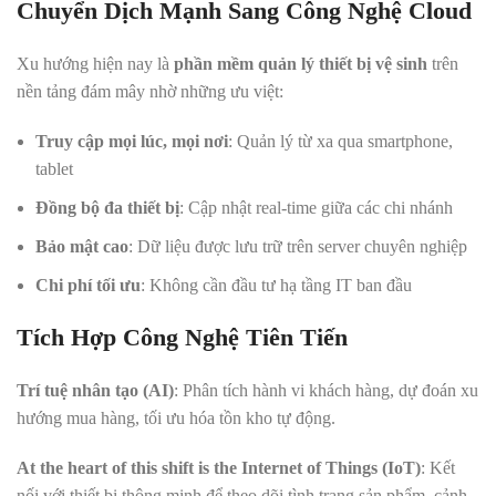
Chuyển Dịch Mạnh Sang Công Nghệ Cloud
Xu hướng hiện nay là
phần mềm quản lý thiết bị vệ sinh
trên
nền tảng đám mây nhờ những ưu việt:
Truy cập mọi lúc, mọi nơi
: Quản lý từ xa qua smartphone,
tablet
Đồng bộ đa thiết bị
: Cập nhật real-time giữa các chi nhánh
Bảo mật cao
: Dữ liệu được lưu trữ trên server chuyên nghiệp
Chi phí tối ưu
: Không cần đầu tư hạ tầng IT ban đầu
Tích Hợp Công Nghệ Tiên Tiến
Trí tuệ nhân tạo (AI)
: Phân tích hành vi khách hàng, dự đoán xu
hướng mua hàng, tối ưu hóa tồn kho tự động.
At the heart of this shift is the Internet of Things (IoT)
: Kết
nối với thiết bị thông minh để theo dõi tình trạng sản phẩm, cảnh