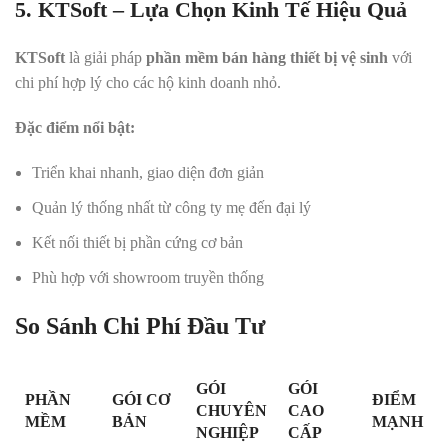
5. KTSoft – Lựa Chọn Kinh Tế Hiệu Quả
KTSoft
là giải pháp
phần mềm bán hàng thiết bị vệ sinh
với
chi phí hợp lý cho các hộ kinh doanh nhỏ.
Đặc điểm nổi bật:
Triển khai nhanh, giao diện đơn giản
Quản lý thống nhất từ công ty mẹ đến đại lý
Kết nối thiết bị phần cứng cơ bản
Phù hợp với showroom truyền thống
So Sánh Chi Phí Đầu Tư
GÓI
GÓI
PHẦN
GÓI CƠ
ĐIỂM
CHUYÊN
CAO
MỀM
BẢN
MẠNH
NGHIỆP
CẤP