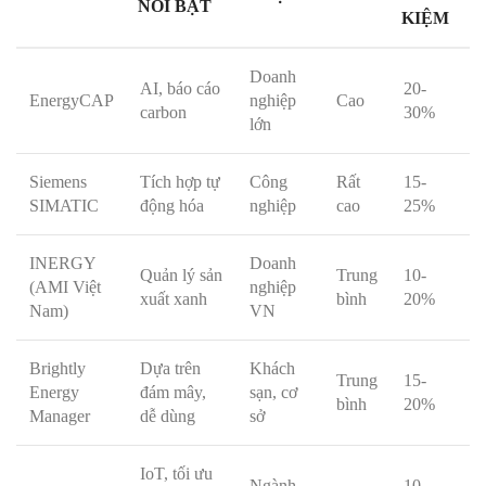
NỔI BẬT
KIỆM
Doanh
AI, báo cáo
20-
EnergyCAP
nghiệp
Cao
carbon
30%
lớn
Siemens
Tích hợp tự
Công
Rất
15-
SIMATIC
động hóa
nghiệp
cao
25%
INERGY
Doanh
Quản lý sản
Trung
10-
(AMI Việt
nghiệp
xuất xanh
bình
20%
Nam)
VN
Brightly
Dựa trên
Khách
Trung
15-
Energy
đám mây,
sạn, cơ
bình
20%
Manager
dễ dùng
sở
IoT, tối ưu
Ngành
10-