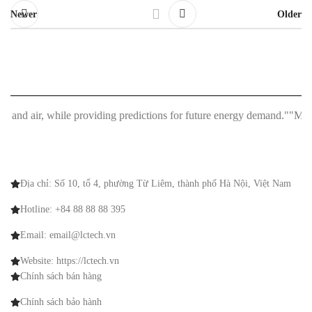
Newer
Older
r, while providing predictions for future energy demand."
"MMM Smart Re
Địa chỉ: Số 10, tổ 4, phường Từ Liêm, thành phố Hà Nội, Việt Nam
Hotline: +84 88 88 88 395
Email: email@lctech.vn
Website: https://lctech.vn
Chính sách bán hàng
Chính sách bảo hành