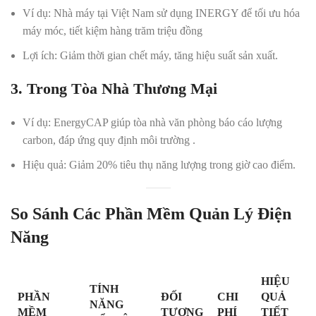
Ví dụ
: Nhà máy tại Việt Nam sử dụng INERGY để tối ưu hóa
máy móc, tiết kiệm hàng trăm triệu đồng
Lợi ích
: Giảm thời gian chết máy, tăng hiệu suất sản xuất.
3. Trong Tòa Nhà Thương Mại
Ví dụ
: EnergyCAP giúp tòa nhà văn phòng báo cáo lượng
carbon, đáp ứng quy định môi trường
.
Hiệu quả
: Giảm 20% tiêu thụ năng lượng trong giờ cao điểm.
So Sánh Các Phần Mềm Quản Lý Điện
Năng
HIỆU
TÍNH
PHẦN
ĐỐI
CHI
QUẢ
NĂNG
MỀM
TƯỢNG
PHÍ
TIẾT