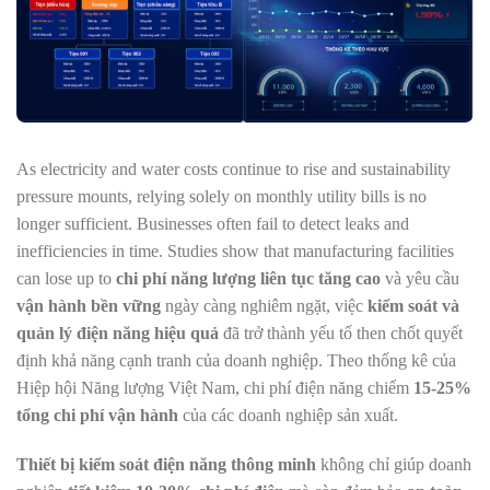
As electricity and water costs continue to rise and sustainability
pressure mounts, relying solely on monthly utility bills is no
longer sufficient. Businesses often fail to detect leaks and
inefficiencies in time. Studies show that manufacturing facilities
can lose up to
chi phí năng lượng liên tục tăng cao
và yêu cầu
vận hành bền vững
ngày càng nghiêm ngặt, việc
kiểm soát và
quản lý điện năng hiệu quả
đã trở thành yếu tố then chốt quyết
định khả năng cạnh tranh của doanh nghiệp. Theo thống kê của
Hiệp hội Năng lượng Việt Nam, chi phí điện năng chiếm
15-25%
tổng chi phí vận hành
của các doanh nghiệp sản xuất.
Thiết bị kiểm soát điện năng thông minh
không chỉ giúp doanh