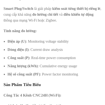
Smart Plug/Switch
là giải pháp
kiểm soát từng thiết bị riêng lẻ
,
cung cấp khả năng
đo lường chi tiết
và
điều khiển tự động
thông qua mạng Wi-Fi hoặc Zigbee.
Tính năng đo lường:
Điện áp (U)
: Monitoring voltage stability
Dòng điện (I)
: Current draw analysis
Công suất (P)
: Real-time power consumption
Năng lượng (kWh)
: Cumulative energy usage
Hệ số công suất (PF)
: Power factor monitoring
Sản Phẩm Tiêu Biểu
Công Tắc 4 Kênh CNC24H (Wi-Fi):