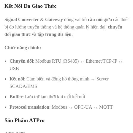
Kết Nối Đa Giao Thức
Signal Converter & Gateway
đóng vai trò
cầu nối
giữa các thiết
bị đo lường truyền thống và hệ thống quản lý hiện đại,
chuyển
đổi giao thức
và
tập trung dữ liệu
.
Chức năng chính:
Chuyển đổi
: Modbus RTU (RS485) ↔ Ethernet/TCP-IP ↔
USB
Kết nối
: Cảm biến và đồng hồ thông minh → Server
SCADA/EMS
Buffer
: Lưu trữ tạm thời khi mất kết nối
Protocol translation
: Modbus ↔ OPC-UA ↔ MQTT
Sản Phẩm ATPro