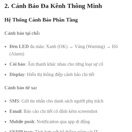
2. Cảnh Báo Đa Kênh Thông Minh
Hệ Thống Cảnh Báo Phân Tầng
Cảnh báo tại chỗ:
Đèn LED
đa màu: Xanh (OK) → Vàng (Warning) → Đỏ
(Alarm)
Còi báo
: Âm thanh khác nhau cho từng loại sự cố
Display
: Hiển thị thông điệp cảnh báo chi tiết
Cảnh báo từ xa:
SMS
: Gửi tin nhắn cho danh sách người phụ trách
Email
: Báo cáo chi tiết có đính kèm screenshot
Mobile push
: Notification qua app di động
SNMP trap
: Tích hợp với hệ thống giám sát IT