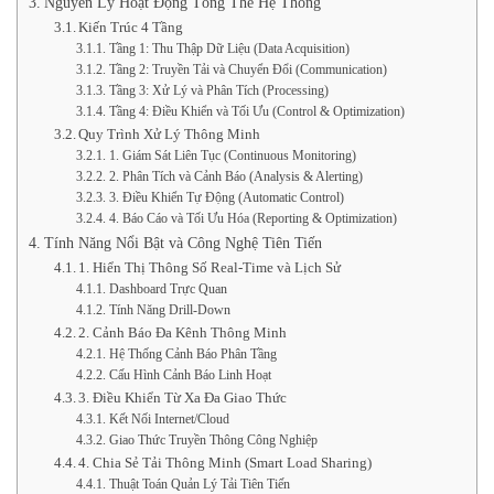
Nguyên Lý Hoạt Động Tổng Thể Hệ Thống
Kiến Trúc 4 Tầng
Tầng 1: Thu Thập Dữ Liệu (Data Acquisition)
Tầng 2: Truyền Tải và Chuyển Đổi (Communication)
Tầng 3: Xử Lý và Phân Tích (Processing)
Tầng 4: Điều Khiển và Tối Ưu (Control & Optimization)
Quy Trình Xử Lý Thông Minh
1. Giám Sát Liên Tục (Continuous Monitoring)
2. Phân Tích và Cảnh Báo (Analysis & Alerting)
3. Điều Khiển Tự Động (Automatic Control)
4. Báo Cáo và Tối Ưu Hóa (Reporting & Optimization)
Tính Năng Nổi Bật và Công Nghệ Tiên Tiến
1. Hiển Thị Thông Số Real-Time và Lịch Sử
Dashboard Trực Quan
Tính Năng Drill-Down
2. Cảnh Báo Đa Kênh Thông Minh
Hệ Thống Cảnh Báo Phân Tầng
Cấu Hình Cảnh Báo Linh Hoạt
3. Điều Khiển Từ Xa Đa Giao Thức
Kết Nối Internet/Cloud
Giao Thức Truyền Thông Công Nghiệp
4. Chia Sẻ Tải Thông Minh (Smart Load Sharing)
Thuật Toán Quản Lý Tải Tiên Tiến