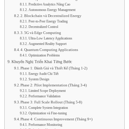
Predictive Analytics Nâng Cao
Autonomous Energy Management
2. Blockchain và Decentralized Energy
Peer-to-Peer Energy Trading
Decentralized Control
3. 5G và Edge Computing
Ultra-Low Latency Applications
Augmented Reality Support
4. Quantum Computing Applications
Optimization Problems
Khuyến Nghị Triển Khai Từng Bước
Phase 1: Đánh Giá và Thiết Kế (Tháng 1-2)
Energy Audit Chi Tiết
System Design
Phase 2: Pilot Implementation (Tháng 3-4)
Limited Scope Deployment
Performance Validation
Phase 3: Full Scale Rollout (Tháng 5-8)
Complete System Integration
Optimization và Fine-tuning
Phase 4: Continuous Improvement (Tháng 9+)
Performance Monitoring