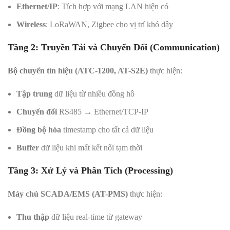
Ethernet/IP
: Tích hợp với mạng LAN hiện có
Wireless
: LoRaWAN, Zigbee cho vị trí khó dây
Tầng 2: Truyền Tải và Chuyển Đổi (Communication)
Bộ chuyển tín hiệu (ATC-1200, AT-S2E)
thực hiện:
Tập trung
dữ liệu từ nhiều đồng hồ
Chuyển đổi
RS485 → Ethernet/TCP-IP
Đồng bộ hóa
timestamp cho tất cả dữ liệu
Buffer
dữ liệu khi mất kết nối tạm thời
Tầng 3: Xử Lý và Phân Tích (Processing)
Máy chủ SCADA/EMS (AT-PMS)
thực hiện:
Thu thập
dữ liệu real-time từ gateway