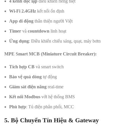
4 kênh độc lập
điều khiển riêng biệt
Wi-Fi 2.4GHz
kết nối ổn định
App di động
thân thiện người Việt
Timer
và
countdown
linh hoạt
Ứng dụng
: Điều khiển chiếu sáng, quạt, máy bơm
MPE Smart MCB (Miniature Circuit Breaker):
Tích hợp CB
và smart switch
Bảo vệ quá dòng
tự động
Giám sát điện năng
real-time
Kết nối Modbus
với hệ thống BMS
Phù hợp
: Tủ điện phân phối, MCC
5. Bộ Chuyển Tín Hiệu & Gateway