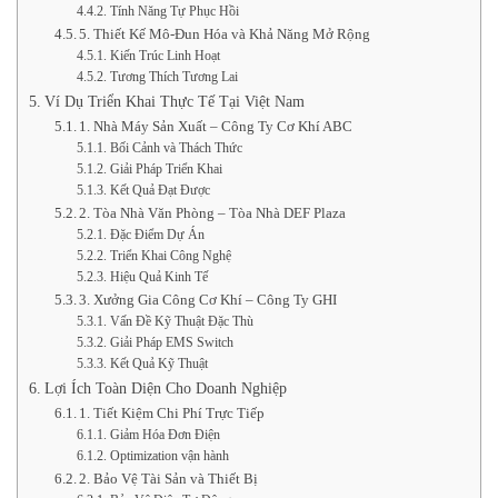
Tính Năng Tự Phục Hồi
5. Thiết Kế Mô-Đun Hóa và Khả Năng Mở Rộng
Kiến Trúc Linh Hoạt
Tương Thích Tương Lai
Ví Dụ Triển Khai Thực Tế Tại Việt Nam
1. Nhà Máy Sản Xuất – Công Ty Cơ Khí ABC
Bối Cảnh và Thách Thức
Giải Pháp Triển Khai
Kết Quả Đạt Được
2. Tòa Nhà Văn Phòng – Tòa Nhà DEF Plaza
Đặc Điểm Dự Án
Triển Khai Công Nghệ
Hiệu Quả Kinh Tế
3. Xưởng Gia Công Cơ Khí – Công Ty GHI
Vấn Đề Kỹ Thuật Đặc Thù
Giải Pháp EMS Switch
Kết Quả Kỹ Thuật
Lợi Ích Toàn Diện Cho Doanh Nghiệp
1. Tiết Kiệm Chi Phí Trực Tiếp
Giảm Hóa Đơn Điện
Optimization vận hành
2. Bảo Vệ Tài Sản và Thiết Bị