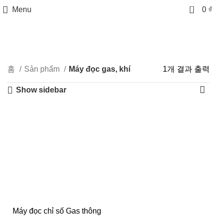
0
Menu
0
₫
Categories
홈
Sản phẩm
Máy đọc gas, khí
1개 결과 출력
Show sidebar
Máy đọc chỉ số Gas thông