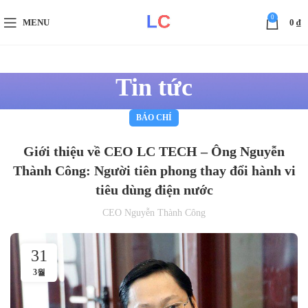
0
MENU
0
₫
Tin tức
BÁO CHÍ
Giới thiệu về CEO LC TECH – Ông Nguyễn
Thành Công: Người tiên phong thay đổi hành vi
tiêu dùng điện nước
CEO Nguyễn Thành Công
31
3월