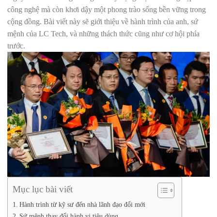
công nghệ mà còn khơi dậy một phong trào sống bền vững trong
cộng đồng. Bài viết này sẽ giới thiệu về hành trình của anh, sứ
mệnh của LC Tech, và những thách thức cũng như cơ hội phía
trước.
Mục lục bài viết
Hành trình từ kỹ sư đến nhà lãnh đạo đổi mới
Sứ mệnh thay đổi hành vi tiêu dùng