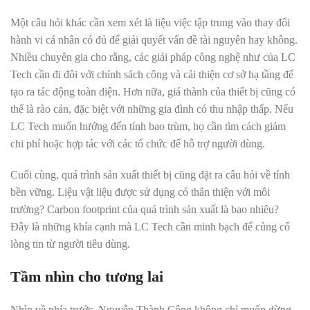
Một câu hỏi khác cần xem xét là liệu việc tập trung vào thay đổi
hành vi cá nhân có đủ để giải quyết vấn đề tài nguyên hay không.
Nhiều chuyên gia cho rằng, các giải pháp công nghệ như của LC
Tech cần đi đôi với chính sách công và cải thiện cơ sở hạ tầng để
tạo ra tác động toàn diện. Hơn nữa, giá thành của thiết bị cũng có
thể là rào cản, đặc biệt với những gia đình có thu nhập thấp. Nếu
LC Tech muốn hướng đến tính bao trùm, họ cần tìm cách giảm
chi phí hoặc hợp tác với các tổ chức để hỗ trợ người dùng.
Cuối cùng, quá trình sản xuất thiết bị cũng đặt ra câu hỏi về tính
bền vững. Liệu vật liệu được sử dụng có thân thiện với môi
trường? Carbon footprint của quá trình sản xuất là bao nhiêu?
Đây là những khía cạnh mà LC Tech cần minh bạch để củng cố
lòng tin từ người tiêu dùng.
Tầm nhìn cho tương lai
Nhìn về phía trước, Nguyễn Thành Công không chỉ muốn dừng