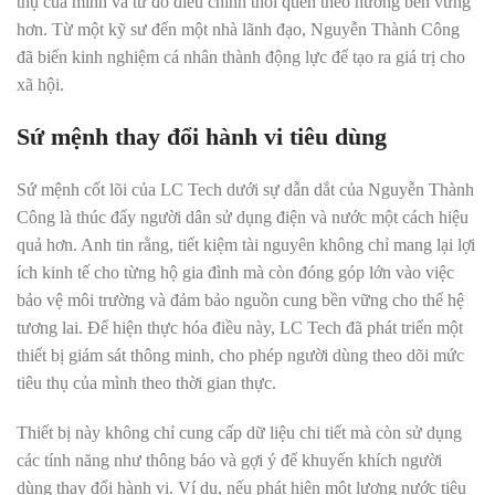
thụ của mình và từ đó điều chỉnh thói quen theo hướng bền vững
hơn. Từ một kỹ sư đến một nhà lãnh đạo, Nguyễn Thành Công
đã biến kinh nghiệm cá nhân thành động lực để tạo ra giá trị cho
xã hội.
Sứ mệnh thay đổi hành vi tiêu dùng
Sứ mệnh cốt lõi của LC Tech dưới sự dẫn dắt của Nguyễn Thành
Công là thúc đẩy người dân sử dụng điện và nước một cách hiệu
quả hơn. Anh tin rằng, tiết kiệm tài nguyên không chỉ mang lại lợi
ích kinh tế cho từng hộ gia đình mà còn đóng góp lớn vào việc
bảo vệ môi trường và đảm bảo nguồn cung bền vững cho thế hệ
tương lai. Để hiện thực hóa điều này, LC Tech đã phát triển một
thiết bị giám sát thông minh, cho phép người dùng theo dõi mức
tiêu thụ của mình theo thời gian thực.
Thiết bị này không chỉ cung cấp dữ liệu chi tiết mà còn sử dụng
các tính năng như thông báo và gợi ý để khuyến khích người
dùng thay đổi hành vi. Ví dụ, nếu phát hiện một lượng nước tiêu