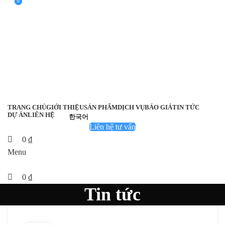
0
0
TRANG CHỦ
GIỚI THIỆU
SẢN PHẨM
DỊCH VỤ
BÁO GIÁ
TIN TỨC
DỰ ÁN
LIÊN HỆ
한국어
Liên hệ tư vấn
0
₫
Menu
0
₫
Tin tức