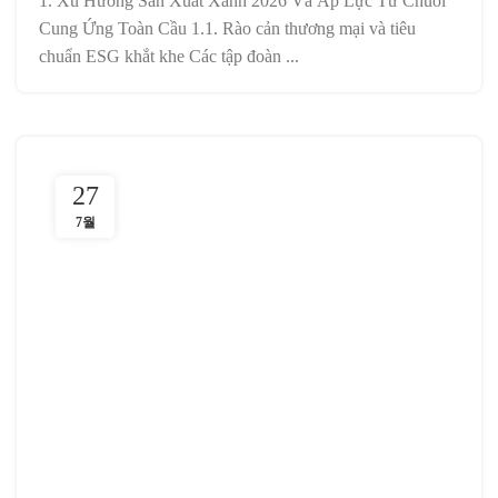
1. Xu Hướng Sản Xuất Xanh 2026 Và Áp Lực Từ Chuỗi
Cung Ứng Toàn Cầu 1.1. Rào cản thương mại và tiêu
chuẩn ESG khắt khe Các tập đoàn ...
27
7월