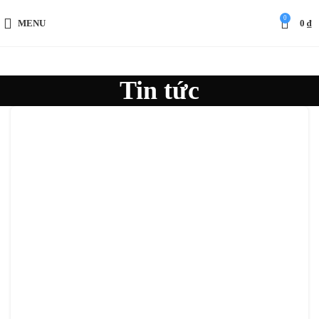
0
MENU
0
₫
Tin tức