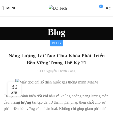
0
MENU
0
₫
Blog
BLOG
Năng Lượng Tái Tạo: Chìa Khóa Phát Triển
Bền Vững Trong Thế Kỷ 21
CEO Nguyễn Thành Công
30
APR
Trong bối cảnh biến đổi khí hậu và khủng hoảng năng lượng toàn
cầu,
năng lượng tái tạo
đã trở thành giải pháp then chốt cho sự
phát triển bền vững của nhân loại. Không chỉ giúp giảm phát thải