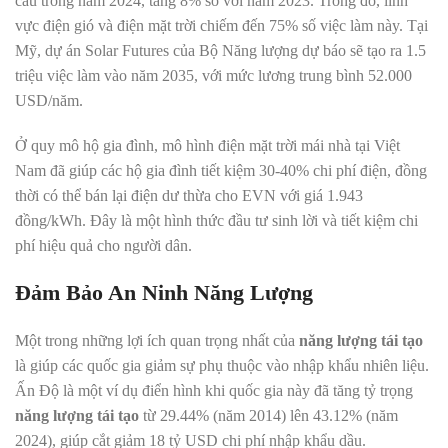
cầu trong năm 2024, tăng 8% so với năm 2023. Trong đó, lĩnh
vực điện gió và điện mặt trời chiếm đến 75% số việc làm này. Tại
Mỹ, dự án Solar Futures của Bộ Năng lượng dự báo sẽ tạo ra 1.5
triệu việc làm vào năm 2035, với mức lương trung bình 52.000
USD/năm.
Ở quy mô hộ gia đình, mô hình điện mặt trời mái nhà tại Việt
Nam đã giúp các hộ gia đình tiết kiệm 30-40% chi phí điện, đồng
thời có thể bán lại điện dư thừa cho EVN với giá 1.943
đồng/kWh. Đây là một hình thức đầu tư sinh lời và tiết kiệm chi
phí hiệu quả cho người dân.
Đảm Bảo An Ninh Năng Lượng
Một trong những lợi ích quan trọng nhất của
năng lượng tái tạo
là giúp các quốc gia giảm sự phụ thuộc vào nhập khẩu nhiên liệu.
Ấn Độ là một ví dụ điển hình khi quốc gia này đã tăng tỷ trọng
năng lượng tái tạo
từ 29.44% (năm 2014) lên 43.12% (năm
2024), giúp cắt giảm 18 tỷ USD chi phí nhập khẩu dầu.