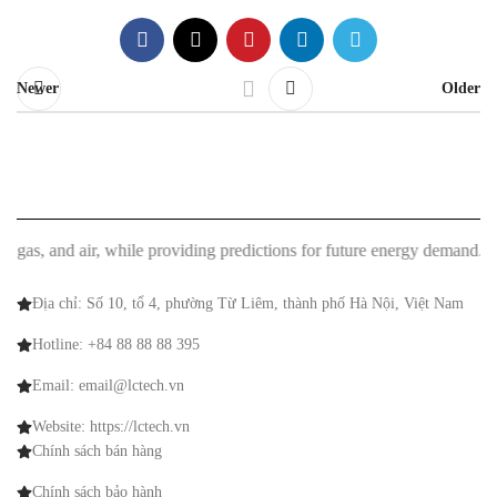
Newer
Older
nd air, while providing predictions for future energy demand."
"MMM Sma
Địa chỉ: Số 10, tổ 4, phường Từ Liêm, thành phố Hà Nội, Việt Nam
Hotline: +84 88 88 88 395
Email: email@lctech.vn
Website: https://lctech.vn
Chính sách bán hàng
Chính sách bảo hành