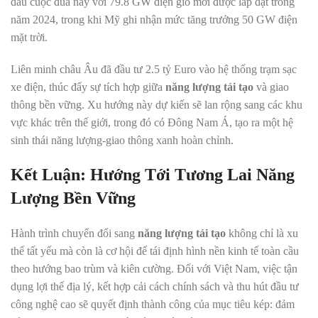
đầu cuộc đua này với 79.8 GW điện gió mới được lắp đặt trong
năm 2024, trong khi Mỹ ghi nhận mức tăng trưởng 50 GW điện
mặt trời.
Liên minh châu Âu đã đầu tư 2.5 tỷ Euro vào hệ thống trạm sạc
xe điện, thúc đẩy sự tích hợp giữa
năng lượng tái tạo
và giao
thông bền vững. Xu hướng này dự kiến sẽ lan rộng sang các khu
vực khác trên thế giới, trong đó có Đông Nam Á, tạo ra một hệ
sinh thái năng lượng-giao thông xanh hoàn chỉnh.
Kết Luận: Hướng Tới Tương Lai Năng
Lượng Bền Vững
Hành trình chuyển đổi sang
năng lượng tái tạo
không chỉ là xu
thế tất yếu mà còn là cơ hội để tái định hình nền kinh tế toàn cầu
theo hướng bao trùm và kiên cường. Đối với Việt Nam, việc tận
dụng lợi thế địa lý, kết hợp cải cách chính sách và thu hút đầu tư
công nghệ cao sẽ quyết định thành công của mục tiêu kép: đảm