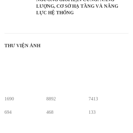
LƯỢNG, CƠ SỞ HẠ TẦNG VÀ NĂNG
LỰC HỆ THỐNG
THƯ VIỆN ẢNH
1690
8892
7413
694
468
133