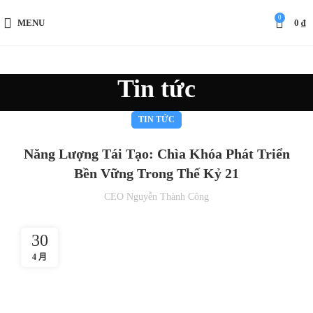
0
MENU
0
₫
Tin tức
TIN TỨC
Năng Lượng Tái Tạo: Chìa Khóa Phát Triển
Bền Vững Trong Thế Kỷ 21
CEO Nguyễn Thành Công
30
4 月