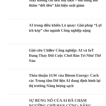
Máy không chỉ tiêu thụ điện – mà đang âm
thầm “đốt tiền” khi hiệu suất giảm
AI trong điều khiển Lò quay: Giải pháp “Lợi
ích kép” cho ngành Công nghiệp nặng
Giải cứu Chiller Công nghiệp: AI và IoT
Đang Thay Đổi Cuộc Chơi Bảo Trì Như Thế
Nào
Thỏa thuận 1GW của Bloom Energy: Cách
các Trung tâm Dữ liệu AI đang định hình lại
thị trường Năng lượng sạch
SỰ BÙNG NỔ CỦA AI ĐÃ CHẠM
NGƯỠNG GIỚI HẠN CỨNG: NĂNG