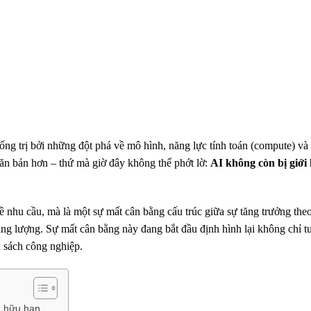
hống trị bởi những đột phá về mô hình, năng lực tính toán (compute) v
căn bản hơn – thứ mà giờ đây không thể phớt lờ:
AI không còn bị giới
ề nhu cầu, mà là một sự mất cân bằng cấu trúc giữa sự tăng trưởng the
ăng lượng. Sự mất cân bằng này đang bắt đầu định hình lại không chỉ tư
h sách công nghiệp.
g hữu hạn