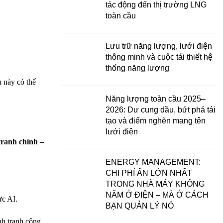
tác động đến thị trường LNG
toàn cầu
Lưu trữ năng lượng, lưới điện
thông minh và cuộc tái thiết hệ
thống năng lượng
u này có thể
Năng lượng toàn cầu 2025–
2026: Dư cung dầu, bứt phá tái
tạo và điểm nghẽn mang tên
lưới điện
tranh chính –
ENERGY MANAGEMENT:
CHI PHÍ ẨN LỚN NHẤT
TRONG NHÀ MÁY KHÔNG
NẰM Ở ĐIỆN – MÀ Ở CÁCH
ực AI.
BẠN QUẢN LÝ NÓ
nh tranh công