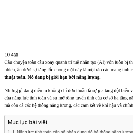
10
4월
Câu chuyện toàn cầu xoay quanh trí tuệ nhân tạo (AI) vốn luôn bị t
nhiên, ẩn dưới sự tăng tốc chóng mặt này là một rào cản mang tính 
thuật toán. Nó đang bị giới hạn bởi năng lượng.
Những gì đang diễn ra không chỉ đơn thuần là sự gia tăng đột biến v
của năng lực tính toán và sự mở rộng tuyến tính của cơ sở hạ tầng n
mà còn cả các hệ thống năng lượng, các cam kết về khí hậu và chín
Mục lục bài viết
1. Năng lực tính toán cấp số nhân đụng độ hệ thống năng lượn