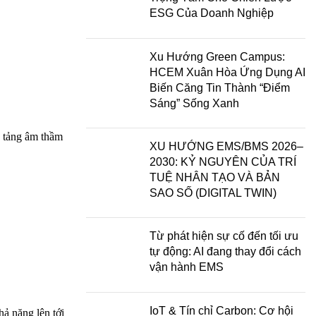
ESG Của Doanh Nghiệp
Xu Hướng Green Campus:
HCEM Xuân Hòa Ứng Dụng AI
Biến Căng Tin Thành “Điểm
Sáng” Sống Xanh
n tảng âm thầm
XU HƯỚNG EMS/BMS 2026–
2030: KỶ NGUYÊN CỦA TRÍ
TUỆ NHÂN TẠO VÀ BẢN
SAO SỐ (DIGITAL TWIN)
Từ phát hiện sự cố đến tối ưu
tự động: AI đang thay đổi cách
vận hành EMS
IoT & Tín chỉ Carbon: Cơ hội
hả năng lên tới