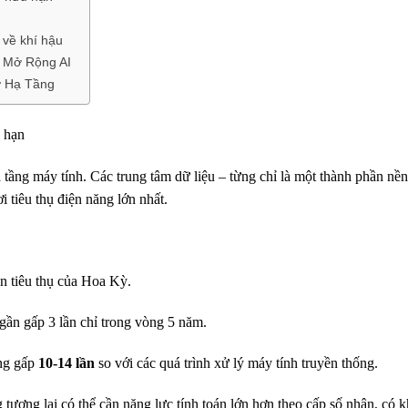
 về khí hậu
g Mở Rộng AI
ở Hạ Tầng
u hạn
 tầng máy tính. Các trung tâm dữ liệu – từng chỉ là một thành phần nề
 tiêu thụ điện năng lớn nhất.
n tiêu thụ của Hoa Kỳ.
g gần gấp 3 lần chỉ trong vòng 5 năm.
ợng gấp
10-14 lần
so với các quá trình xử lý máy tính truyền thống.
tương lai có thể cần năng lực tính toán lớn hơn theo cấp số nhân, có k