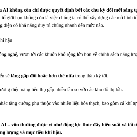
a AI không còn chỉ được quyết định bởi các chu kỳ đổi mới sáng t
 tố giới hạn không còn là việc chúng ta có thể xây dựng các mô hình t
ng điện có khả năng duy trì chúng nhanh đến mức nào.
khí hậu
ng nghệ, vươn tới các khuôn khổ rộng lớn hơn về chính sách năng lượ
iến sẽ
tăng gấp đôi hoặc hơn thế nữa
trong thập kỷ tới.
ượng điện năng tiêu thụ gấp nhiều lần so với các khu đô thị lớn.
ắc tăng cường phụ thuộc vào nhiên liệu hóa thạch, bao gồm cả khí tự 
AI – vốn thường được ví như động lực thúc đẩy hiệu suất và tối 
ăng lượng và mục tiêu khí hậu.