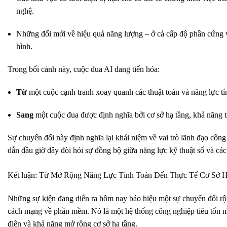
nghệ.
Những đổi mới về hiệu quả năng lượng – ở cả cấp độ phần cứng v
hình.
Trong bối cảnh này, cuộc đua AI đang tiến hóa:
Từ
một cuộc cạnh tranh xoay quanh các thuật toán và năng lực tí
Sang
một cuộc đua được định nghĩa bởi cơ sở hạ tầng, khả năng t
Sự chuyển đổi này định nghĩa lại khái niệm về vai trò lãnh đạo cô
dẫn đầu giờ đây đòi hỏi sự đồng bộ giữa năng lực kỹ thuật số và các
Kết luận: Từ Mở Rộng Năng Lực Tính Toán Đến Thực Tế Cơ Sở 
Những sự kiện đang diễn ra hôm nay báo hiệu một sự chuyển đổi rộn
cách mạng về phần mềm. Nó là một hệ thống công nghiệp tiêu tốn nh
điện và khả năng mở rộng cơ sở hạ tầng.