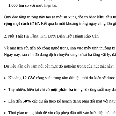
1.000 lần
so với mức hiện tại.
Quỹ đạo tăng trưởng này tạo ra một sự xung đột cơ bản:
Nhu cầu tí
rộng một cách từ từ.
Kết quả là một khoảng trống ngày càng lớn giữ
2. Nút Thắt Hạ Tầng: Khi Lưới Điện Trở Thành Rào Cản
Về mặt lịch sử, tiến bộ công nghệ trong lĩnh vực máy tính thường bị
Ngày nay, rào cản đó đang dịch chuyển sang cơ sở hạ tầng vật lý, đặc 
Dữ liệu gần đây làm nổi bật mức độ nghiêm trọng của nút thắt này:
Khoảng
12 GW
công suất trung tâm dữ liệu mới dự kiến sẽ được tr
Tuy nhiên, hiện tại chỉ có
một phần ba
trong số công suất này đ
Lên đến
50%
các dự án theo kế hoạch đang phải đối mặt với ngu
Thời gian trung bình để xin cấp phép đấu nối vào lưới điện có thể