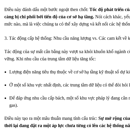
Điều này đánh dấu một bước ngoặt then chốt:
Tốc độ phát triển củ
càng bị chi phối bởi tiến độ của cơ sở hạ tầng.
Nói cách khác, yếu
mức nào, mà là việc chúng ta có thể xây dựng và kết nối các hệ thố
3. Tác động cấp hệ thống: Nhu cầu năng lượng vs. Các cam kết về 
Tác động của sự mất cân bằng này vượt xa khỏi khuôn khổ ngành cô
vững. Khi nhu cầu của trung tâm dữ liệu tăng tốc:
Lượng điện năng tiêu thụ thuộc về cơ sở hạ tầng kỹ thuật số dự k
Ở một số khu vực nhất định, các trung tâm dữ liệu có thể đòi hỏi l
Để đáp ứng nhu cầu cấp bách, một số khu vực pháp lý đang cân nh
gas).
Điều này tạo ra một mâu thuẫn mang tính cấu trúc:
Sự mở rộng của 
thời lại đang đặt ra một áp lực chưa từng có lên các hệ thống n