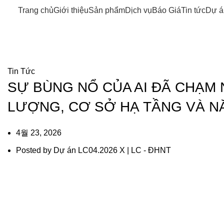
Trang chủ
Giới thiệu
Sản phẩm
Dịch vụ
Báo Giá
Tin tức
Dự á
Tin tức
Tin Tức
SỰ BÙNG NỔ CỦA AI ĐÃ CHẠM
LƯỢNG, CƠ SỞ HẠ TẦNG VÀ N
4월 23, 2026
Posted by
Dự án LC04.2026 X | LC - ĐHNT