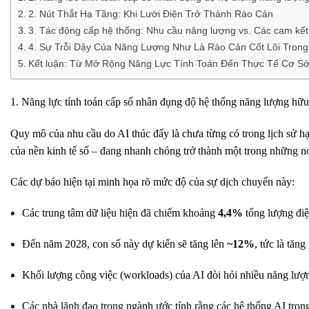
2. Nút Thắt Hạ Tầng: Khi Lưới Điện Trở Thành Rào Cản
3. Tác động cấp hệ thống: Nhu cầu năng lượng vs. Các cam kết
4. Sự Trỗi Dậy Của Năng Lượng Như Là Rào Cản Cốt Lõi Tron
Kết luận: Từ Mở Rộng Năng Lực Tính Toán Đến Thực Tế Cơ S
1. Năng lực tính toán cấp số nhân đụng độ hệ thống năng lượng hữ
Quy mô của nhu cầu do AI thúc đẩy là chưa từng có trong lịch sử hạ
của nền kinh tế số – đang nhanh chóng trở thành một trong những nơi
Các dự báo hiện tại minh họa rõ mức độ của sự dịch chuyển này:
Các trung tâm dữ liệu hiện đã chiếm khoảng
4,4%
tổng lượng điệ
Đến năm 2028, con số này dự kiến sẽ tăng lên
~12%
, tức là tăn
Khối lượng công việc (workloads) của AI đòi hỏi nhiều năng lư
Các nhà lãnh đạo trong ngành ước tính rằng các hệ thống AI trong 