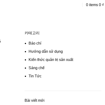
Liên hệ tư vấn
0
items
0
₫
카테고리
G
Báo chí
Hướng dẫn sử dụng
Kiến thức quản trị sản xuất
Sáng chế
Tin Tức
Bài viết mới