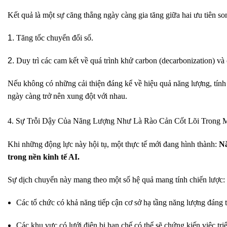
Kết quả là một sự căng thẳng ngày càng gia tăng giữa hai ưu tiên so
Tăng tốc chuyển đổi số.
Duy trì các cam kết về quá trình khử carbon (decarbonization) và
Nếu không có những cải thiện đáng kể về hiệu quả năng lượng, tính l
ngày càng trở nên xung đột với nhau.
4. Sự Trỗi Dậy Của Năng Lượng Như Là Rào Cản Cốt Lõi Trong 
Khi những động lực này hội tụ, một thực tế mới đang hình thành:
Nă
trong nền kinh tế AI.
Sự dịch chuyển này mang theo một số hệ quả mang tính chiến lược:
Các tổ chức có khả năng tiếp cận cơ sở hạ tầng năng lượng đáng ti
Các khu vực có lưới điện bị hạn chế có thể sẽ chứng kiến việc tr