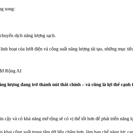
ng song:
 chuyển dịch năng lượng sạch.
inh hoạt của lưới điện và công suất năng lượng tái tạo, những mục tiê
Mở Rộng AI
ng lượng đang trở thành nút thắt chính – và cũng là lợi thế cạnh 
n cậy và có khả năng mở rộng sẽ có vị thế tốt hơn để phát triển năng l
iển khai công suất trung tâm dữ liệu chậm hơn, làm hạn chế năng lực cạ