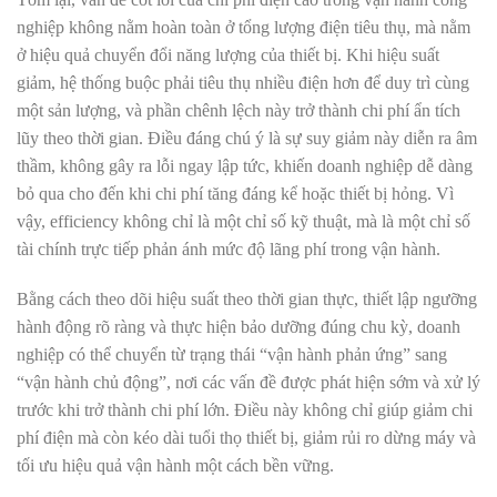
nghiệp không nằm hoàn toàn ở tổng lượng điện tiêu thụ, mà nằm
ở hiệu quả chuyển đổi năng lượng của thiết bị. Khi hiệu suất
giảm, hệ thống buộc phải tiêu thụ nhiều điện hơn để duy trì cùng
một sản lượng, và phần chênh lệch này trở thành chi phí ẩn tích
lũy theo thời gian. Điều đáng chú ý là sự suy giảm này diễn ra âm
thầm, không gây ra lỗi ngay lập tức, khiến doanh nghiệp dễ dàng
bỏ qua cho đến khi chi phí tăng đáng kể hoặc thiết bị hỏng. Vì
vậy, efficiency không chỉ là một chỉ số kỹ thuật, mà là một chỉ số
tài chính trực tiếp phản ánh mức độ lãng phí trong vận hành.
Bằng cách theo dõi hiệu suất theo thời gian thực, thiết lập ngưỡng
hành động rõ ràng và thực hiện bảo dưỡng đúng chu kỳ, doanh
nghiệp có thể chuyển từ trạng thái “vận hành phản ứng” sang
“vận hành chủ động”, nơi các vấn đề được phát hiện sớm và xử lý
trước khi trở thành chi phí lớn. Điều này không chỉ giúp giảm chi
phí điện mà còn kéo dài tuổi thọ thiết bị, giảm rủi ro dừng máy và
tối ưu hiệu quả vận hành một cách bền vững.