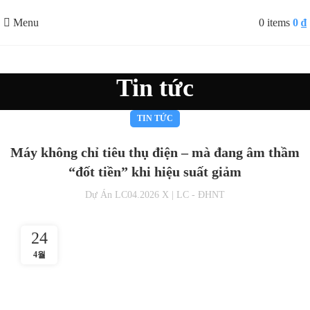
Menu
0
items
0
₫
Tin tức
TIN TỨC
Máy không chỉ tiêu thụ điện – mà đang âm thầm
“đốt tiền” khi hiệu suất giảm
Dự Án LC04.2026 X | LC - ĐHNT
24
4월