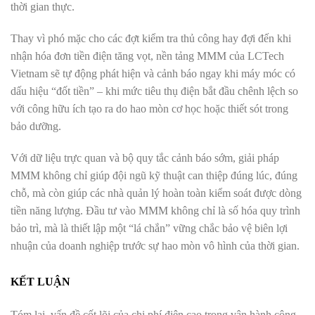
thời gian thực.
Thay vì phó mặc cho các đợt kiểm tra thủ công hay đợi đến khi
nhận hóa đơn tiền điện tăng vọt, nền tảng MMM của LCTech
Vietnam sẽ tự động phát hiện và cảnh báo ngay khi máy móc có
dấu hiệu “đốt tiền” – khi mức tiêu thụ điện bắt đầu chênh lệch so
với công hữu ích tạo ra do hao mòn cơ học hoặc thiết sót trong
bảo dưỡng.
Với dữ liệu trực quan và bộ quy tắc cảnh báo sớm, giải pháp
MMM không chỉ giúp đội ngũ kỹ thuật can thiệp đúng lúc, đúng
chỗ, mà còn giúp các nhà quản lý hoàn toàn kiểm soát được dòng
tiền năng lượng. Đầu tư vào MMM không chỉ là số hóa quy trình
bảo trì, mà là thiết lập một “lá chắn” vững chắc bảo vệ biên lợi
nhuận của doanh nghiệp trước sự hao mòn vô hình của thời gian.
KẾT LUẬN
Tóm lại, vấn đề cốt lõi của chi phí điện cao trong vận hành công