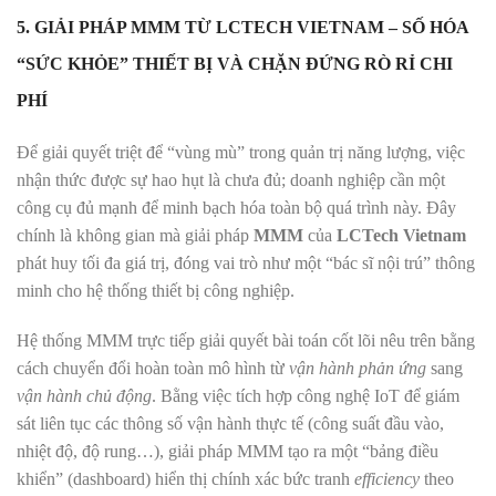
5.
GIẢI PHÁP MMM TỪ LCTECH VIETNAM – SỐ HÓA
“SỨC KHỎE” THIẾT BỊ VÀ CHẶN ĐỨNG RÒ RỈ CHI
PHÍ
Để giải quyết triệt để “vùng mù” trong quản trị năng lượng, việc
nhận thức được sự hao hụt là chưa đủ; doanh nghiệp cần một
công cụ đủ mạnh để minh bạch hóa toàn bộ quá trình này. Đây
chính là không gian mà giải pháp
MMM
của
LCTech Vietnam
phát huy tối đa giá trị, đóng vai trò như một “bác sĩ nội trú” thông
minh cho hệ thống thiết bị công nghiệp.
Hệ thống MMM trực tiếp giải quyết bài toán cốt lõi nêu trên bằng
cách chuyển đổi hoàn toàn mô hình từ
vận hành phản ứng
sang
vận hành chủ động
. Bằng việc tích hợp công nghệ IoT để giám
sát liên tục các thông số vận hành thực tế (công suất đầu vào,
nhiệt độ, độ rung…), giải pháp MMM tạo ra một “bảng điều
khiển” (dashboard) hiển thị chính xác bức tranh
efficiency
theo