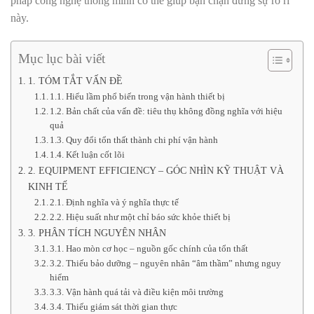
pháp công nghệ thông minh có thể giúp bạn chặn đứng sự rò rỉ
này.
Mục lục bài viết
1. TÓM TẮT VẤN ĐỀ
1.1. Hiểu lầm phổ biến trong vận hành thiết bị
1.2. Bản chất của vấn đề: tiêu thụ không đồng nghĩa với hiệu
quả
1.3. Quy đổi tổn thất thành chi phí vận hành
1.4. Kết luận cốt lõi
2. EQUIPMENT EFFICIENCY – GÓC NHÌN KỸ THUẬT VÀ
KINH TẾ
2.1. Định nghĩa và ý nghĩa thực tế
2.2. Hiệu suất như một chỉ báo sức khỏe thiết bị
3. PHÂN TÍCH NGUYÊN NHÂN
3.1. Hao mòn cơ học – nguồn gốc chính của tổn thất
3.2. Thiếu bảo dưỡng – nguyên nhân “âm thầm” nhưng nguy
hiểm
3.3. Vận hành quá tải và điều kiện môi trường
3.4. Thiếu giám sát thời gian thực