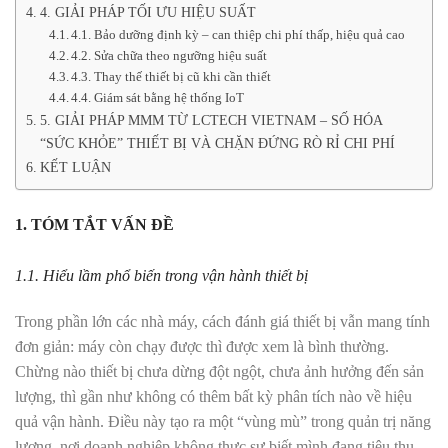
4. GIẢI PHÁP TỐI ƯU HIỆU SUẤT
4.1. Bảo dưỡng định kỳ – can thiệp chi phí thấp, hiệu quả cao
4.2. Sửa chữa theo ngưỡng hiệu suất
4.3. Thay thế thiết bị cũ khi cần thiết
4.4. Giám sát bằng hệ thống IoT
5. GIẢI PHÁP MMM TỪ LCTECH VIETNAM – SỐ HÓA
“SỨC KHỎE” THIẾT BỊ VÀ CHẶN ĐỨNG RÒ RỈ CHI PHÍ
KẾT LUẬN
1. TÓM TẮT VẤN ĐỀ
1.1. Hiểu lầm phổ biến trong vận hành thiết bị
Trong phần lớn các nhà máy, cách đánh giá thiết bị vẫn mang tính
đơn giản: máy còn chạy được thì được xem là bình thường.
Chừng nào thiết bị chưa dừng đột ngột, chưa ảnh hưởng đến sản
lượng, thì gần như không có thêm bất kỳ phân tích nào về hiệu
quả vận hành. Điều này tạo ra một “vùng mù” trong quản trị năng
lượng, nơi doanh nghiệp không thực sự biết mình đang tiêu thụ