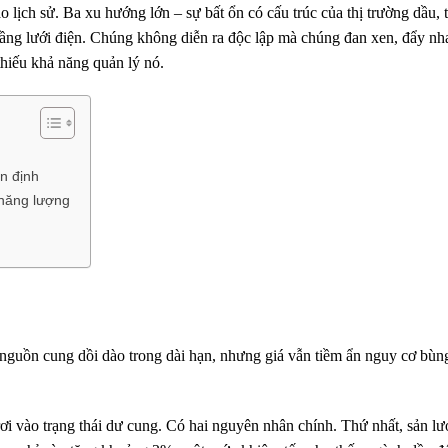
lịch sử. Ba xu hướng lớn – sự bất ổn có cấu trúc của thị trường dầu, 
ạ tầng lưới điện. Chúng không diễn ra độc lập mà chúng đan xen, đẩy n
thiếu khả năng quản lý nó.
n định
 năng lượng
 nguồn cung dồi dào trong dài hạn, nhưng giá vẫn tiềm ẩn nguy cơ bùng
i vào trạng thái dư cung. Có hai nguyên nhân chính. Thứ nhất, sản l