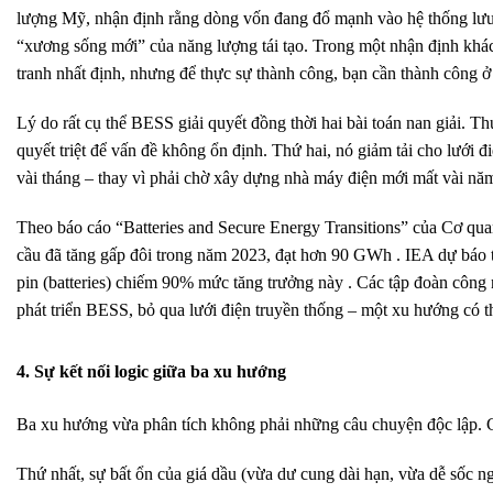
lượng Mỹ, nhận định rằng dòng vốn đang đổ mạnh vào hệ thống lưu 
“xương sống mới” của năng lượng tái tạo. Trong một nhận định khác,
tranh nhất định, nhưng để thực sự thành công, bạn cần thành công ở 
Lý do rất cụ thể BESS giải quyết đồng thời hai bài toán nan giải. Thứ 
quyết triệt để vấn đề không ổn định. Thứ hai, nó giảm tải cho lưới 
vài tháng – thay vì phải chờ xây dựng nhà máy điện mới mất vài nă
Theo báo cáo “Batteries and Secure Energy Transitions” của Cơ qu
cầu đã tăng gấp đôi trong năm 2023, đạt hơn 90 GWh . IEA dự báo t
pin (batteries) chiếm 90% mức tăng trưởng này . Các tập đoàn công
phát triển BESS, bỏ qua lưới điện truyền thống – một xu hướng có th
4. Sự kết nối logic giữa ba xu hướng
Ba xu hướng vừa phân tích không phải những câu chuyện độc lập. Ch
Thứ nhất, sự bất ổn của giá dầu (vừa dư cung dài hạn, vừa dễ sốc ngắn