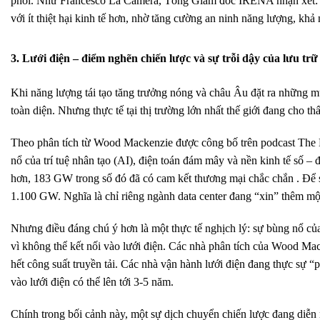
phối. Như Francesco La Camera, Tổng Giám đốc IRENA nhận xét: “
với ít thiệt hại kinh tế hơn, nhờ tăng cường an ninh năng lượng, kh
3. Lưới điện – điểm nghẽn chiến lược và sự trỗi dậy của lưu tr
Khi năng lượng tái tạo tăng trưởng nóng và châu Âu đặt ra những mụ
toàn diện. Nhưng thực tế tại thị trường lớn nhất thế giới đang cho t
Theo phân tích từ Wood Mackenzie được công bố trên podcast The En
nổ của trí tuệ nhân tạo (AI), điện toán đám mây và nền kinh tế số 
hơn, 183 GW trong số đó đã có cam kết thương mại chắc chắn . Để
1.100 GW. Nghĩa là chỉ riêng ngành data center đang “xin” thêm mộ
Nhưng điều đáng chú ý hơn là một thực tế nghịch lý: sự bùng nổ củ
vì không thể kết nối vào lưới điện. Các nhà phân tích của Wood Mack
hết công suất truyền tải. Các nhà vận hành lưới điện đang thực sự “p
vào lưới điện có thể lên tới 3-5 năm.
Chính trong bối cảnh này, một sự dịch chuyển chiến lược đang di