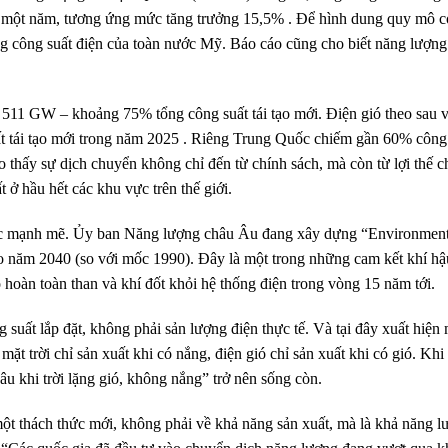
 một năm, tương ứng mức tăng trưởng 15,5% . Để hình dung quy mô c
công suất điện của toàn nước Mỹ. Báo cáo cũng cho biết năng lượng 
óp 511 GW – khoảng 75% tổng công suất tái tạo mới. Điện gió theo sau
ất tái tạo mới trong năm 2025 . Riêng Trung Quốc chiếm gần 60% công s
 thấy sự dịch chuyển không chỉ đến từ chính sách, mà còn từ lợi thế ch
ất ở hầu hết các khu vực trên thế giới.
lực mạnh mẽ. Ủy ban Năng lượng châu Âu đang xây dựng “Environmen
ào năm 2040 (so với mốc 1990). Đây là một trong những cam kết khí h
 hoàn toàn than và khí đốt khỏi hệ thống điện trong vòng 15 năm tới.
suất lắp đặt, không phải sản lượng điện thực tế. Và tại đây xuất hiện 
 mặt trời chỉ sản xuất khi có nắng, điện gió chỉ sản xuất khi có gió. Kh
âu khi trời lặng gió, không nắng” trở nên sống còn.
một thách thức mới, không phải về khả năng sản xuất, mà là khả năng lư