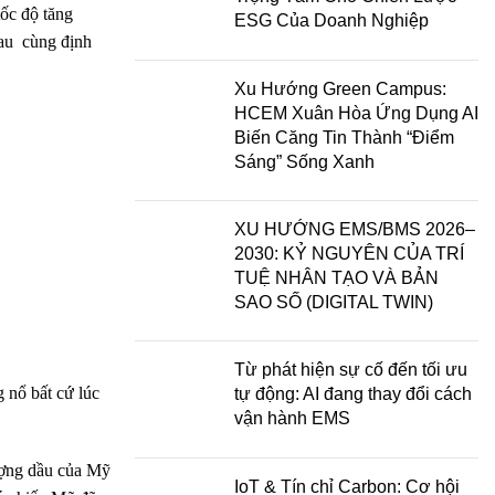
tốc độ tăng
ESG Của Doanh Nghiệp
hau cùng định
Xu Hướng Green Campus:
HCEM Xuân Hòa Ứng Dụng AI
Biến Căng Tin Thành “Điểm
Sáng” Sống Xanh
XU HƯỚNG EMS/BMS 2026–
2030: KỶ NGUYÊN CỦA TRÍ
TUỆ NHÂN TẠO VÀ BẢN
SAO SỐ (DIGITAL TWIN)
Từ phát hiện sự cố đến tối ưu
 nổ bất cứ lúc
tự động: AI đang thay đổi cách
vận hành EMS
ượng dầu của Mỹ
IoT & Tín chỉ Carbon: Cơ hội