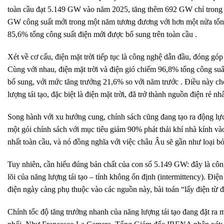
toàn cầu đạt 5.149 GW vào năm 2025, tăng thêm 692 GW chỉ trong
GW công suất mới trong một năm tương đương với hơn một nửa tổng 
85,6% tổng công suất điện mới được bổ sung trên toàn cầu .
Xét về cơ cấu, điện mặt trời tiếp tục là công nghệ dẫn đầu, đóng g
Cùng với nhau, điện mặt trời và điện gió chiếm 96,8% tổng công su
bổ sung, với mức tăng trưởng 21,6% so với năm trước . Điều này cho
lượng tái tạo, đặc biệt là điện mặt trời, đã trở thành nguồn điện rẻ nh
Song hành với xu hướng cung, chính sách cũng đang tạo ra động 
một gói chính sách với mục tiêu giảm 90% phát thải khí nhà kính v
nhất toàn cầu, và nó đồng nghĩa với việc châu Âu sẽ gần như loại bỏ
Tuy nhiên, cần hiểu đúng bản chất của con số 5.149 GW: đây là công 
lõi của năng lượng tái tạo – tính không ổn định (intermittency). Điện
điện ngày càng phụ thuộc vào các nguồn này, bài toán “lấy điện từ đ
Chính tốc độ tăng trưởng nhanh của năng lượng tái tạo đang đặt ra 