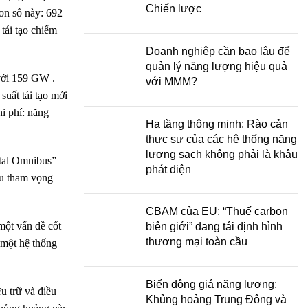
Chiến lược
on số này: 692
tái tạo chiếm
Doanh nghiệp cần bao lâu để
quản lý năng lượng hiệu quả
 với 159 GW .
với MMM?
uất tái tạo mới
i phí: năng
Hạ tầng thông minh: Rào cản
thực sự của các hệ thống năng
lượng sạch không phải là khâu
tal Omnibus” –
phát điện
ậu tham vọng
CBAM của EU: “Thuế carbon
một vấn đề cốt
biên giới” đang tái định hình
thương mại toàn cầu
i một hệ thống
Biến động giá năng lượng:
u trữ và điều
Khủng hoảng Trung Đông và