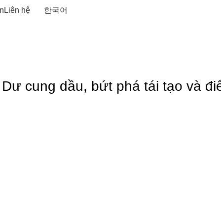
n
Liên hệ
한국어
Dư cung dầu, bứt phá tái tạo và đ