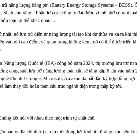
trữ năng lượng bằng pin (Battery Energy Storage Systems – BESS). Ô
 Shah cho rằng: “Phần lớn các công ty đạt được vị thế nhờ có một loại
bốn loại lợi thế khác nhau” .
nhất, nó lưu trữ điện từ năng lượng tái tạo khi dư thừa và xả ra khi thi
điện vào giờ cao điểm, và quan trọng không kém, nó có thể được triển k
m.
an Năng lượng Quốc tế (IEA) công bố năm 2024, thị trường lưu trữ năn
ổng công suất lưu trữ năng lượng toàn cầu sẽ tăng gấp 6 lần vào năm 
 nghệ lớn như Google, Microsoft, Amazon đã bắt đầu ký hợp đồng trực 
ể làm thay đổi hoàn toàn cấu trúc ngành điện trong thập kỷ tới.
úng kết nối với nhau theo một trình tự chặt chẽ.
 hạn vì địa chính trị) tạo ra một động lực kinh tế rõ ràng: các nền kin