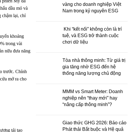
á phiến Mỹ đã
vàng cho doanh nghiệp Việt
 khẩu dầu mỏ và
Nam trong kỷ nguyên ESG
 chậm lại, chỉ
Khi “kết nối” không còn là trí
tuệ, và ESG trở thành cuộc
chuyển khoảng
chơi dữ liệu
0% trong vài
lần nữa đưa năng
Tòa nhà thông minh: Từ giá trị
gia tăng nhờ ESG đến hệ
o trước. Chính
thống năng lượng chủ động
 cửa mở ra cho
MMM vs Smart Meter: Doanh
nghiệp nên “thay mới” hay
“nâng cấp thông minh”?
Giao thức GHG 2026: Báo cáo
Phát thải Bắt buộc và Hệ quả
ượng tái tạo