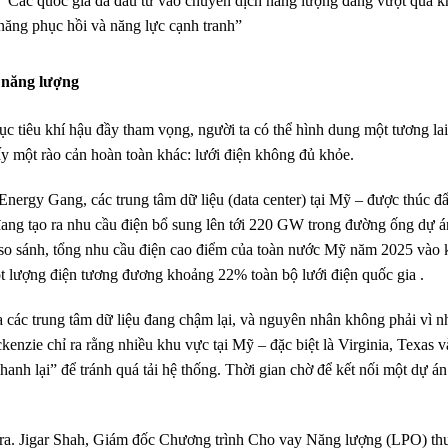
Các quốc gia đã đầu tư vào chuyển dịch năng lượng đang vượt qua 
ả năng phục hồi và năng lực cạnh tranh”
ữ năng lượng
c tiêu khí hậu đầy tham vọng, người ta có thể hình dung một tương lai
hấy một rào cản hoàn toàn khác: lưới điện không đủ khỏe.
ergy Gang, các trung tâm dữ liệu (data center) tại Mỹ – được thúc đ
– đang tạo ra nhu cầu điện bổ sung lên tới 220 GW trong đường ống dự 
 so sánh, tổng nhu cầu điện cao điểm của toàn nước Mỹ năm 2025 vào 
t lượng điện tương đương khoảng 22% toàn bộ lưới điện quốc gia .
a các trung tâm dữ liệu đang chậm lại, và nguyên nhân không phải vì 
enzie chỉ ra rằng nhiều khu vực tại Mỹ – đặc biệt là Virginia, Texas v
hanh lại” để tránh quá tải hệ thống. Thời gian chờ để kết nối một dự án
ễn ra. Jigar Shah, Giám đốc Chương trình Cho vay Năng lượng (LPO) t