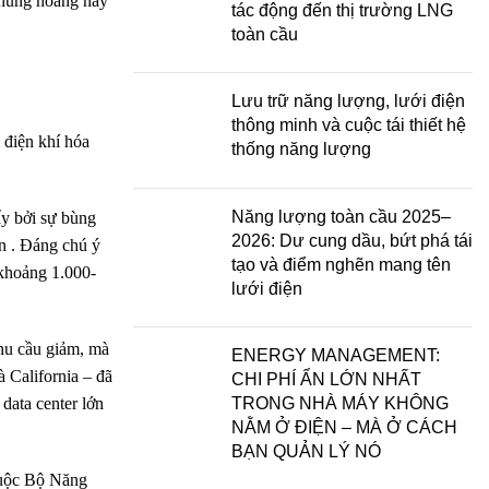
khủng hoảng này
tác động đến thị trường LNG
toàn cầu
Lưu trữ năng lượng, lưới điện
thông minh và cuộc tái thiết hệ
 điện khí hóa
thống năng lượng
Năng lượng toàn cầu 2025–
ẩy bởi sự bùng
2026: Dư cung dầu, bứt phá tái
án . Đáng chú ý
tạo và điểm nghẽn mang tên
khoảng 1.000-
lưới điện
nhu cầu giảm, mà
ENERGY MANAGEMENT:
à California – đã
CHI PHÍ ẨN LỚN NHẤT
 data center lớn
TRONG NHÀ MÁY KHÔNG
NẰM Ở ĐIỆN – MÀ Ở CÁCH
BẠN QUẢN LÝ NÓ
huộc Bộ Năng