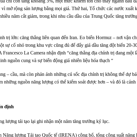
 qua chỉ còn tăng khoảng 3%, một mức khiêm tốn cho thấy ngành dầu đ
ay vì mở rộng sản lượng bằng mọi giá. Thứ hai, Tổ chức các nước xuất
nhiều năm cắt giảm, trong khi nhu cầu dầu của Trung Quốc tăng trưởng
ính trị lớn: căng thẳng liên quan đến Iran. Eo biển Hormuz – nơi vận 
ột sự cố nhỏ trong khu vực cũng đủ để đẩy giá dầu tăng đột biến 20-3
 Francesco La Camera nhận định “căng thẳng địa chính trị đang một 
inh nguồn cung và sự biến động giá nhiên liệu hóa thạch “
g – cầu, mà còn phản ánh những cú sốc địa chính trị không thể dự bá
iếm những nguồn năng lượng có thể kiểm soát được hơn – và đó là cánh
ổn định
 lượng tái tạo lại ghi nhận một năm tăng trưởng kỷ lục.
 Năng lượng Tái tạo Quốc tế (IRENA) công bố, tổng công suất năng l