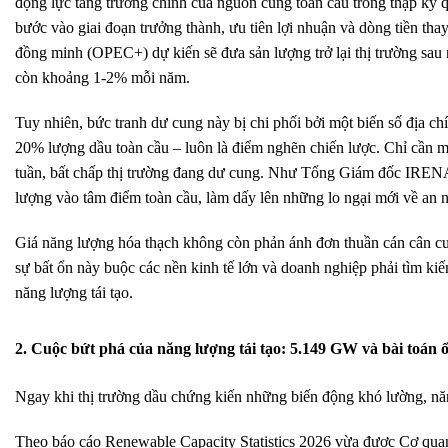
động lực tăng trưởng chính của nguồn cung toàn cầu trong thập kỷ
bước vào giai đoạn trưởng thành, ưu tiên lợi nhuận và dòng tiền th
đồng minh (OPEC+) dự kiến sẽ đưa sản lượng trở lại thị trường sau 
còn khoảng 1-2% mỗi năm.
Tuy nhiên, bức tranh dư cung này bị chi phối bởi một biến số địa ch
20% lượng dầu toàn cầu – luôn là điểm nghẽn chiến lược. Chỉ cần m
tuần, bất chấp thị trường đang dư cung. Như Tổng Giám đốc IRENA
lượng vào tâm điểm toàn cầu, làm dấy lên những lo ngại mới về an n
Giá năng lượng hóa thạch không còn phản ánh đơn thuần cán cân cun
sự bất ổn này buộc các nền kinh tế lớn và doanh nghiệp phải tìm k
năng lượng tái tạo.
2. Cuộc bứt phá của năng lượng tái tạo: 5.149 GW và bài toán 
Ngay khi thị trường dầu chứng kiến những biến động khó lường, năng
Theo báo cáo Renewable Capacity Statistics 2026 vừa được Cơ quan