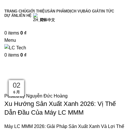
TRANG CHỦ
GIỚI THIỆU
SẢN PHẨM
DỊCH VỤ
BÁO GIÁ
TIN TỨC
DỰ ÁN
LIÊN HỆ
简体中文
Liên hệ tư vấn
0
items
0
₫
Menu
0
items
0
₫
Tin Tức
27
27
27
27
27
27
27
27
27
02
TIN TỨC
7 月
7 月
7 月
7 月
7 月
7 月
7 月
7 月
7 月
6 月
Posted by
Nguyễn Đức Hoàng
Xu Hướng Sản Xuất Xanh 2026: Vị Thế
Dẫn Đầu Của Máy LC MMM
Máy LC MMM 2026: Giải Pháp Sản Xuất Xanh Và Lợi Thế