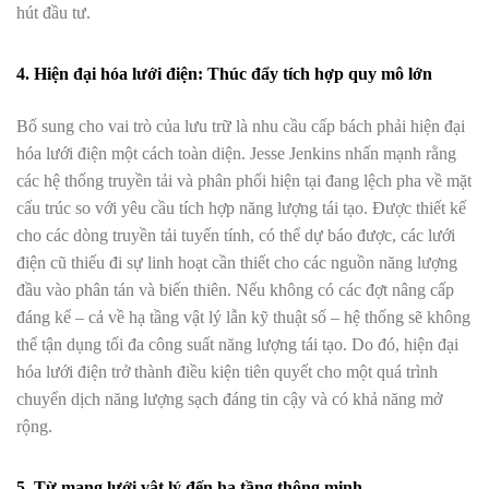
hút đầu tư.
4. Hiện đại hóa lưới điện: Thúc đẩy tích hợp quy mô lớn
Bổ sung cho vai trò của lưu trữ là nhu cầu cấp bách phải hiện đại
hóa lưới điện một cách toàn diện. Jesse Jenkins nhấn mạnh rằng
các hệ thống truyền tải và phân phối hiện tại đang lệch pha về mặt
cấu trúc so với yêu cầu tích hợp năng lượng tái tạo. Được thiết kế
cho các dòng truyền tải tuyến tính, có thể dự báo được, các lưới
điện cũ thiếu đi sự linh hoạt cần thiết cho các nguồn năng lượng
đầu vào phân tán và biến thiên. Nếu không có các đợt nâng cấp
đáng kể – cả về hạ tầng vật lý lẫn kỹ thuật số – hệ thống sẽ không
thể tận dụng tối đa công suất năng lượng tái tạo. Do đó, hiện đại
hóa lưới điện trở thành điều kiện tiên quyết cho một quá trình
chuyển dịch năng lượng sạch đáng tin cậy và có khả năng mở
rộng.
5. Từ mạng lưới vật lý đến hạ tầng thông minh