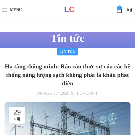
0
MENU
0
₫
Tin tức
TIN TỨC
Hạ tầng thông minh: Rào cản thực sự của các hệ
thống năng lượng sạch không phải là khâu phát
điện
Dự Án LC04.2026 X | LC - ĐHNT
29
4 月