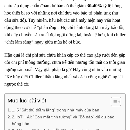
chức áp dụng chẩn đoán dự báo có thể giảm
30-40%
tỷ lệ hỏng
hóc thiết bị so với những nơi chỉ dựa vào bảo trì phản ứng (hư
đâu sửa đó).
Tuy nhiên,
hầu hết các nhà máy hiện nay vẫn hoạt
động theo cơ chế “phản ứng”.
Họ chỉ hành động khi máy báo lỗi,
khi dây chuyền sản xuất đột ngột dừng lại,
hoặc tệ hơn,
khi chiller
“chết lâm sàng” ngay giữa mùa hè oi bức.
Hậu quả là chi phí sửa chữa khẩn cấp có thể cao gấp rưỡi đến gấp
đôi chi phí thông thường,
chưa kể đến những tổn thất do thời gian
ngừng sản xuất.
Vậy giải pháp là gì?
Hãy cùng nhìn vào những
“Kẻ hủy diệt Chiller” thầm lặng nhất và cách công nghệ đang lật
ngược thế cờ.
Mục lục bài viết
1. 5 “Sát thủ thầm lặng” trong nhà máy của bạn
2. IoT + AI: “Con mắt tinh tường” và “Bộ não” để dự báo
hỏng hóc