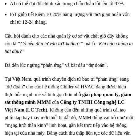
AI có thể đạt độ chính xác trong chẩn đoán lỗi lên tới 97%.
IoT giúp tiết kiệm 10-20% năng lượng với thời gian hoàn vốn
chỉ từ 12-24 tháng.
Câu hỏi dành cho các nhà quản lý cơ sở vật chất giờ đây không
còn là
“Có nên đầu tư vào IoT không?”
mà là
“Khi nào chúng ta
bắt đầu?”
Đã đến lúc ngừng “phản ứng” và bắt đầu “dự đoán”.
Tại Việt Nam, quá trình chuyển dịch từ bảo trì “phản ứng” sang
“dự đoán” cho các hệ thống Chiller và HVAC đang được hiện
thực hóa mạnh mẽ và tinh gọn hơn nhờ
giải pháp quản lý, giám
sát thông minh MMM
của
Công ty TNHH Công nghệ LC
Việt Nam (LC Tech)
. Không cần đến những quá trình cải tạo
phức tạp hay thay mới thiết bị đắt đỏ, MMM đóng vai trò như một
“mạng lưới thần kinh” linh hoạt, gắn kết trực tiếp vào hệ thống
hiện tại của nhà máy. Bằng cách thu thập liên tục các dữ liệu vận