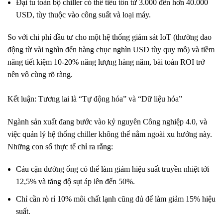
Đại tu toàn bộ chiller có thể tiêu tốn từ 3.000 đến hơn 40.000
USD, tùy thuộc vào công suất và loại máy.
So với chi phí đầu tư cho một hệ thống giám sát IoT (thường dao
động từ vài nghìn đến hàng chục nghìn USD tùy quy mô) và tiềm
năng tiết kiệm 10-20% năng lượng hàng năm, bài toán ROI trở
nên vô cùng rõ ràng.
Kết luận: Tương lai là “Tự động hóa” và “Dữ liệu hóa”
Ngành sản xuất đang bước vào kỷ nguyên Công nghiệp 4.0, và
việc quản lý hệ thống chiller không thể nằm ngoài xu hướng này.
Những con số thực tế chỉ ra rằng:
Cáu cặn đường ống có thể làm giảm hiệu suất truyền nhiệt tới
12,5% và tăng độ sụt áp lên đến 50%.
Chỉ cần rò rỉ 10% môi chất lạnh cũng đủ để làm giảm 15% hiệu
suất.