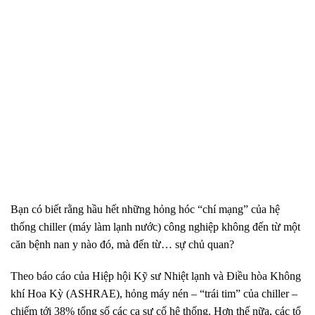
Bạn có biết rằng hầu hết những hỏng hóc “chí mạng” của hệ
thống chiller (máy làm lạnh nước) công nghiệp không đến từ một
căn bệnh nan y nào đó,
mà đến từ…
sự chủ quan?
Theo báo cáo của Hiệp hội Kỹ sư Nhiệt lạnh và Điều hòa Không
khí Hoa Kỳ (ASHRAE),
hỏng máy nén – “trái tim” của chiller –
chiếm tới 38% tổng số các ca sự cố hệ thống.
Hơn thế nữa,
các tổ