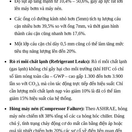
Độ sụt áp tăng mạnh từ 10,
4% – 50,
6%,
gây áp lực rất lớn
lên máy bơm và máy nén.
Các ống có đường kính nhỏ hơn (5mm) tích tụ lượng cáu
cặn nhiều hơn 39,
5% so với ống 7mm,
và thời gian hình
thành cáu cặn cũng nhanh hơn 17,
6%.
Một lớp cáu cặn chỉ dày 0,
5 mm cũng có thể làm tăng mức
tiêu thụ năng lượng lên đến 20%.
Rò rỉ môi chất lạnh (Refrigerant Leaks):
Rò rỉ môi chất lạnh
(gas lạnh) không chỉ gây hại cho môi trường (khí HFC có chỉ
số làm nóng toàn cầu – GWP – cao gấp 1.
300 đến hơn 3.
900
lần so với CO₂),
mà còn tác động trực tiếp đến hiệu suất:
Chỉ
cần lượng môi chất lạnh nạp vào giảm 10% là đã có thể làm
giảm 15% hiệu suất của hệ thống.
Hỏng máy nén (Compressor Failure):
Theo ASHRAE, hỏng
máy nén chiếm tới 38% tổng số các ca hỏng hóc chiller. Đáng
chú ý, tình trạng cháy động cơ do mất cân bằng điện áp hoặc
quá tải nhiệt chiếm hơn 20% các sự cố về điện liên quan đến