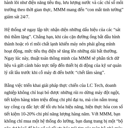
hành lõi như điện năng tiêu thụ, lưu lượng nước và các chỉ số môi
trường theo thời gian thực, MMM mang đến “con mắt tinh tường”
giám sát 24/7.
Hệ thống sẽ ngay lập tức nhận diện những dấu hiệu của các “sát
thủ thầm lặng”. Chẳng hạn, khi cáu cặn đường ống bắt đầu hình
thành hoặc rò rỉ môi chất lạnh khiến máy nén phải gồng mình
hoạt động, mức tiêu thụ điện sẽ tăng lên những dải bất thường.
Ngay lúc này, thuật toán thông minh của MMM sẽ phân tích dữ
liệu và gửi cảnh báo trực tiếp đến thiết bị di động của kỹ sư quản
lý rất lâu trước khi cỗ máy đi đến bước “chết lâm sàng”.
Bằng việc triển khai giải pháp thực chiến của LC Tech, doanh
nghiệp không chỉ loại bỏ được những rủi ro dừng máy đột ngột,
tiết kiệm hàng trăm triệu đồng chi phí đại tu, mà còn nắm trong
tay công cụ đắc lực để tối ưu hóa hiệu năng, hiện thực hóa con số
tiết kiệm 10-20% chi phí năng lượng hàng năm. Với MMM, bạn
không chỉ mua một hệ thống đo lường, bạn đang trang bị một “bộ