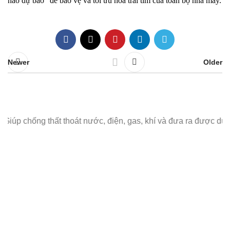
não dự báo” để bảo vệ và tối ưu hóa trái tim của toàn bộ nhà máy.
Newer
Older
ất thoát nước, điện, gas, khí và đưa ra được dự đoán về nhu c