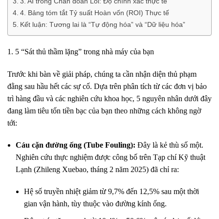
3. AI trong Chẩn đoán Lỗi: Độ chính xác thực tế
4. Bảng tóm tắt Tỷ suất Hoàn vốn (ROI) Thực tế
Kết luận: Tương lai là “Tự động hóa” và “Dữ liệu hóa”
1. 5 “Sát thủ thầm lặng” trong nhà máy của bạn
Trước khi bàn về giải pháp,
chúng ta cần nhận diện thủ phạm
đằng sau hầu hết các sự cố.
Dựa trên phân tích từ các đơn vị bảo
trì hàng đầu và các nghiên cứu khoa học,
5 nguyên nhân dưới đây
đang làm tiêu tốn tiền bạc của bạn theo những cách không ngờ
tới:
Cáu cặn đường ống (Tube Fouling):
Đây là kẻ thù số một.
Nghiên cứu thực nghiệm được công bố trên Tạp chí Kỹ thuật
Lạnh (
Zhileng Xuebao
,
tháng 2 năm 2025) đã chỉ ra:
Hệ số truyền nhiệt giảm từ 9,
7% đến 12,
5% sau một thời
gian vận hành,
tùy thuộc vào đường kính ống.