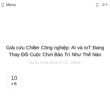
0
Menu
0
₫
Tin tức
TIN TỨC
Giải cứu Chiller Công nghiệp: AI và IoT Đang
Thay Đổi Cuộc Chơi Bảo Trì Như Thế Nào
Dự Án LC04.2026 X | LC - ĐHNT
10
4 月